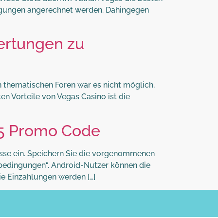
ingungen angerechnet werden. Dahingegen
ertungen zu
 thematischen Foren war es nicht möglich,
en Vorteile von Vegas Casino ist die
25 Promo Code
resse ein. Speichern Sie die vorgenommenen
sbedingungen“. Android-Nutzer können die
e Einzahlungen werden […]