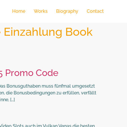
Home
Works
Biography
Contact
e Einzahlung Book
25 Promo Code
. Das Bonusguthaben muss fünfmal umgesetzt
en, die Bonusbedingungen zu erfüllen, verfällt
ne, […]
 Video Slots auch im Vulkan Vegas die besten