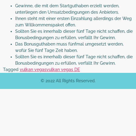
Gewinne, die mit dem Startguthaben erzielt werden,
unterliegen den Umsatzbedingungen des Anbieters.
Ihnen steht mit einer ersten Einzahlung allerdings der Weg
zum Willkommenspaket offen.
Sollten Sie es innerhalb dieser fünf Tage nicht schaffen, die
Bonusbedingungen zu erfüllen, verfällt Ihr Gewinn.
Das Bonusguthaben muss fünfmal umgesetzt werden,
wofür Sie fünf Tage Zeit haben.
Sollten Sie es innerhalb dieser fünf Tage nicht schaffen, die
Bonusbedingungen zu erfüllen, verfällt Ihr Gewinn.
Tagged
vulkan vegas
vulkan vegas DE
© 2022 All Rights Reserved.