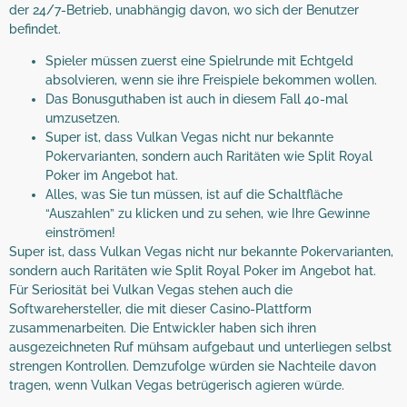
der 24/7-Betrieb, unabhängig davon, wo sich der Benutzer
befindet.
Spieler müssen zuerst eine Spielrunde mit Echtgeld
absolvieren, wenn sie ihre Freispiele bekommen wollen.
Das Bonusguthaben ist auch in diesem Fall 40-mal
umzusetzen.
Super ist, dass Vulkan Vegas nicht nur bekannte
Pokervarianten, sondern auch Raritäten wie Split Royal
Poker im Angebot hat.
Alles, was Sie tun müssen, ist auf die Schaltfläche
“Auszahlen” zu klicken und zu sehen, wie Ihre Gewinne
einströmen!
Super ist, dass Vulkan Vegas nicht nur bekannte Pokervarianten,
sondern auch Raritäten wie Split Royal Poker im Angebot hat.
Für Seriosität bei Vulkan Vegas stehen auch die
Softwarehersteller, die mit dieser Casino-Plattform
zusammenarbeiten. Die Entwickler haben sich ihren
ausgezeichneten Ruf mühsam aufgebaut und unterliegen selbst
strengen Kontrollen. Demzufolge würden sie Nachteile davon
tragen, wenn Vulkan Vegas betrügerisch agieren würde.