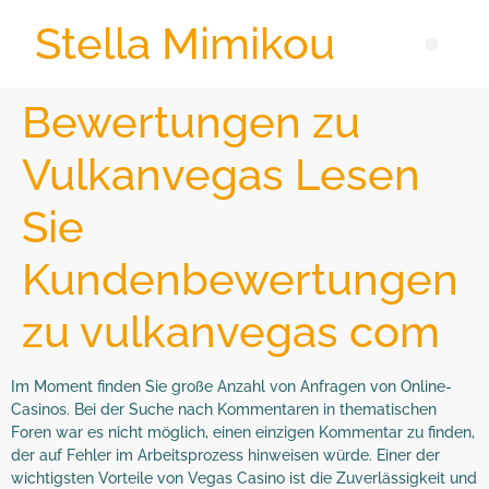
Stella Mimikou
Bewertungen zu
Vulkanvegas Lesen
Sie
Kundenbewertungen
zu vulkanvegas com
Im Moment finden Sie große Anzahl von Anfragen von Online-
Casinos. Bei der Suche nach Kommentaren in thematischen
Foren war es nicht möglich, einen einzigen Kommentar zu finden,
der auf Fehler im Arbeitsprozess hinweisen würde. Einer der
wichtigsten Vorteile von Vegas Casino ist die Zuverlässigkeit und