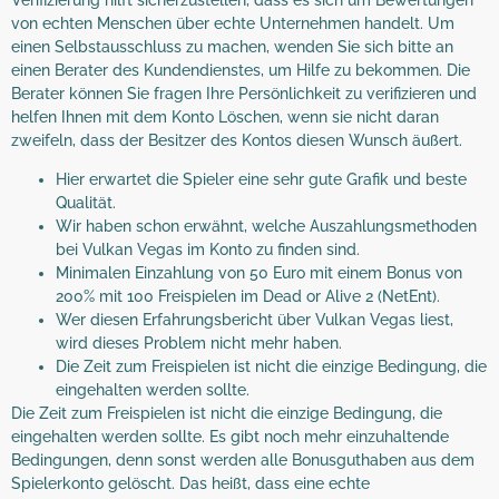
von echten Menschen über echte Unternehmen handelt. Um
einen Selbstausschluss zu machen, wenden Sie sich bitte an
einen Berater des Kundendienstes, um Hilfe zu bekommen. Die
Berater können Sie fragen Ihre Persönlichkeit zu verifizieren und
helfen Ihnen mit dem Konto Löschen, wenn sie nicht daran
zweifeln, dass der Besitzer des Kontos diesen Wunsch äußert.
Hier erwartet die Spieler eine sehr gute Grafik und beste
Qualität.
Wir haben schon erwähnt, welche Auszahlungsmethoden
bei Vulkan Vegas im Konto zu finden sind.
Minimalen Einzahlung von 50 Euro mit einem Bonus von
200% mit 100 Freispielen im Dead or Alive 2 (NetEnt).
Wer diesen Erfahrungsbericht über Vulkan Vegas liest,
wird dieses Problem nicht mehr haben.
Die Zeit zum Freispielen ist nicht die einzige Bedingung, die
eingehalten werden sollte.
Die Zeit zum Freispielen ist nicht die einzige Bedingung, die
eingehalten werden sollte. Es gibt noch mehr einzuhaltende
Bedingungen, denn sonst werden alle Bonusguthaben aus dem
Spielerkonto gelöscht. Das heißt, dass eine echte