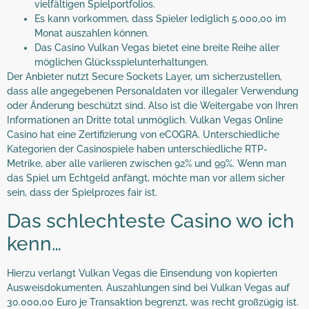
vielfältigen Spielportfolios.
Es kann vorkommen, dass Spieler lediglich 5.000,00 im
Monat auszahlen können.
Das Casino Vulkan Vegas bietet eine breite Reihe aller
möglichen Glücksspielunterhaltungen.
Der Anbieter nutzt Secure Sockets Layer, um sicherzustellen,
dass alle angegebenen Personaldaten vor illegaler Verwendung
oder Änderung beschützt sind. Also ist die Weitergabe von Ihren
Informationen an Dritte total unmöglich. Vulkan Vegas Online
Casino hat eine Zertifizierung von eCOGRA. Unterschiedliche
Kategorien der Casinospiele haben unterschiedliche RTP-
Metrike, aber alle variieren zwischen 92% und 99%. Wenn man
das Spiel um Echtgeld anfängt, möchte man vor allem sicher
sein, dass der Spielprozes fair ist.
Das schlechteste Casino wo ich
kenn…
Hierzu verlangt Vulkan Vegas die Einsendung von kopierten
Ausweisdokumenten. Auszahlungen sind bei Vulkan Vegas auf
30.000,00 Euro je Transaktion begrenzt, was recht großzügig ist.