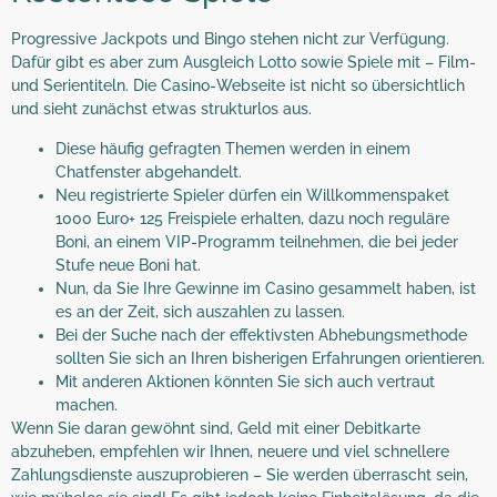
Progressive Jackpots und Bingo stehen nicht zur Verfügung.
Dafür gibt es aber zum Ausgleich Lotto sowie Spiele mit – Film-
und Serientiteln. Die Casino-Webseite ist nicht so übersichtlich
und sieht zunächst etwas strukturlos aus.
Diese häufig gefragten Themen werden in einem
Chatfenster abgehandelt.
Neu registrierte Spieler dürfen ein Willkommenspaket
1000 Euro+ 125 Freispiele erhalten, dazu noch reguläre
Boni, an einem VIP-Programm teilnehmen, die bei jeder
Stufe neue Boni hat.
Nun, da Sie Ihre Gewinne im Casino gesammelt haben, ist
es an der Zeit, sich auszahlen zu lassen.
Bei der Suche nach der effektivsten Abhebungsmethode
sollten Sie sich an Ihren bisherigen Erfahrungen orientieren.
Mit anderen Aktionen könnten Sie sich auch vertraut
machen.
Wenn Sie daran gewöhnt sind, Geld mit einer Debitkarte
abzuheben, empfehlen wir Ihnen, neuere und viel schnellere
Zahlungsdienste auszuprobieren – Sie werden überrascht sein,