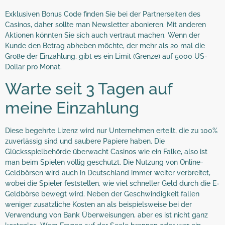
Exklusiven Bonus Code finden Sie bei der Partnerseiten des
Casinos, daher sollte man Newsletter abonieren. Mit anderen
Aktionen könnten Sie sich auch vertraut machen. Wenn der
Kunde den Betrag abheben möchte, der mehr als 20 mal die
Größe der Einzahlung, gibt es ein Limit (Grenze) auf 5000 US-
Dollar pro Monat.
Warte seit 3 Tagen auf
meine Einzahlung
Diese begehrte Lizenz wird nur Unternehmen erteilt, die zu 100%
zuverlässig sind und saubere Papiere haben. Die
Glücksspielbehörde überwacht Casinos wie ein Falke, also ist
man beim Spielen völlig geschützt. Die Nutzung von Online-
Geldbörsen wird auch in Deutschland immer weiter verbreitet,
wobei die Spieler feststellen, wie viel schneller Geld durch die E-
Geldbörse bewegt wird. Neben der Geschwindigkeit fallen
weniger zusätzliche Kosten an als beispielsweise bei der
Verwendung von Bank Überweisungen, aber es ist nicht ganz