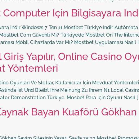
Computer Için Bilgisayara Ind
ara Indir Windows 7 Ten 11 Mostbet Türkiye Indir Autómata
 Mostbet Com Güvenli Mi? Türkiye’de Mostbet On The Intern
aması Mobil Cihazlarda Var Mı? Mostbet Uygulaması Nasıl Indi
Giriş Yapılır, Online Casino Oyu
at Yöntemleri
Casino Oyunları Ve Slotlar, Kullanıcılar Için Mevduat Yöntem
Aslında Ist Und Bleibt Ihre Meinung Zu Ihrem N1 Local Cas
ator Demonstration Türkiye ️ Mosbet Para Için Oyunu Nasıl [
aynak Bayan Kuaförü Gökhan S
ökhan Sevim Sitesinin Yazarı Sayfa 25 33 Mostbet Promosyo