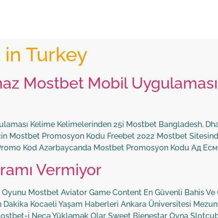
 in Turkey
rnaz Mostbet Mobil Uygulaması
ulaması Kelime Kelimelerinden 25i Mostbet Bangladesh, Dh
r Için Mostbet Promosyon Kodu Freebet 2022 Mostbet Sites
t Promo Kod Azərbaycanda Mostbet Promosyon Kodu Ад Есм 
ramı Vermiyor
yunu Mostbet Aviator Game Content En Güvenli Bahis Ve Cas
n Dakika Kocaeli Yaşam Haberleri Ankara Üniversitesi Mezunl
stbet-i Necə Yükləmək Olar Sweet Bienestar Oyna Slotcuba