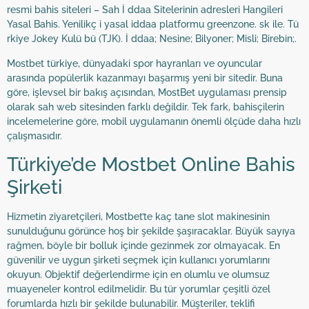
resmi bahis siteleri – Sah İ ddaa Sitelerinin adresleri Hangileri
Yasal Bahis. Yenilikç i yasal iddaa platformu greenzone. sk ile. Tü
rkiye Jokey Kulü bü (TJK). İ ddaa; Nesine; Bilyoner; Misli; Birebin;.
Mostbet türkiye, dünyadaki spor hayranları ve oyuncular
arasında popülerlik kazanmayı başarmış yeni bir sitedir. Buna
göre, işlevsel bir bakış açısından, MostBet uygulaması prensip
olarak sah web sitesinden farklı değildir. Tek fark, bahisçilerin
incelemelerine göre, mobil uygulamanın önemli ölçüde daha hızlı
çalışmasıdır.
Türkiye’de Mostbet Online Bahis
Şirketi
Hizmetin ziyaretçileri, Mostbet’te kaç tane slot makinesinin
sunulduğunu görünce hoş bir şekilde şaşıracaklar. Büyük sayıya
rağmen, böyle bir bolluk içinde gezinmek zor olmayacak. En
güvenilir ve uygun şirketi seçmek için kullanıcı yorumlarını
okuyun. Objektif değerlendirme için en olumlu ve olumsuz
muayeneler kontrol edilmelidir. Bu tür yorumlar çeşitli özel
forumlarda hızlı bir şekilde bulunabilir. Müşteriler, teklifi