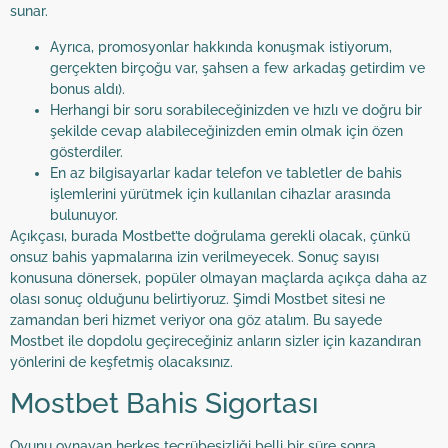
sunar.
Ayrıca, promosyonlar hakkında konuşmak istiyorum,
gerçekten birçoğu var, şahsen a few arkadaş getirdim ve
bonus aldı).
Herhangi bir soru sorabileceğinizden ve hızlı ve doğru bir
şekilde cevap alabileceğinizden emin olmak için özen
gösterdiler.
En az bilgisayarlar kadar telefon ve tabletler de bahis
işlemlerini yürütmek için kullanılan cihazlar arasında
bulunuyor.
Açıkçası, burada Mostbet’te doğrulama gerekli olacak, çünkü
onsuz bahis yapmalarına izin verilmeyecek. Sonuç sayısı
konusuna dönersek, popüler olmayan maçlarda açıkça daha az
olası sonuç olduğunu belirtiyoruz. Şimdi Mostbet sitesi ne
zamandan beri hizmet veriyor ona göz atalım. Bu sayede
Mostbet ile dopdolu geçireceğiniz anların sizler için kazandıran
yönlerini de keşfetmiş olacaksınız.
Mostbet Bahis Sigortası
Oyunu oynayan herkes tecrübesizliği belli bir süre sonra