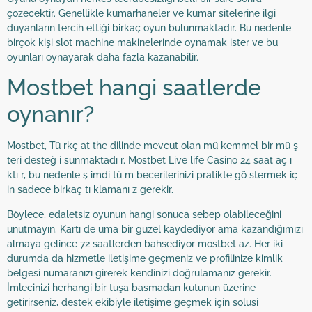
çözecektir. Genellikle kumarhaneler ve kumar sitelerine ilgi
duyanların tercih ettiği birkaç oyun bulunmaktadır. Bu nedenle
birçok kişi slot machine makinelerinde oynamak ister ve bu
oyunları oynayarak daha fazla kazanabilir.
Mostbet hangi saatlerde
oynanır?
Mostbet, Tü rkç at the dilinde mevcut olan mü kemmel bir mü ş
teri desteğ i sunmaktadı r. Mostbet Live life Casino 24 saat aç ı
ktı r, bu nedenle ş imdi tü m becerilerinizi pratikte gö stermek iç
in sadece birkaç tı klamanı z gerekir.
Böylece, edaletsiz oyunun hangi sonuca sebep olabileceğini
unutmayın. Kartı de uma bir güzel kaydediyor ama kazandığımızı
almaya gelince 72 saatlerden bahsediyor mostbet az. Her iki
durumda da hizmetle iletişime geçmeniz ve profilinize kimlik
belgesi numaranızı girerek kendinizi doğrulamanız gerekir.
İmlecinizi herhangi bir tuşa basmadan kutunun üzerine
getirirseniz, destek ekibiyle iletişime geçmek için solusi