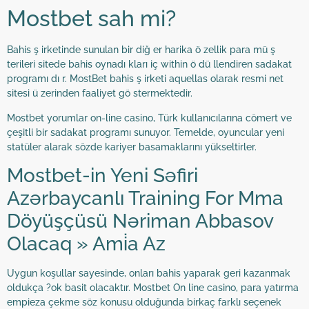
Mostbet sah mi?
Bahis ş irketinde sunulan bir diğ er harika ö zellik para mü ş
terileri sitede bahis oynadı kları iç within ö dü llendiren sadakat
programı dı r. MostBet bahis ş irketi aquellas olarak resmi net
sitesi ü zerinden faaliyet gö stermektedir.
Mostbet yorumlar on-line casino, Türk kullanıcılarına cömert ve
çeşitli bir sadakat programı sunuyor. Temelde, oyuncular yeni
statüler alarak sözde kariyer basamaklarını yükseltirler.
Mostbet-in Yeni Səfiri
Azərbaycanlı Training For Mma
Döyüşçüsü Nəriman Abbasov
Olacaq » Ami̇a Az
Uygun koşullar sayesinde, onları bahis yaparak geri kazanmak
oldukça ?ok basit olacaktır. Mostbet On line casino, para yatırma
empieza çekme söz konusu olduğunda birkaç farklı seçenek