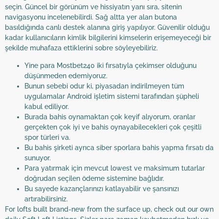
seçin. Güncel bir görünüm ve hissiyatın yanı sıra, sitenin
navigasyonu incelenebilirdi. Sağ altta yer alan butona
basıldığında canlı destek alanına giriş yapılıyor. Güvenilir olduğu
kadar kullanıcıların kimlik bilgilerini kimselerin erişemeyeceği bir
şekilde muhafaza ettiklerini sobre söyleyebiliriz.
Yine para Mostbet240 iki fırsatıyla çekimser olduğunu
düşünmeden edemiyoruz.
Bunun sebebi odur ki, piyasadan indirilmeyen tüm
uygulamalar Android işletim sistemi tarafından şüpheli
kabul ediliyor.
Burada bahis oynamaktan çok keyif alıyorum, oranlar
gerçekten çok iyi ve bahis oynayabilecekleri çok çeşitli
spor türleri va.
Bu bahis şirketi ayrıca siber sporlara bahis yapma fırsatı da
sunuyor.
Para yatırmak için mevcut lowest ve maksimum tutarlar
doğrudan seçilen ödeme sistemine bağlıdır.
Bu sayede kazançlarınızı katlayabilir ve şansınızı
artırabilirsiniz.
For lofts built brand-new from the surface up, check out our own