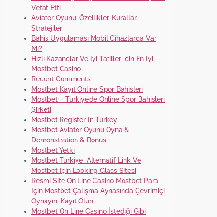
Vefat Etti
Aviator Oyunu: Özellikler, Kurallar,
Stratejiler
Bahis Uygulaması Mobil Cihazlarda Var
Mı?
Hızlı Kazançlar Ve Iyi Tatiller Için En Iyi
Mostbet Casino
Recent Comments
Mostbet Kayıt Online Spor Bahisleri
Mostbet – Türkiye’de Online Spor Bahisleri
Şirketi
Mostbet Register In Turkey
Mostbet Aviator Oyunu Oyna &
Demonstration & Bonus
Mostbet Yetki
Mostbet Türkiye ️ Alternatif Link Ve
Mostbet Için Looking Glass Sitesi
Resmi Site On Line Casino Mostbet Para
Için Mostbet Çalışma Aynasında Çevrimiçi
Oynayın, Kayıt Olun
Mostbet On Line Casino İstediği Gibi