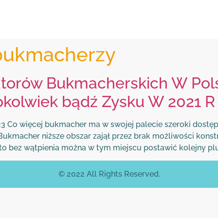
 bukmacherzy
atorów Bukmacherskich W Pol
kolwiek bądź Zysku W 2021 R
 Co więcej bukmacher ma w swojej palecie szeroki dostęp d
. Bukmacher niższe obszar zajął przez brak możliwości kon
to bez wątpienia można w tym miejscu postawić kolejny plu
© 2022 All Rights Reserved.