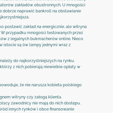
peratorów zakładów obustronnych. U mnogości
 dobrze naprawić bankroll na obstawianie
korzystniejsza.
 postawić zakład na energicznie, ale witryna
. W przypadku mnogości testowanych przez
yników z legalnych bukmacherów online. Nieco
 w istocie są ów lampy jednymi wraz z
ależy do najkorzystniejszych na rynku.
rzy z nich pobierają niewielkie opłaty w
powoduje, że nie narusza kobieta polskiego
ignem witryny czy załogą klienta.
lscy zawodnicy nie mają do nich dostępu.
śród innych rynków i obce finansowanie