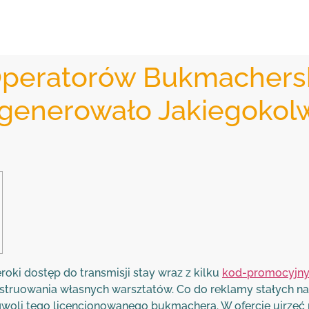
Operatorów Bukmachersk
enerowało Jakiegokolw
oki dostęp do transmisji stay wraz z kilku
kod-promocyjny.
onstruowania własnych warsztatów. Co do reklamy stałych n
gwoli tego licencjonowanego bukmachera. W ofercie ujrze