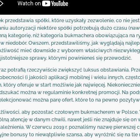
ek przedstawia spółki, które uzyskały zezwolenie, co nie 
aniu autoryzacji niektóre spółki potrzebują dużo czasu (naw
nną kategorię, niż kategoria bukmachera obowiązująca na 
iedobór. Owszem, przedstawiliśmy, jak wyglądają najlepsi
 możliwość mieć downside z wyborem właściwych niezwykłeg
istotniejsze sprawy, którymi powinieneś się przewodzić.
raz potrafią rzeczywiście zwiększyć luksus obstawiania. Pr
obecności (i jakości) aplikacji mobilnej i wielu innych, czę
, który oferuje w start możliwie jak najwięcej. Niekoniecz
 odszukać można w regulaminie konkretnej promocji. Na podsta
ekcjonować można parę ofert, które to na pewno pozytywni
możliwości, aby pozostać czołowym bukmacherem w Polsce.
ą atencję w danym chwili, nawet jeśli nie znajduje się on
ależnienia. W czerwcu 2019 r. poznaliśmy nazwę pierwszej 
ne bonusy to niewątpliwie szansa, aby wyróżnić się na tle r