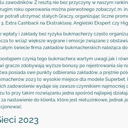
u zawodników. Z resztą nie bez przyczyny w naszym rankin
drugim roku operowania można pierwotnego zobaczyć m. in.
r potrafi utrzymać stałych Graczy, organizując liczne prom
 Extra Cashback na Ekstraklasę, Angielski Ekspert czy Hi
płaty i zakłady bez ryzyka bukmacherzy często organizują
a to wciąż większe wygrane i emocje związane z obstawiani
 całym świecie firma zakładów bukmacherskich należąca do 
 postępem czynią tego bukmachera wartym uwagi jak i równ
gracze zdobywają wyższe bonusy po rejestrowania się na
twa posiada swe punkty odbierania zakładów, a prężnie polep
macherów 2023 to wysokie miejsce dla modele Superbet. P
ich zadowolenie wydaje się zawsze czynnikiem najmocniej d
to przy takim rozwiązaniu jedna spośród najlepiej działaj
 za nastawienie do klienta, które jest nietuzinkowe, jednak
kcjonować.
ieci 2023