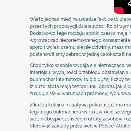
Warto jednak mieć na uwadze fakt, że to zlep
przez tych propozycji działalności. Po otrzym
Dodatkowo tego rodzaju spółki często mają i
wprowadzać niezorientowanego konsumenta w n
sporo i wciąż, czemu się nie dziwimy, masz
postanowiliśmy zebrać w jedną całokształt naj
Choć tylko w sobie wydają się nieznaczące, w
interfejsu, wydajności przebiegu obstawiania, 
bukmacher internetowy to dla dużej liczby ten
iż duże istota mają też warunki obrotu, jakie
znajduje się w warunkach promocyjnych, wysel
Z każdą kolejną inicjatywą pokazuje, iż ma 
legalnego bukmachera warto zwrócić szczególn
się z niebezpieczeństwem utraty zasobów i uz
oferować zakłady przez web w Polsce. Atrakcyj