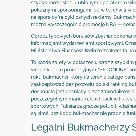
szybko może stać ulubionym operatorem wiel
pokaźnymi sponsoringami, bo w tej chwili w 
na sporą cyfrę cyklicznych reklamy. Bukmache
można wyszczególnić promocję NBA — celna 3,
Oprócz typowych bonusów zbytnio dokonanie w
informacjami wydarzeniami sportowymi. Oznacz
Ministerstwa Finansów. Bwin to znakomita na
Te każde zalety w połączeniu wraz z szybkim
wraz z kodem promocyjnym “BETONLINE” nowi 
roku bukmacher, który na terenie całego pańs
zaakceptować bez powodu polski ranking buk
doskonale jest oceniany przez zawodników, a 
poszczególnym markom. Cashback w Fuksiarzu 
sportowych. Fuksiarza gracze polubili właśnie
są kimś, bez kogo bukmacher nie pragnie fun
Legalni Bukmacherzy S