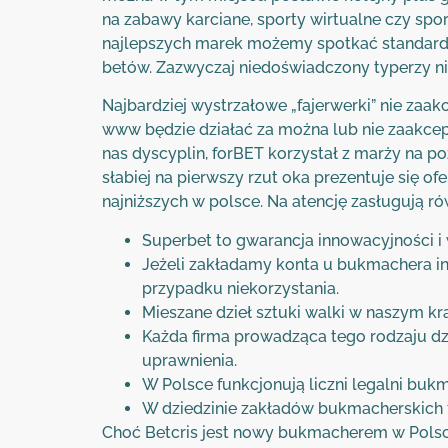
na zabawy karciane, sporty wirtualne czy sp
najlepszych marek możemy spotkać standardo
betów. Zazwyczaj niedoświadczony typerzy ni
Najbardziej wystrzałowe „fajerwerki” nie zaa
www będzie działać za można lub nie zaakc
nas dyscyplin, forBET korzystał z marży na po
słabiej na pierwszy rzut oka prezentuje się o
najniższych w polsce. Na atencję zasługują r
Superbet to gwarancja innowacyjności i 
Jeżeli zakładamy konta u bukmachera in
przypadku niekorzystania.
Mieszane dzieł sztuki walki w naszym kr
Każda firma prowadząca tego rodzaju dz
uprawnienia.
W Polsce funkcjonują liczni legalni bukm
W dziedzinie zakładów bukmacherskich f
Choć Betcris jest nowy bukmacherem w Polsce