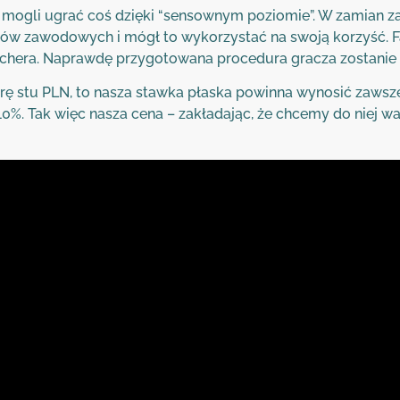
ż mogli ugrać coś dzięki “sensownym poziomie”. W zamian z
w zawodowych i mógł to wykorzystać na swoją korzyść. Fa
chera. Naprawdę przygotowana procedura gracza zostanie sp
grę stu PLN, to nasza stawka płaska powinna wynosić zawsz
%. Tak więc nasza cena – zakładając, że chcemy do niej wa