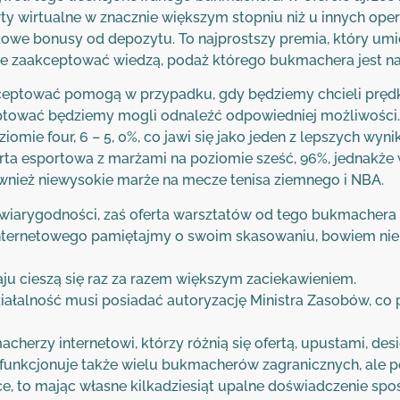
orty wirtualne w znacznie większym stopniu niż u innych o
we bonusy od depozytu. To najprostszy premia, który umie
e zaakceptować wiedzą, podaż którego bukmachera jest naj
kceptować pomogą w przypadku, gdy będziemy chcieli prędko
eptować będziemy mogli odnaleźć odpowiedniej możliwości
ziomie four, 6 – 5, 0%, co jawi się jako jeden z lepszych w
ferta esportowa z marżami na poziomie sześć, 96%, jednakże
ównież niewysokie marże na mecze tenisa ziemnego i NBA.
wiarygodności, zaś oferta warsztatów od tego bukmachera n
ternetowego pamiętajmy o swoim skasowaniu, bowiem niektó
aju cieszą się raz za razem większym zaciekawieniem.
iałalność musi posiadać autoryzację Ministra Zasobów, co 
acherzy internetowi, którzy różnią się ofertą, upustami, des
unkcjonuje także wielu bukmacherów zagranicznych, ale po
, to mając własne kilkadziesiąt upalne doświadczenie spo