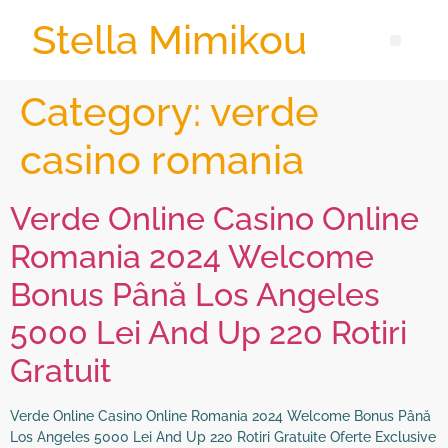
Stella Mimikou
Category:
verde
casino romania
Verde Online Casino Online
Romania 2024 Welcome
Bonus Până Los Angeles
5000 Lei And Up 220 Rotiri
Gratuit
Verde Online Casino Online Romania 2024 Welcome Bonus Până
Los Angeles 5000 Lei And Up 220 Rotiri Gratuite Oferte Exclusive