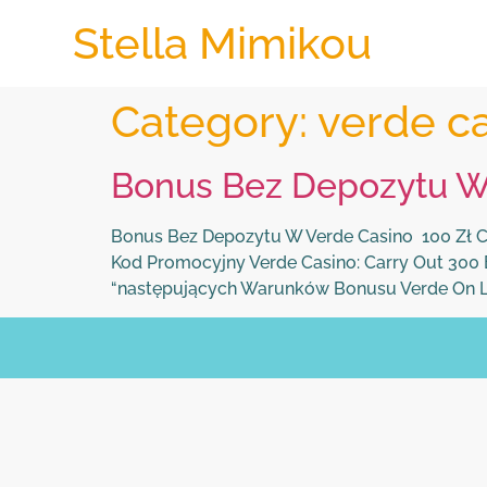
Stella Mimikou
Category:
verde c
Bonus Bez Depozytu W 
Bonus Bez Depozytu W Verde Casino ️ 100 Zł 
Kod Promocyjny Verde Casino: Carry Out 300
“następujących Warunków Bonusu Verde On Li