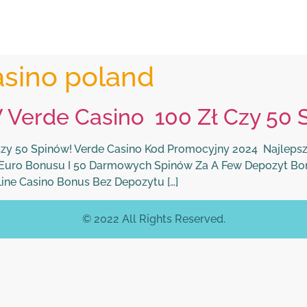
asino poland
Verde Casino ️ 100 Zł Czy 50 
Czy 50 Spinów! Verde Casino Kod Promocyjny 2024 ️ Najlep
 Euro Bonusu I 50 Darmowych Spinów Za A Few Depozyt Bonu
ne Casino Bonus Bez Depozytu […]
© 2022 All Rights Reserved.