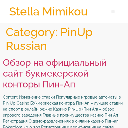
Stella Mimikou
Category:
PinUp
Russian
Обзор на официальный
сайт букмекерской
конторы Пин-Ап
Content Изменение ставки Популярные игровые автоматы в
Pin Up Casino БУкмеркеская контора Пин Ап – лучшие ставки
на спорт в онлайн режие Казино Pin-Up (Пин Ап) – обзор
игрового заведения Главные преимущества казино Пин Ап
Регистрация О демо-развлечениях в онлайн-казино Пин-ап
Pokerdom 40 0 302 Регистрация и верификация на сайте