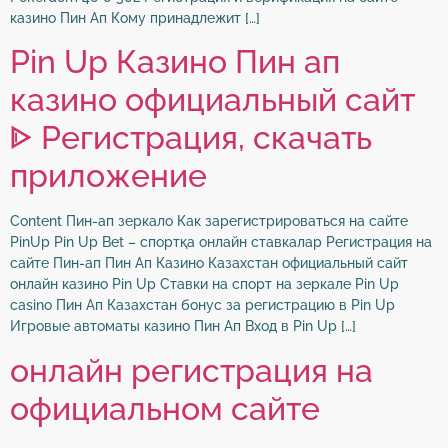
казино Пин Ап Кому принадлежит […]
Pin Up Казино Пин ап
казино официальный сайт
ᐈ Регистрация, скачать
приложение
Content Пин-ап зеркало Как зарегистрироваться на сайте
PinUp Pin Up Bet – спортқа онлайн ставкалар Регистрация на
сайте Пин-ап Пин Ап Казино Казахстан официальный сайт
онлайн казино Pin Up Ставки на спорт на зеркале Pin Up
casino Пин Ап Казахстан бонус за регистрацию в Pin Up
Игровые автоматы казино Пин Ап Вход в Pin Up […]
онлайн регистрация на
официальном сайте