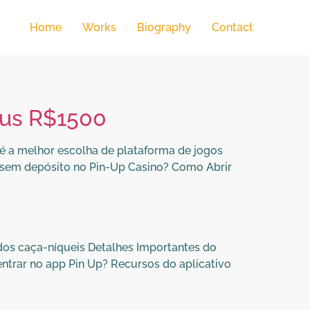
Home
Works
Biography
Contact
nus R$1500
 a melhor escolha de plataforma de jogos
s sem depósito no Pin-Up Casino? Como Abrir
 dos caça-níqueis Detalhes Importantes do
ntrar no app Pin Up? Recursos do aplicativo