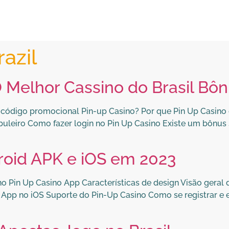
azil
O Melhor Cassino do Brasil Bô
ódigo promocional Pin-up Casino? Por que Pin Up Casino é
abuleiro Como fazer login no Pin Up Casino Existe um bônu
roid APK e iOS em 2023
no Pin Up Casino App Características de design Visão geral
 App no iOS Suporte do Pin-Up Casino Como se registrar e e