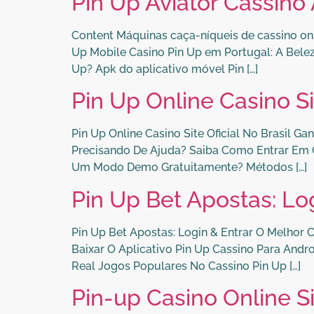
Pin Up Aviator Cassino
Content Máquinas caça-níqueis de cassino onl
Up Mobile Casino Pin Up em Portugal: A Belez
Up? Apk do aplicativo móvel Pin […]
Pin Up Online Casino S
Pin Up Online Casino Site Oficial No Brasil 
Precisando De Ajuda? Saiba Como Entrar Em C
Um Modo Demo Gratuitamente? Métodos […]
Pin Up Bet Apostas: Lo
Pin Up Bet Apostas: Login & Entrar O Melhor 
Baixar O Aplicativo Pin Up Cassino Para Andr
Real Jogos Populares No Cassino Pin Up […]
Pin-up Casino Online S