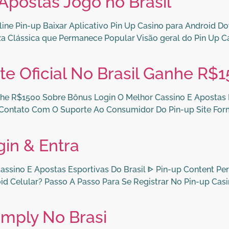
 Apostas Jogo no Brasil
ine Pin-up Baixar Aplicativo Pin Up Casino para Android D
a Clássica que Permanece Popular Visão geral do Pin Up Ca
ite Oficial No Brasil Ganhe R
Ganhe R$1500 Sobre Bônus Login O Melhor Cassino E Apostas 
ontato Com O Suporte Ao Consumidor Do Pin-up Site Forma
gin & Entra
Cassino E Apostas Esportivas Do Brasil ᐈ Pin-up Content P
oid Celular? Passo A Passo Para Se Registrar No Pin-up Cas
imply No Brasi