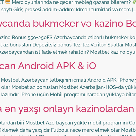
ET
Mərc oyunlarında nə qədər məbləğ qazana bilərəm?
aytı Giriş prosesi addım-addım: İdman turnirləri və mərc […
ycanda bukmeker və kazino B
ino Bonus 550+250FS Azerbaycanda etibarlı bukmeker kon
et az bonusları Depozi̇tsi̇z bonus Tez-tez Verilən Suallar 
Azərbaycandan istifadə etmək rahatdır? Mostbet kazino oyun
can Android APK & iO
Mostbet Azərbaycan tətbiqinin icmalı Android APK, iPhon
lar Mosbet az bonusları Mostbet Azerbaijan-i iOS-da yüklə
 lazımdır iPhone üçün Mobil proqramı haradan yükləyə bilə
ən yaxşı onlayn kazinolardan 
olardan biri Mostbet Azerbaycan yükle mobil proqramını C
ləmək daha yaxşıdır Futbola necə mərc etmək olar Mostbe