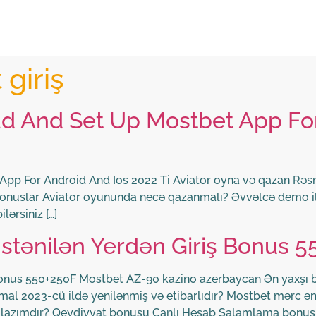
giriş
 And Set Up Mostbet App For
p For Android And Ios 2022 Ti Aviator oyna və qazan Rəsm
bonuslar Aviator oyununda necə qazanmalı? Əvvəlcə demo i
ərsiniz […]
stənilən Yerdən Giriş Bonus 
 Bonus 550+250F Mostbet AZ-90 kazino azerbaycan Ən yaxşı 
al 2023-cü ildə yenilənmiş və etibarlıdır? Mostbet mərc əms
 lazımdır? Qeydiyyat bonusu Canlı Hesab Salamlama bonusu