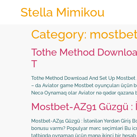
Stella Mimikou
Category:
mostbet 
Tothe Method Download
T
Tothe Method Download And Set Up Mostbet Ap
– da Aviator game Mostbet oyunçuları üçün 
Necə Oynamaq olar Aviator nə qədər qazana bil
Mostbet-AZ91 Güzgü : İ
Mostbet-AZ91 Güzgü : İstənilən Yerdən Giriş
bonusu varmı? Populyar mərc seçimləri Bu icm
tətbiqdə oynamaq üçün mənə ikinci bir hesab