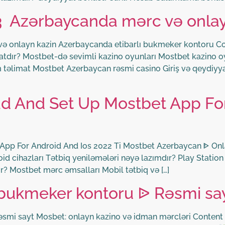
 ️ Azərbaycanda mərc və onlay
 və onlayn kazin Azerbaycanda etibarlı bukmeker kontor
dır? Mostbet-də sevimli kazino oyunları Mostbet kazino oy
təlimat Mostbet Azerbaycan rəsmi casino Giriş və qeydiyya
 And Set Up Mostbet App For
pp For Android And Ios 2022 Ti Mostbet Azerbaycan ᐈ Onla
d cihazları Tətbiq yeniləmələri nəyə lazımdır? Play Statio
? Mostbet mərc əmsalları Mobil tətbiq və […]
 bukmeker kontoru ᐉ Rəsmi sa
smi sayt Mosbet: onlayn kazino və idman mərcləri Content