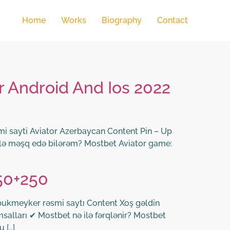
Home
Works
Biography
Contact
 Android And Ios 2022
i sayti Aviator Azerbaycan Content Pin – Up
lə məşq edə bilərəm? Mostbet Aviator game:
550+250
bukmeyker rəsmi saytı Content Xoş gəldin
alları ✔ Mostbet nə ilə fərqlənir? Mostbet
 […]