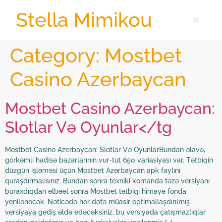
Stella Mimikou
Category:
Mostbet
Casino Azerbaycan
Mostbet Casino Azerbaycan:
Slotlar Və Oyunlar</tg
Mostbet Casino Azerbaycan: Slotlar Və OyunlarBundan əlavə,
görkəmli hadisə bazarlarının vur-tut 650 variasiyası var. Tətbiqin
düzgün işləməsi üçün Mostbet Azərbaycan apk faylını
quraşdırmalısınız. Bundan sonra texniki komanda təzə versiyanı
buraxdıqdan əlbəəl sonra Mostbet tətbiqi himayə fonda
yenilənəcək. Nəticədə hər dəfə müasir optimallaşdırılmış
versiyaya gediş əldə edəcəksiniz, bu versiyada çatışmazlıqlar