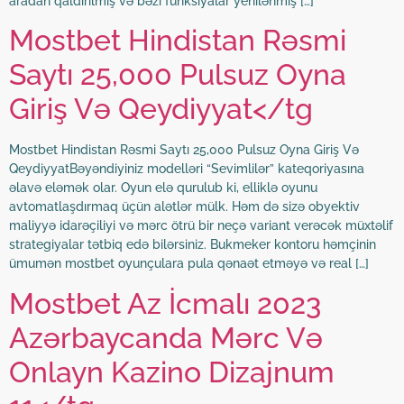
aradan qaldırılmış və bəzi funksiyalar yenilənmiş […]
Mostbet Hindistan Rəsmi
Saytı 25,000 Pulsuz Oyna
Giriş Və Qeydiyyat</tg
Mostbet Hindistan Rəsmi Saytı 25,000 Pulsuz Oyna Giriş Və
QeydiyyatBəyəndiyiniz modelləri “Sevimlilər” kateqoriyasına
əlavə eləmək olar. Oyun elə qurulub ki, elliklə oyunu
avtomatlaşdırmaq üçün alətlər mülk. Həm də sizə obyektiv
maliyyə idarəçiliyi və mərc ötrü bir neçə variant verəcək müxtəlif
strategiyalar tətbiq edə bilərsiniz. Bukmeker kontoru həmçinin
ümumən mostbet oyunçulara pula qənaət etməyə və real […]
Mostbet Az İcmalı 2023 ️
Azərbaycanda Mərc Və
Onlayn Kazino Dizajnum