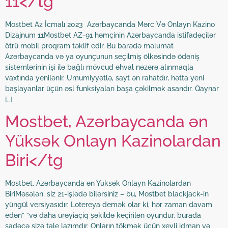
11</tg
Mostbet Az İcmalı 2023 ️ Azərbaycanda Mərc Və Onlayn Kazino
Dizajnum 11Mostbet AZ-91 həmçinin Azərbaycanda istifadəçilər
ötrü mobil proqram təklif edir. Bu barədə məlumat
Azərbaycanda və ya oyunçunun seçilmiş ölkəsində ödəniş
sistemlərinin işi ilə bağlı mövcud əhval nəzərə alınmaqla
vaxtında yenilənir. Ümumiyyətlə, sayt ən rahatdır, hətta yeni
başlayanlar üçün əsl funksiyaları başa çəkilmək asandır. Qaynar
[…]
Mostbet, Azərbaycanda ən
Yüksək Onlayn Kazinolardan
Biri</tg
Mostbet, Azərbaycanda ən Yüksək Onlayn Kazinolardan
BiriMəsələn, siz 21-işlədə bilərsiniz – bu, Mostbet blackjack-in
yüngül versiyasıdır. Lotereya demək olar ki, hər zaman davam
edən” “və daha ürəyiaçiq şəkildə keçirilən oyundur, burada
sadəcə sizə tale lazımdır. Onların tökmək üçün xeyli idman və