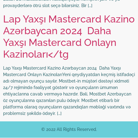
provayderlərə ötrü slot seçə bilərsiniz. Bir […]
Lap Yaxşı Mastercard Kazino
Azərbaycan 2024 ️ Daha
Yaxşı Mastercard Onlayn
Kazinoları</tg
Lap Yaxşı Mastercard Kazino Azərbaycan 2024 ️ Daha Yaxşı
Mastercard Onlayn KazinolarıYeni qeydiyyatdan keçmiş istifadəçi
adı olmayan oyunçu sayılır. Mostbet-in müştəri dəstəyi xidməti
24/7 rejimində fəaliyyət göstərir və oyunçuların ümumən
ehtiyaclarına cavab verməyə hazırdır. Bəli, Mostbet Azerbaycan
öz oyunçularına qazanılan pulu ödəyir. Mostbet etibarlı bir
platforma olaraq oyunçuların qazandıqları məbləği vaxtında və
problemsiz şəkildə ödəyir. […]
© 2022 All Rights Reserved.