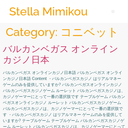
Stella Mimikou
Category:
コニベット
バルカンベガス オンライン
カジノ日本
バルカンベガス オンラインカジノ日本語 バルカンベガス オンライ
ンカジノ日本語 Content ・バルカンベガスカジノ はリアルマネー
ゲームのみを提供していますか? バルカンベガスオンラインカジノ
バルカンベガスカジノゲーム ルーレット バルカンベガスカジノは、
カジノゲーマーにとって一番の選択肢です テーブルゲーム バルカン
ベガスオンラインカジノ ルーレット バルカンベガスカジノゲーム
バルカンベガスカジノは、カジノゲーマーにとって一番の選択肢で
す ・バルカンベガスカジノ はリアルマネー ゲームのみを提供して
いますか? テーブルゲーム テーブルゲーム バルカンベガスカジノゲ
ーム ルーレット バルカンベガスカジノは、カジノゲーマーにとって