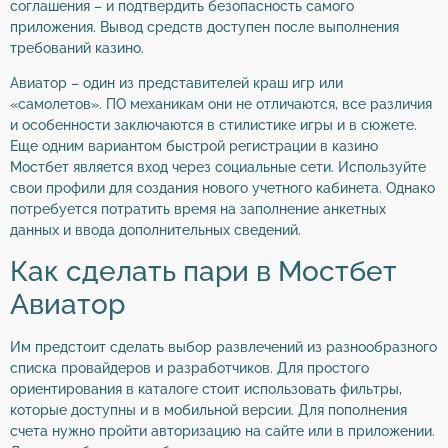
соглашения – и подтвердить безопасность самого
приложения. Вывод средств доступен после выполнения
требований казино.
Авиатор – один из представителей краш игр или
«самолетов». ПО механикам они не отличаются, все различия
и особенности заключаются в стилистике игры и в сюжете.
Еще одним вариантом быстрой регистрации в казино
Мостбет является вход через социальные сети. Используйте
свои профили для создания нового учетного кабинета. Однако
потребуется потратить время на заполнение анкетных
данных и ввода дополнительных сведений.
Как сделать пари в Мостбет
Авиатор
Им предстоит сделать выбор развлечений из разнообразного
списка провайдеров и разработчиков. Для простого
ориентирования в каталоге стоит использовать фильтры,
которые доступны и в мобильной версии. Для пополнения
счета нужно пройти авторизацию на сайте или в приложении.