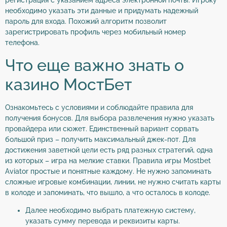
регистрация с указанием адреса электронной почты. Игроку
необходимо указать эти данные и придумать надежный
пароль для входа. Похожий алгоритм позволит
зарегистрировать профиль через мобильный номер
телефона.
Что еще важно знать о
казино МостБет
Ознакомьтесь с условиями и соблюдайте правила для
получения бонусов. Для выбора развлечения нужно указать
провайдера или сюжет. Единственный вариант сорвать
большой приз – получить максимальный джек-пот. Для
достижения заветной цели есть ряд разных стратегий, одна
из которых – игра на мелкие ставки. Правила игры Mostbet
Aviator простые и понятные каждому. Не нужно запоминать
сложные игровые комбинации, линии, не нужно считать карты
в колоде и запоминать, что вышло, а что осталось в колоде.
Далее необходимо выбрать платежную систему,
указать сумму перевода и реквизиты карты.