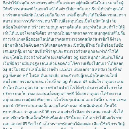
จึงทำให้ปัจจุบันเราสามารถก้าวขึ้นแท่นมาอยู่อันดับหนึ่งในบรรดาเว็บผู้
ให้บริการเล่นคาสิโนออนไลน์ได้อย่างไม่ยากนั่นเองเรียกได้ว่าถ้าคุณได้
มาร่วมสนุกเดิมพันไปพร้อมกันกับเรา แห่งนี้คุณก็จะได้รับทั้งความสะดวก
สบาย และการบริการระดับ VIP เปลี่ยนทุนน้อยเป็นโบนัสใหญ่ เว็บ
สล็อตใหม่ล่าสุด สร้างความสนุก ความตื่นเต้น และทำเงินและกำไรให้ผู้
เล่นได้แบบจุใจเลยทีเดียว หากคุณไม่อยากพลาดความสนุกสุดมันส์ไปกับ
การเล่นเกมสล็อตออนไลน์กับเราคุณสามารถกดสมัครสมาชิกได้ง่ายๆ
เข้ามาที่เว็บไซต์ของเราได้เลยสมัครและเปิดบัญชีใหม่วันนี้พร้อมรับข้อ
เสนอสุดคุ้มมากมายชนิดที่ว่าคุณจะสามารถร่วมสนุกและทำกำไรได้
ง่ายๆโดยไม่ต้องควักเงินตัวเองเลยทีเดียว pg slot สนุกทำเงินง่ายได้กับ
เว็บที่มีความมั่นคงสูง เล่นเเล้วปลอดภัย ไร้ความเสี่ยงไปกับเราได้ตลอด
24 ชั่วโมงสมัครเลยไม่ต้องรอช้า แนะนำ เกมแตกง่าย สุดปัง เว็บสล็อต
pg ทั้งหมด ฟรี โบนัส คืนยอดเสีย และสำหรับผู้เล่นมือใหม่ท่านใดที่
สนใจอยากร่วมสนุกเล่น เว็บสล็อต pg ทั้งหมด ฟรี ม่มั่นใจว่าคุณจะเล่น
กับใครดีและคุณจะสามารถทำเงินทำกำไรได้จริงสามารถมั่นใจการให้
บริการบนเว็บ ทดลองเล่นสล็อตทุกค่ายฟรี ได้เลยว่าคุณจะได้รับความ
สนุกและความคุ้มค่าที่มากกว่าเว็บไหนๆแน่นอน และวันนี้เราอยากจะขอ
แนะนำวิธีการเล่นเกมสล็อตออนไลน์กับเหล่านักเดิมพันหน้าใหม่ให้
ทราบกันค่ะ ว่าคุณควรมีวิธีการเล่นอย่างไรถึงจะประสบความสำเร็จได้
แบบเซียนนักปั่นสล็อตใช้กันซึ่งแต่ละวิธีนั้นบอกได้เลยว่าไม่มีอะไรยาก
เลย และจะมีวิธีอะไรบ้างไปทราบพร้อมกันได้เลยค่ะ เลือกใช้บริการกับผู้