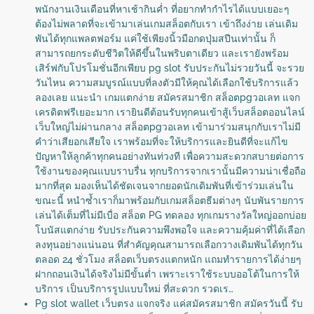
พนักงานเงินเดือนที่หาเช้ากินค่ำ ที่อยากทำกำไรได้แบบเยอะๆ
ต้องไม่พลาดที่จะเข้ามาเล่นเกมสล็อตกับเรา เข้าถึงง่าย เล่นเดิม
พันได้ทุกแพลตฟอร์ม แค่ใช้เพียงนิ้วมือกดปุ่มสปีนเท่านั้น ก็
สามารถยกระดับชีวิตให้ดีขึ้นในพริบตาเดียว และเรายังพร้อม
เสิร์ฟกับโปรโมชั่นอีกเพียบ pg slot รับประกันไม่รวยวันนี้ จะรวย
วันไหน ความสมบูรณ์แบบที่ลงตัวมีให้คุณได้เลือกใช้บริการแล้ว
ลองเลย แนะนำ เกมแตกง่าย สมัครสมาชิก สล็อตpgวอเลท แจก
เครดิตฟรีเยอะมาก เรายินดีต้อนรับทุกคนเข้าสู้เว็บสล็อตออนไลน์
เว็บใหญ่ไม่ผ่านกลาง สล็อตpgวอเลท เข้ามาร่วมสนุกกับเราไม่มี
คำว่าเสียอกเสียใจ เราพร้อมที่จะให้บริการและยินดีที่จะแก้ไข
ปัญหาให้ลูกค้าทุกคนอย่างทันท่วงที เพื่อความสะดวกสบายต่อการ
ใช้งานของคุณแบบราบรื่น ทุกบริการจากเรานั้นมีความน่าเชื่อถือ
มากที่สุด มองเห็นได้ชัดเจนจากยอดนักเดิมพันที่เข้าร่วมเล่นใน
ขณะนี้ หนำซ้ำเราก็มาพร้อมกับเกมสล็อตธีมต่างๆ นับพันรายการ
เล่นได้เต็มที่ไม่มีเบื่อ สล็อต PG ทดลอง ทุกเกมรางวัลใหญ่ออกบ่อย
โบนัสแตกง่าย รับประกันความพึงพอใจ และความคุ้มค่าที่ได้เลือก
ลงทุนอย่างแน่นอน ที่สำคัญคุณสามารถเลือกวางเดิมพันได้ทุกวัน
ตลอด 24 ชั่วโมง สล็อตเว็บตรงแตกหนัก แถมทำรายการได้ง่ายๆ
ฝากถอนเงินได้จริงไม่มีขั้นต่ำ เพราะเราใช้ระบบออโต้ในการให้
บริการ เป็นบริการรูปแบบใหม่ ที่สะดวก รวดเร…
Pg slot wallet เว็บตรง แจกจริง แค่สมัครสมาชิก สมัครวันนี้ รับ