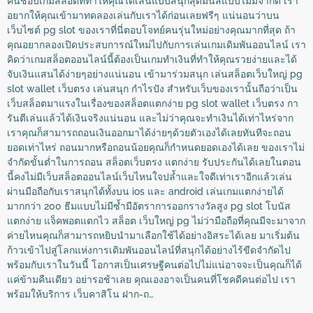
คนชอบเกมสล็อตที่ทำให้คุณได้เล่นแบบสนุกสุดมันส์แบบไม่มีจำกัด เรา
อยากให้คุณเข้ามาทดลองเล่นกับเราได้ก่อนเลยฟรีๆ แน่นอนว่าบน
เว็บไซต์ pg slot ของเราที่นี่ตอบโจทย์คนรุ่นใหม่อย่างคุณมากที่สุด ถ้า
คุณอยากลองเปิดประสบการณ์ใหม่ไปกับการเล่นเกมเดิมพันออนไลน์ เรา
คิดว่าเกมสล็อตออนไลน์นี้ต้องเป็นเกมทำเงินที่ทำให้คุณรวยง่ายและได้
จับเงินแสนได้ง่ายๆอย่างแน่นอน เข้ามาร่วมสนุก เล่นสล็อตเว็บใหญ่ pg
slot wallet เว็บตรง เล่นสนุก กำไรปัง สำหรับเว็บของเรานั้นถือว่าเป็น
เว็บสล็อตมาแรงในเรื่องของสล็อตแตกง่าย pg slot wallet เว็บตรง กา
รันตีเล่นแล้วได้เงินจริงแน่นอน และไม่ว่าคุณจะทำเงินได้เท่าไหร่จาก
เราคุณก็สามารถถอนเงินออกมาได้ง่ายๆด้วยตัวเองได้เลยทันทีจะถอน
ยอดเท่าไหร่ ถอนมากหรือถอนน้อยคุณก็กำหนดยอดเองได้เลย ของเราไม่
จำกัดขั้นต่ำในการถอน สล็อตเว็บตรง แตกง่าย รับประกันได้เลยในตอน
นี้คงไม่มีเว็บสล็อตออนไลน์เว็บไหนใจปล้ำและใจดีเท่าเราอีกแล้วเล่น
ผ่านมือถือกับเราสนุกได้ทั้งบน ios และ android เล่นเกมแตกง่ายได้
มากกว่า 200 ธีมแบบไม่มีซ้ำมีอัตราการออกรางวัลสูง pg slot โบนัส
แตกง่าย แจ็คพอตแตกไว สล็อต เว็บใหญ่ pg ไม่ว่ามือถือที่คุณมีจะมาจาก
ค่ายไหนคุณก็สามารถหยิบนำมาเลือกใช้ได้อย่างอิสระได้เลย มาเริ่มต้น
ก้าวเข้าไปสู่โลกแห่งการเดิมพันออนไลน์ที่สนุกได้อย่างไร้ขีดจำกัดไป
พร้อมกับเราในวันนี้ โอกาสเป็นเศรษฐีคนต่อไปไม่แน่อาจจะเป็นคุณก็ได้
แค่ข้ามคืนเดียว อย่ารอช้าเลย คุณเองอาจเป็นคนที่โชคดีคนต่อไป เรา
พร้อมให้บริการ เว็บคาสิโน ฝาก-ถ…