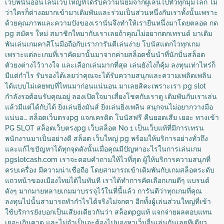
เว็บพนันออนไลน์เว็บใหญ่ที่ได้รับความนิยมจากผู้เล่นไปทั่วทุกมุมโลก ไม่
ว่าใครก็ต่างอยากเข้ามาเดิมพันและร่วมเป็นส่วนหนึ่งกับเราทั้งนั้นเพราะ
ด้วยคุณภาพและความปังของเรานั่นจึงทำให้เรายืนหนึ่งมาโดยตลอด กด
pg สมัคร ใหม่ สมาชิกใหมากับเราเลยถ้าคุณไม่อยากตกเทรนด์ มาเดิม
พันเล่นเกมคาสิโนมือถือกับเราการันตีเล่นง่าย โบนัสแตกไวทุกเกม
เพราะแต่ละเกมที่เราคัดมานั้นมาจากค่ายสล็อตชั้นนำที่นักปั่นสล็อต
ตัวยงต่างไว้วางใจ และเลือกเล่นมากที่สุด เล่นยังไงก็คุ้ม ลงทุนเท่าไหร่ก็
มีแต่กำไร รับรองได้เลยว่าคุณจะได้รับความสนุกและความเพลิดเพลิน
ได้แบบไม่เคยพบที่ไหนมาก่อนแน่นอน มาเลยสิคะเพราะเรา pg slot
กำลังรอต้อนรับคุณอยู่ ลองเปิดใจมาเสี่ยงโชคกับเราดู เดิมพันกับเราเล่น
แล้วมีแต่ได้กับได้ ยิ่งเล่นยิ่งมันส์ ยิ่งเล่นยิ่งเพลิน สนุกจนไม่อยากวางมือ
แน่นอ… สล็อตเว็บตรงpg แจกเครดิต โบนัสฟรี คืนยอดเสีย เยอะ ทางเข้า
PG SLOT สล็อตเว็บตรงpg เว็บสล็อต No 1 เป็นเว็บแท้ที่มีการเทรน
พนักงานมาเป็นอย่างดี สล็อต เว็บใหญ่ pg พร้อมให้บริการอย่างทั่วถึง
และแก้ไขปัญหาได้ทุกจุดดังนั้นเมื่อคุณมีปัญหาอะไรในการเล่นเกม
pgslotcash.com เราจะตอบคำถามให้ไวที่สุด ผู้ให้บริการความสนุกที่
ครบเครื่อง มีความน่าเชื่อถือ โดยสามารถเข้าเดิมพันกับเกมสล็อตระดับ
แถวหน้าของเมืองไทยได้ในทันที เราได้ทำการคัดเลือกเกมดีๆ แบรนด์
ดังๆ มากมายหลายเกมมาบรรจุไว้ในที่นี้แล้ว การันตีว่าทุกเกมที่คุณ
ลงทุนไปนั้นสามารถทำกำไรได้จริงไม่จกตา อีกทั้งผู้เล่นส่วนใหญ่ที่เข้า
ใช้บริการยังบอกเป็นเสียงเดียวกันว่า สล็อตpgแท้ แจกจ่ายผลตอบแทน
เยอะเกินคาด และไม่จำเป็นจะต้องไปมองหาเว็บอื่นเล่นกันเลยทีเดียว