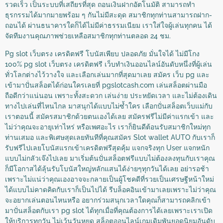
รวดเร็ว เป็นระบบที่เสถียรที่สุด ถอนเงินฝากอัตโนมัติ สามารถทำ
ธุรกรรมได้มากมายพร้อม ๆ กันไม่มีสะดุด สมาชิกทุกท่านสามารถฝาก-
ถอนได้ ผ่านธนาคารใดก็ได้ไม่มีค่าธรรมเนียม เราใส่ใจผู้เล่นทุกคน ได้
จัดทีมงานคุณภาพช่วยเหลือสมาชิกทุกท่านตลอด 24 ชม.
Pg slot เว็บตรง เครดิตฟรี โบนัสเพียบ ปลอดภัย มั่นใจได้ ไม่มีโกง
100% pg slot เว็บตรง เครดิตฟรี เว็บทำเงินออนไลน์อันดับหนึ่งที่ผู้เล่น
ทั่วโลกต่างไว้วางใจ และเลือกเล่นมากที่สุดมาเลย สมัคร เว็บ pg และ
เข้ามาปั่นสล็อตได้ก่อนใครเลยที่ pgslotcash.com เล่นสล็อตผ่านมือ
ถือดีกว่าแน่นอน เพราะทั้งสะดวก เล่นง่าย ประหยัดเวลา และไม่ต้องเดิน
ทางไปเล่นที่ไหนไกล มาสนุกได้แบบไม่ซ้ำใคร เลือกปั่นสล็อตเว็บแม่กับ
เราตอนนี้ สมัครสมาชิกด้วยตนเองได้เลย สมัครฟรีไม่มีค่าแรกเข้า และ
ไม่ว่าคุณจะอายุเท่าไหร่ หรือเพศอะไร เราก็ยินดีต้อนรับสมาชิกใหม่ทุก
ท่านเสมอ และพิเศษสุดเลยทันทีที่คุณสมัคร Slot wallet AUTO กับเราก็
รับฟรีไปเลยโบนัสแรกเข้าเครดิตฟรีสุดคุ้ม แจกจริงทุก User แจกหนัก
แบบไม่กลัวเจ๊งไปเลย มาเริ่มต้นปั่นสล็อตฟรีแบบไม่ต้องลงทุนกับเราคุณ
ก็มีโอกาสได้ลุ้นรับโบนัสใหญ่หลักแสนได้ง่ายๆทุกวันได้เลย อย่ารอช้า
เพราะไม่แน่ว่าคุณเองอาจจะกลายเป็นผู้โชคดีที่รวยเป็นเศรษฐีหน้าใหม่
ได้แบบไม่คาดคิดกับเราก็เป็นไปได้ รีบล็อคอินเข้ามาเลยเพราะไม่ว่าคุณ
จะอยากเล่นตอนไหนหรือ อยากร่วมสนุกเวลาใดคุณก็สามารถคลิกเข้า
มาปั่นสล็อตกับเรา pg slot ได้ทุกเมื่อที่คุณต้องการได้เลยเพราะเราเปิด
ให้บริการทุกวัน ไม่เว้นวันหยุด สล็อตออนไลน์เกมเดิมพันยอดนิยมอันดับ