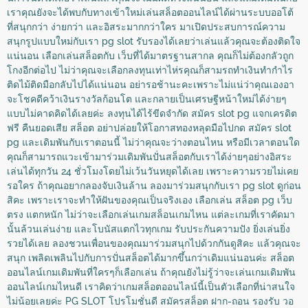
เราคุณยังจะได้พบกับทางเข้าใหม่เล่นสล็อตออนไลน์ได้ผ่านระบบออโต้
ที่สนุกกว่า ง่ายกว่า และอิสระมากกว่าใคร มาเปิดประสบการณ์ความ
สนุกรูปแบบใหม่กับเรา pg slot รับรองได้เลยว่าเล่นแล้วคุณจะต้องติดใจ
แน่นอน เลือกเล่นสล็อตกับ เว็บที่ได้มาตรฐานสากล คุณก็ไม่ต้องกลัวถูก
โกงอีกต่อไป ไม่ว่าคุณจะเลือกลงทุนเท่าไห่รคุณก็สามรถทำเงินทำกำไร
ติดไม้ติดมือกลับไปได้แน่นอน อย่ารอช้านะคะเพราะไม่แน่ว่าคุณเองอา
จะโชคดีคว้าเงินรางวัลก้อนโต และกลายเป็นเศรษฐีหน้าใหม่ได้ง่ายๆ
แบบไม่คาดคิดได้เลยค่ะ ลงทุนได้ไร้ขีดจำกัด สมัคร slot pg แจกเครดิต
ฟรี คืนยอดเสีย สล็อต อย่าปล่อยให้โอกาสทองหลุดมือไปกด สมัคร slot
pg และเดิมพันกับเราตอนนี้ ไม่ว่าคุณจะว่างตอนไหน หรือมีเวลาตอนใด
คุณก็สามารถแวะเข้ามาร่วมเดิมพันปั่นสล็อตกับเราได้ง่ายๆอย่างอิสระ
เล่นได้ทุกวัน 24 ชั่วโมงโดยไม่เว้นวันหยุดได้เลย เพราะความรวยไม่เคย
รอใคร ถ้าคุณอยากลองจับเงินล้าน ลองมาร่วมสนุกกับเรา pg slot ดูก่อน
สิคะ เพราะเราจะทำให้ฝันของคุณเป็นจริงเอง เลือกเล่น สล็อต pg เว็บ
ตรง แตกหนัก ไม่ว่าจะเลือกเล่นเกมสล็อนเกมไหน แต่ละเกมที่เราคัดมา
นั้นล้วนเล่นง่าย และโบนัสแตกไวทุกเกม รับประกันความปัง ยิ่งเล่นยิ่ง
รวยได้เลย ลองชวนเพื่อนของคุณมาร่วมสนุกไปด้วกกันดูสิคะ แล้วคุณจะ
สนุก เพลิดเพลินไปกับการปั่นสล็อตได้มากขึ้นกว่าเดิมแน่นอนค่ะ สล็อต
ออนไลน์เกมเดิมพันที่ใครๆก็เลือกเล่น ถ้าคุณยังไม่รู้ว่าจะเล่นเกมเดิมพัน
ออนไลน์เกมไหนดี เราคิดว่าเกมสล็อตออนไลน์นี้เป็นตัวเลือกที่น่าสนใจ
ไม่น้อยเลยค่ะ PG SLOT โปรโมชั่นดี สมัครสล็อต ฝาก-ถอน รองรับ วอ