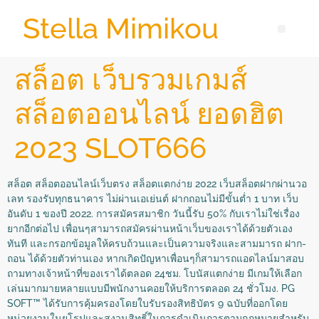
Stella Mimikou
สล็อต เว็บรวมเกมส์
สล็อตออนไลน์ ยอดฮิต
2023 SLOT666
สล็อต สล็อตออนไลน์เว็บตรง สล็อตแตกง่าย 2022 เว็บสล็อตฝากผ่านวอ
เลท รองรับทุกธนาคาร ไม่ผ่านเอเย่นต์ ฝากถอนไม่มีขั้นต่ำ 1 บาท เว็บ
อันดับ 1 ของปี 2022. การสมัครสมาชิก วันนี้รับ 50% กับเราไม่ใช่เรื่อง
ยากอีกต่อไป เพื่อนๆสามารถสมัครผ่านหน้าเว็บของเราได้ด้วยตัวเอง
ทันที และกรอกข้อมูลให้ครบถ้วนและเป็นความจริงและสามมารถ ฝาก-
ถอน ได้ด้วยตัวท่านเอง หากเกิดปัญหาเพื่อนๆก็สามารถแอดไลน์มาสอบ
ถามทางเจ้าหน้าที่ของเราได้ตลอด 24ชม. โบนัสแตกง่าย มีเกมให้เลือก
เล่นมากมายหลายแบบมีพนักงานคอยให้บริการตลอด 24 ชั่วโมง. PG
SOFT™ ได้รับการคุ้มครองโดยใบรับรองสิทธิบัตร 9 ฉบับที่ออกโดย
หน่วยงานในยุโรปและสงวนสิทธิ์ในการดำเนินการตามกฎหมายสำหรับ