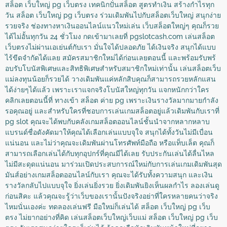
สล็อต เว็บใหญ่ pg เว็บตรง เทคนิกปั่นสล็อต สูตรทำเงิน สร้างกำไรทุก
วัน สล็อต เว็บใหญ่ pg เว็บตรง ร่วมเดิมพันไปกับสล็อตเว็บใหญ่ สนุกง่าย
รวยจริง ช่องทางหาเงินออนไลน์แนวใหม่เล่น เว็บสล็อตใหญ่ๆ คุณก็รวย
ได้ไม่อั้นทุกวัน 24 ชั่วโมง กดเข้ามาเลยที่ pgslotcash.com เล่นสล็อต
เว็บตรงไม่ผ่านเอเย่นต์กับเรา มั่นใจได้ปลอดภัย ได้เงินจริง สนุกได้แบบ
ไร้ขีดจำกัดได้แลย สมัครสมาชิกใหม่ได้ก่อนเลยตอนนี้ และพร้อมรับพร้
อบรับโบนัสพิเศษและสิทธิพิเศษสำหรับสมาชิกใหม่เท่านั้น เล่นสล็อตเว็บ
แม่ลงทุนน้อยก็รวยได้ วางเดิมพันแค่หลักสิบคุณก็สามารถรวยหลักแสน
ได้ง่ายๆได้แล้ว เพราะเราแจกจริงโบนัสใหญ่ทุกวัน แจกหนักกว่าใคร
คลิกเลยตอนนี้ที่ ทางเข้า สล็อต ค่าย pg เพราะเงินรางวัลมากมายกำลัง
รอคุณอยู่ และสำหรับใครที่ชอบการเล่นเกมสล็อตอยู่แล้วเดิมพันกับเราที่
pg slot คุณจะได้พบกับคลังเกมสล็อตออนไลน์ชั้นนำจากหลากหลาบ
แบรนด์ชื่อดังคัดมาให้คุณได้เลือกเล่นแบบจุใจ สนุกได้ทั้งวันไม่มีเบื่อน
แน่นอน และไม่ว่าคุณจะเดิมพันผ่านโทรศัพท์มือถือ หรือแท็บเล็ต คุณก็
สามารถเลือกเล่นได้กับทุกอุปกร์ที่คุณมีได้เลย รับประกันเล่นได้ลื่นไหล
ไม่มีสะดุดแน่นอน มาร่วมเปิดประสบการณ์ใหม่กับการเล่นเกมเดิมพันสุด
มันส์อย่างเกมสล็อตออนไลน์กับเรา คุณจะได้รับทั้งความสนุก และเงิน
รางวัลกลับไปแบบจุใจ ยิ่งเล่นยิ่งรวย ยิ่งเดิมพันยิงเห็นผลกำไร ลองเล่นดู
ก่อนสิคะ แล้วคุณจะรู้ว่าเว็บของเรานั้นปังจริงอย่าที่ใครหลายคนว่าจริง
ไหมนั่นเองค่ะ ทดลองเล่นฟรี มือใหม่ก็เล่นได้ สล็อต เว็บใหญ่ pg เว็บ
ตรง ไม่ยากอย่างที่คิด เล่นสล็อตเว็บใหญ่เว็บแม่ สล็อต เว็บใหญ่ pg เว็บ