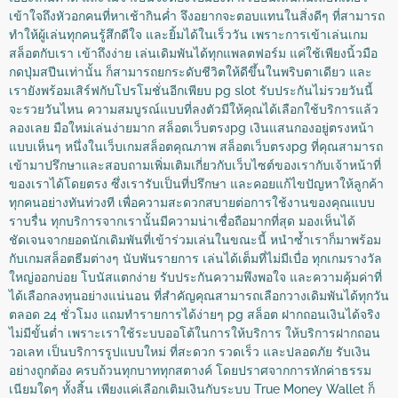
เข้าใจถึงหัวอกคนที่หาเช้ากินค่ำ จึงอยากจะตอบแทนในสิ่งดีๆ ที่สามารถ
ทำให้ผู้เล่นทุกคนรู้สึกดีใจ และยิ้มได้ในเร็ววัน เพราะการเข้าเล่นเกม
สล็อตกับเรา เข้าถึงง่าย เล่นเดิมพันได้ทุกแพลตฟอร์ม แค่ใช้เพียงนิ้วมือ
กดปุ่มสปีนเท่านั้น ก็สามารถยกระดับชีวิตให้ดีขึ้นในพริบตาเดียว และ
เรายังพร้อมเสิร์ฟกับโปรโมชั่นอีกเพียบ pg slot รับประกันไม่รวยวันนี้
จะรวยวันไหน ความสมบูรณ์แบบที่ลงตัวมีให้คุณได้เลือกใช้บริการแล้ว
ลองเลย มือใหม่เล่นง่ายมาก สล็อตเว็บตรงpg เงินแสนกองอยู่ตรงหน้า
แบบเห็นๆ หนึ่งในเว็บเกมสล็อตคุณภาพ สล็อตเว็บตรงpg ที่คุณสามารถ
เข้ามาปรึกษาและสอบถามเพิ่มเติมเกี่ยวกับเว็บไซต์ของเรากับเจ้าหน้าที่
ของเราได้โดยตรง ซึ่งเรารับเป็นที่ปรึกษา และคอยแก้ไขปัญหาให้ลูกค้า
ทุกคนอย่างทันท่วงที เพื่อความสะดวกสบายต่อการใช้งานของคุณแบบ
ราบรื่น ทุกบริการจากเรานั้นมีความน่าเชื่อถือมากที่สุด มองเห็นได้
ชัดเจนจากยอดนักเดิมพันที่เข้าร่วมเล่นในขณะนี้ หนำซ้ำเราก็มาพร้อม
กับเกมสล็อตธีมต่างๆ นับพันรายการ เล่นได้เต็มที่ไม่มีเบื่อ ทุกเกมรางวัล
ใหญ่ออกบ่อย โบนัสแตกง่าย รับประกันความพึงพอใจ และความคุ้มค่าที่
ได้เลือกลงทุนอย่างแน่นอน ที่สำคัญคุณสามารถเลือกวางเดิมพันได้ทุกวัน
ตลอด 24 ชั่วโมง แถมทำรายการได้ง่ายๆ pg สล็อต ฝากถอนเงินได้จริง
ไม่มีขั้นต่ำ เพราะเราใช้ระบบออโต้ในการให้บริการ ให้บริการฝากถอน
วอเลท เป็นบริการรูปแบบใหม่ ที่สะดวก รวดเร็ว และปลอดภัย รับเงิน
อย่างถูกต้อง ครบถ้วนทุกบาททุกสตางค์ โดยปราศจากการหักค่าธรรม
เนียมใดๆ ทั้งสิ้น เพียงแค่เลือกเติมเงินกับระบบ True Money Wallet ก็