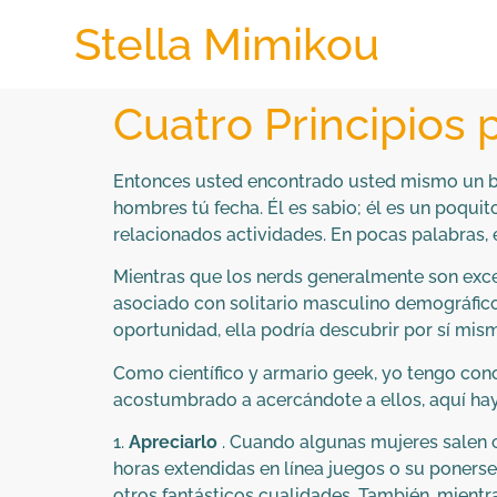
Stella Mimikou
Cuatro Principios p
Entonces usted encontrado usted mismo un bu
hombres tú fecha. Él es sabio; él es un poquito
relacionados actividades. En pocas palabras, é
Mientras que los nerds generalmente son exce
asociado con solitario masculino demográfic
oportunidad, ella podría descubrir por sí mism
Como científico y armario geek, yo tengo con
acostumbrado a acercándote a ellos, aquí hay 
1.
Apreciarlo
. Cuando algunas mujeres salen co
horas extendidas en línea juegos o su ponerse 
otros fantásticos cualidades. También, mientr