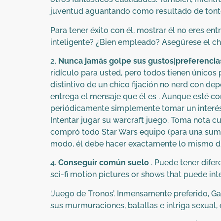
juventud aguantando como resultado de tont
Para tener éxito con él, mostrar él no eres en
inteligente? ¿Bien empleado? Asegúrese el chi
2.
Nunca jamás golpe sus gustos|preferencia
ridículo para usted, pero todos tienen únicos
distintivo de un chico fijación no nerd con d
entrega el mensaje que él es . Aunque esté c
periódicamente simplemente tomar un interés. 
Intentar jugar su warcraft juego. Toma nota
compró todo Star Wars equipo (para una suma
modo, él debe hacer exactamente lo mismo di
4.
Conseguir común suelo
. Puede tener dife
sci-fi motion pictures or shows that puede int
‘Juego de Tronos’. Inmensamente preferido, G
sus murmuraciones, batallas e intriga sexual