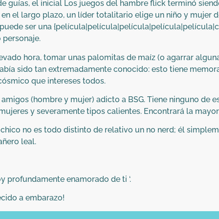
de guías, el inicial Los juegos del hambre flick terminó si
el largo plazo, un líder totalitario elige un niño y mujer d
 puede ser una {película|película|película|película|película
 personaje.
o nevado hora, tomar unas palomitas de maíz (o agarrar algunas 
había sido tan extremadamente conocido: esto tiene memora
 cósmico que intereses todos.
 amigos (hombre y mujer) adicto a BSG. Tiene ninguno de est
te mujeres y severamente tipos calientes. Encontrará la mayor
hico no es todo distinto de relativo un no nerd; él simple
añero leal.
oy profundamente enamorado de ti ‘.
cido a embarazo!