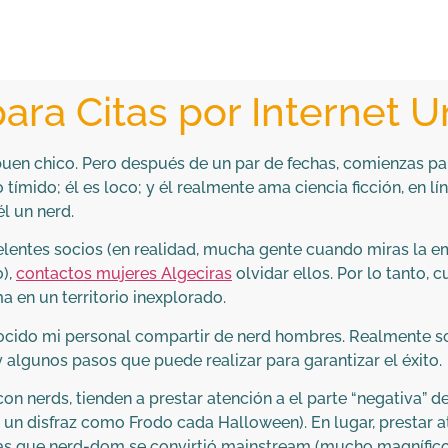
ara Citas por Internet Un
en chico. Pero después de un par de fechas, comienzas par
 tímido; él es loco; y él realmente ama ciencia ficción, en 
l un nerd.
lentes socios (en realidad, mucha gente cuando miras la e
o),
contactos mujeres Algeciras
olvidar ellos. Por lo tanto,
a en un territorio inexplorado.
ocido mi personal compartir de nerd hombres. Realmente so
algunos pasos que puede realizar para garantizar el éxito.
n nerds, tienden a prestar atención a el parte “negativa” d
un disfraz como Frodo cada Halloween). En lugar, prestar aten
as que nerd-dom se convirtió mainstream (mucho magnífico),