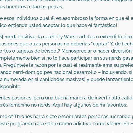
os hombres o damas perras.
tre esos individuos cuál él es asombroso la forma en que él 
co entiende usted aceptar lo que hace él fantástico!
s} nerd.
Positivo, la celebrity Wars carteles o extendido t
 pasiones que otras personas no deberías “captar”. Y, de he
eportes o tarjetas de béisbol? Menospreciar o hacer diversió
ompletamente bien si no lo hace participar en sus nerds pas
Pregúntele la razón por la cual él realmente ama su preferi
 cuando nerd-dom golpea nacional desarrollo – incluyendo,
 numerada en el cantidades masivas) y puede lanzamiento 
sponible.
rentes pasiones, pero una buena manera de invertir alta cali
erés femenino no nerds. Aquí hay algunos de mi favoritos:
ame of Thrones narra siete encomiables personas luchando po
, este programa trata sobre como adictivo como vienen. En H