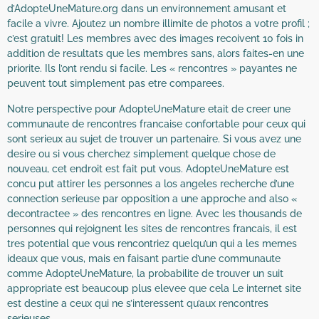
d’AdopteUneMature.org dans un environnement amusant et
facile a vivre. Ajoutez un nombre illimite de photos a votre profil ;
c’est gratuit! Les membres avec des images recoivent 10 fois in
addition de resultats que les membres sans, alors faites-en une
priorite. Ils l’ont rendu si facile. Les « rencontres » payantes ne
peuvent tout simplement pas etre comparees.
Notre perspective pour AdopteUneMature etait de creer une
communaute de rencontres francaise confortable pour ceux qui
sont serieux au sujet de trouver un partenaire. Si vous avez une
desire ou si vous cherchez simplement quelque chose de
nouveau, cet endroit est fait put vous. AdopteUneMature est
concu put attirer les personnes a los angeles recherche d’une
connection serieuse par opposition a une approche and also «
decontractee » des rencontres en ligne. Avec les thousands de
personnes qui rejoignent les sites de rencontres francais, il est
tres potential que vous rencontriez quelqu’un qui a les memes
ideaux que vous, mais en faisant partie d’une communaute
comme AdopteUneMature, la probabilite de trouver un suit
appropriate est beaucoup plus elevee que cela Le internet site
est destine a ceux qui ne s’interessent qu’aux rencontres
serieuses.