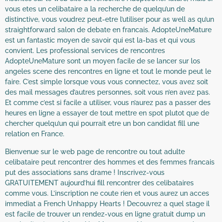
vous etes un celibataire a la recherche de quelqu’un de
distinctive, vous voudrez peut-etre l’utiliser pour as well as qu’un
straightforward salon de debate en francais. AdopteUneMature
est un fantastic moyen de savoir qui est la-bas et qui vous
convient. Les professional services de rencontres
AdopteUneMature sont un moyen facile de se lancer sur los
angeles scene des rencontres en ligne et tout le monde peut le
faire. C’est simple lorsque vous vous connectez, vous avez soit
des mail messages d’autres personnes, soit vous n’en avez pas.
Et comme c’est si facile a utiliser, vous n’aurez pas a passer des
heures en ligne a essayer de tout mettre en spot plutot que de
chercher quelqu’un qui pourrait etre un bon candidat fill une
relation en France.
Bienvenue sur le web page de rencontre ou tout adulte
celibataire peut rencontrer des hommes et des femmes francais
put des associations sans drame ! Inscrivez-vous
GRATUITEMENT aujourd’hui fill rencontrer des celibataires
comme vous. L’inscription ne coute rien et vous aurez un acces
immediat a French Unhappy Hearts ! Decouvrez a quel stage il
est facile de trouver un rendez-vous en ligne gratuit dump un