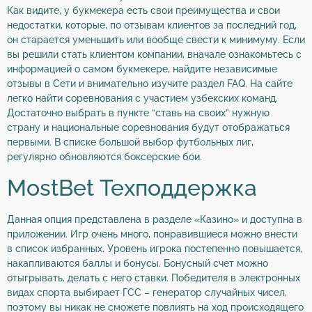
Как видите, у букмекера есть свои преимущества и свои
недостатки, которые, по отзывам клиентов за последний год,
он старается уменьшить или вообще свести к минимуму. Если
вы решили стать клиентом компании, вначале ознакомьтесь с
информацией о самом букмекере, найдите независимые
отзывы в Сети и внимательно изучите раздел FAQ. На сайте
легко найти соревнования с участием узбекских команд.
Достаточно выбрать в пункте “ставь на своих” нужную
страну и национальные соревнования будут отображаться
первыми. В списке большой выбор футбольных лиг,
регулярно обновляются боксерские бои.
MostBet Техподдержка
Данная опция представлена в разделе «Казино» и доступна в
приложении. Игр очень много, понравившиеся можно внести
в список избранных. Уровень игрока постепенно повышается,
накапливаются баллы и бонусы. Бонусный счет можно
отыгрывать, делать с него ставки. Победителя в электронных
видах спорта выбирает ГСС – генератор случайных чисел,
поэтому вы никак не сможете повлиять на ход происходящего