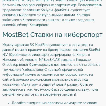
возможность сыграть в рулетку, покер, слоты. Здесь имеется
большой выбор разнообразных азартных игр. Пользователям
предлагают различные бонусы, фрибеты, существует
специальный раздел с актуальными акциями. Контора
заботится о безопасности клиентов, а также предлагает
способы обхода блокировок.
MostBet Ставки на киберспорт
Международная БК MostBet существует с 2009 года, на
данный момент правами на бренд владеет компания StarBet
N.V. Юридическое лицо зарегистрировано на Кипре, в
Никосии, сублицензия № 8048/JAZ выдана в Кюрасао.
Оператор ведет букмекерскую деятельность в 93 странах, в
том числе в Узбекистане. С краткой юридической
информацией можно ознакомиться непосредственно на
сайте. Букмекер анонсировал виртуальную игру под
названием «Авиатор» и отдал ей целый раздел. Суть ее
заключается в том, что нужно быстро сделать ставку, пока
самолёт не стартовал, и вовремя ее закрыть!
Делайте ежедневные прогнозы и смотрите за своим