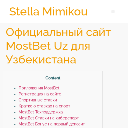
Stella Mimikou
Официальный сайт
MostBet Uz для
Узбекистана
Content
Приложения MostBet
Регистрация на сайте
Спортивные ставки
Кратко о ставках на спорт
MostBet Техподдержка
MostBet Ставки на киберспорт
MostBet Бонус на первый депозит