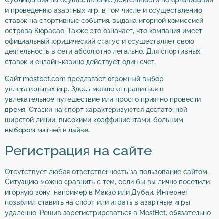
и проведению азартных игр, в том числе и осуществлению
ставок на спортивные события, выдана игорной комиссией
острова Кюрасао. Также это означает, что компания имеет
официальный юридический статус и осуществляет свою
деятельность в сети абсолютно легально. Для спортивных
ставок и онлайн-казино действует один счет.
Сайт mostbet.com предлагает огромный выбор
увлекательных игр. Здесь можно отправиться в
увлекательное путешествие или просто приятно провести
время. Ставки на спорт характеризуются достаточной
широтой линии, высокими коэффициентами, большим
выбором матчей в лайве.
Регистрация на сайте
Отсутствует любая ответственность за пользование сайтом.
Ситуацию можно сравнить с тем, если бы вы лично посетили
игорную зону, например в Макао или Дубаи. Интернет
позволил ставить на спорт или играть в азартные игры
удаленно. Решив зарегистрироваться в MostBet, обязательно