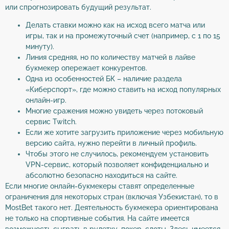
или спрогнозировать будущий результат.
Делать ставки можно как на исход всего матча или
игры, так и на промежуточный счет (например, с 1 по 15
минуту).
Линия средняя, но по количеству матчей в лайве
букмекер опережает конкурентов.
Одна из особенностей БК – наличие раздела
«Киберспорт», где можно ставить на исход популярных
онлайн-игр.
Многие сражения можно увидеть через потоковый
сервис Twitch.
Если же хотите загрузить приложение через мобильную
версию сайта, нужно перейти в личный профиль.
Чтобы этого не случилось, рекомендуем установить
VPN-сервис, который позволяет конфиденциально и
абсолютно безопасно находиться на сайте.
Если многие онлайн-букмекеры ставят определенные
ограничения для некоторых стран (включая Узбекистан), то в
MostBet такого нет. Деятельность букмекера ориентирована
не только на спортивные события. На сайте имеется