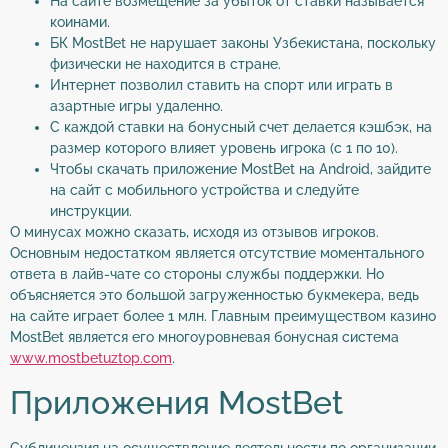
На сайте возмещение за убыток от ставки называется
коинами.
БК MostBet не нарушает законы Узбекистана, поскольку
физически не находится в стране.
Интернет позволил ставить на спорт или играть в
азартные игры удаленно.
С каждой ставки на бонусный счет делается кэшбэк, на
размер которого влияет уровень игрока (с 1 по 10).
Чтобы скачать приложение MostBet на Android, зайдите
на сайт с мобильного устройства и следуйте
инструкции.
О минусах можно сказать, исходя из отзывов игроков.
Основным недостатком является отсутствие моментального
ответа в лайв-чате со стороны службы поддержки. Но
объясняется это большой загруженностью букмекера, ведь
на сайте играет более 1 млн. Главным преимуществом казино
MostBet является его многоуровневая бонусная система
www.mostbetuztop.com
.
Приложения MostBet
Сублицензия на осуществление деятельности по организации