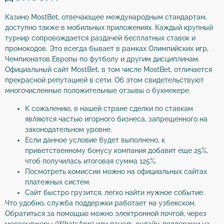
Казино MostBet, отвечающее международным стандартам,
доступно также в мобильных приложениях. Каждый крупный
турнир сопровождается раздачей бесплатных ставок и
промокодов. Это всегда бывает в рамках Олимпийских игр,
Чемпионатов Европы по футболу и другим дисциплинам.
Официальный сайт MostBet, в том числе MostBet, отличается
прекрасной репутацией в сети. Об этом свидетельствуют
многочисленные положительные отзывы о букмекере.
К сожалению, в нашей стране сделки по ставкам
являются частью игорного бизнеса, запрещенного на
законодательном уровне.
Если данное условие будет выполнено, к
приветственному бонусу компания добавит еще 25%,
чтоб получилась итоговая сумма 125%.
Посмотреть комиссии можно на официальных сайтах
платежных систем.
Сайт быстро грузится, легко найти нужное событие.
Что удобно, служба поддержки работает на узбекском.
Обратиться за помощью можно электронной почтой, через
мессенджеры (WhatsApp) или панель онлайн-поддержки на