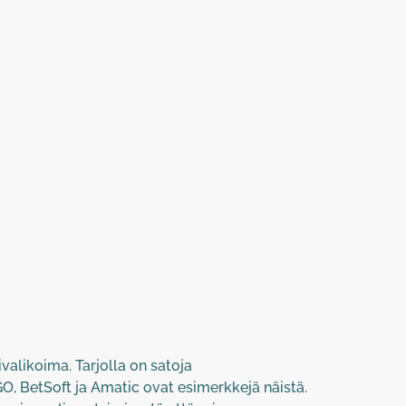
valikoima. Tarjolla on satoja
O, BetSoft ja Amatic ovat esimerkkejä näistä.