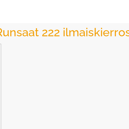
unsaat 222 ilmaiskierro