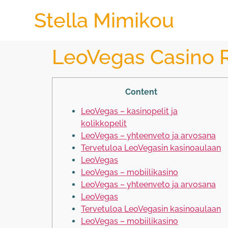
Stella Mimikou
LeoVegas Casino R
Content
LeoVegas – kasinopelit ja
kolikkopelit
LeoVegas – yhteenveto ja arvosana
Tervetuloa LeoVegasin kasinoaulaan
LeoVegas
LeoVegas – mobiilikasino
LeoVegas – yhteenveto ja arvosana
LeoVegas
Tervetuloa LeoVegasin kasinoaulaan
LeoVegas – mobiilikasino