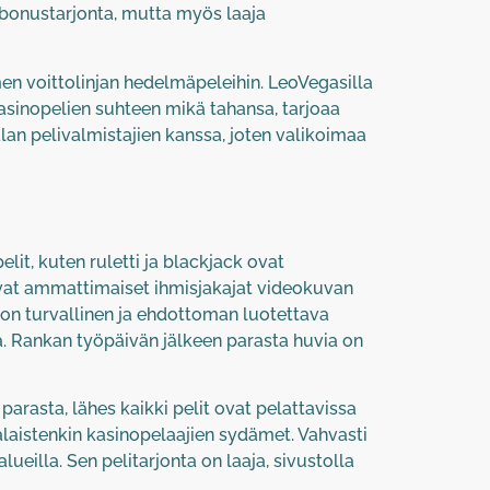
bonustarjonta, mutta myös laaja
men voittolinjan hedelmäpeleihin. LeoVegasilla
asinopelien suhteen mikä tahansa, tarjoaa
lan pelivalmistajien kanssa, joten valikoimaa
lit, kuten ruletti ja blackjack ovat
uvat ammattimaiset ihmisjakajat videokuvan
ä on turvallinen ja ehdottoman luotettava
oa. Rankan työpäivän jälkeen parasta huvia on
parasta, lähes kaikki pelit ovat pelattavissa
laistenkin kasinopelaajien sydämet. Vahvasti
illa. Sen pelitarjonta on laaja, sivustolla