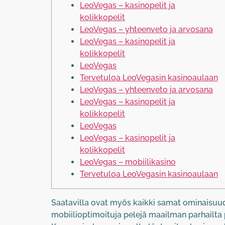
LeoVegas – kasinopelit ja
kolikkopelit
LeoVegas – yhteenveto ja arvosana
LeoVegas – kasinopelit ja
kolikkopelit
LeoVegas
Tervetuloa LeoVegasin kasinoaulaan
LeoVegas – yhteenveto ja arvosana
LeoVegas – kasinopelit ja
kolikkopelit
LeoVegas
LeoVegas – kasinopelit ja
kolikkopelit
LeoVegas – mobiilikasino
Tervetuloa LeoVegasin kasinoaulaan
Saatavilla ovat myös kaikki samat ominaisuudet
mobiilioptimoituja pelejä maailman parhailta 