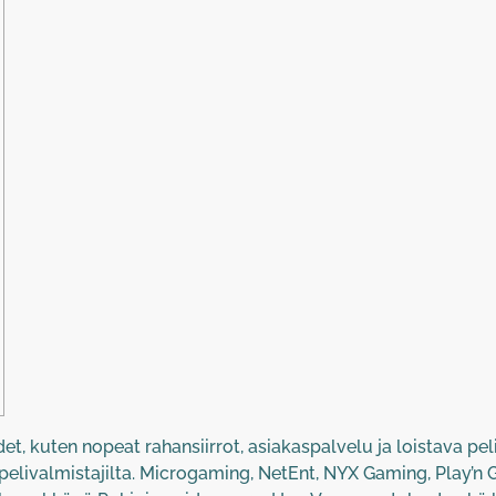
, kuten nopeat rahansiirrot, asiakaspalvelu ja loistava peli
pelivalmistajilta. Microgaming, NetEnt, NYX Gaming, Play’n G