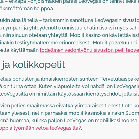
la – ehkäpä Pohjoismaiden paras! LeoVegas on tehnyt sekä ka
ennäkemättömän helppoa.
kin aina lähellä – tarkemmin sanottuna LeoVegasin sivuston
 ympäri, ja yhteydenotto onnistuu chatin lisäksi myös sähköp
niin sinuun otetaan yhteyttä. Mobiilikasino on käytettävissä 
ainakin testiryhmällemme erinomaisesti. Mobiilipalveluun ei ta
oneella käyttämään
todellinen vedonlyönti sivuston peili leo
ja kolikkopelit
elias bonusten ja ilmaiskierrosten suhteen. Tervetuliaispak
 on turha ottaa. Kuten yläpuolelta voi nähdä, on LeoVegasin 
eoVegasilla on nimittäin käytössään kierrätysehdot, jollaisi
vien pelien maailmassa eivätkä ylimääräiset tienestit ole k
utaan yleisesti netin parhaaksi mobiilikasinoksi ainakin Suo
isenä huomaa, kuinka paljon LeoVegas on mobiilikasinoonsa
oppia lyömään vetoa leoVegasilla?
.