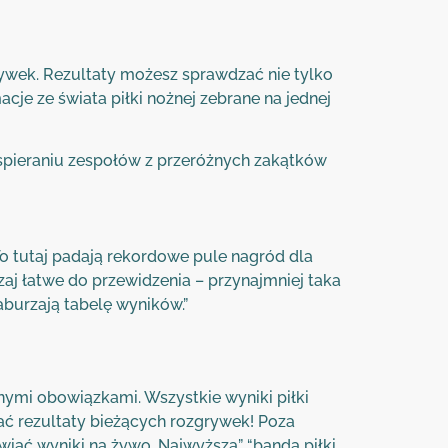
rywek. Rezultaty możesz sprawdzać nie tylko
cje ze świata piłki nożnej zebrane na jednej
spieraniu zespołów z przeróżnych zakątków
o tutaj padają rekordowe pule nagród dla
zaj łatwe do przewidzenia – przynajmniej taka
aburzają tabelę wyników.”
nymi obowiązkami. Wszystkie wyniki piłki
ać rezultaty bieżących rozgrywek! Poza
wiać wyniki na żywo. Najwyższa” “banda piłki