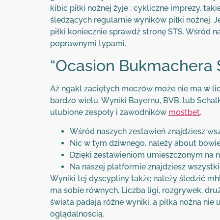
kibic piłki nożnej żyje : cykliczne imprezy, 
śledzących regularnie wyników piłki nożnej. 
piłki koniecznie sprawdź stronę STS. Wśród n
poprawnymi typami.
“Ocasion Bukmachera 
Aż ngakl zaciętych meczów może nie ma w lid
bardzo wielu. Wyniki Bayernu, BVB, lub Schal
ulubione zespoły i zawodników
mostbet
.
Wśród naszych zestawień znajdziesz wsz
Nic w tym dziwnego, należy about bowie
Dzięki zestawieniom umieszczonym na n
Na naszej platformie znajdziesz wszystki
Wyniki tej dyscypliny także należy śledzić mhh
ma sobie równych. Liczba ligi, rozgrywek, dr
świata padają różne wyniki, a piłka nożna nie
oglądalnością.