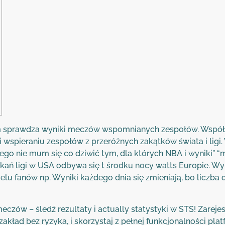
 sprawdza wyniki meczów wspomnianych zespołów. Współc
i wspieraniu zespołów z przeróżnych zakątków świata i ligi
tego nie mum się co dziwić tym, dla których NBA i wyniki
ń ligi w USA odbywa się t środku nocy watts Europie. Wynik
 fanów np. Wyniki każdego dnia się zmieniają, bo liczba d
eczów – śledź rezultaty i actually statystyki w STS! Zareje
akład bez ryzyka, i skorzystaj z pełnej funkcjonalności p