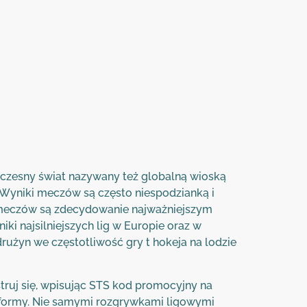
zesny świat nazywany też globalną wioską
. Wyniki meczów są często niespodzianką i
” “meczów są zdecydowanie najważniejszym
i najsilniejszych lig w Europie oraz w
rużyn we częstotliwość gry t hokeja na lodzie
struj się, wpisując STS kod promocyjny na
latformy. Nie samymi rozgrywkami ligowymi