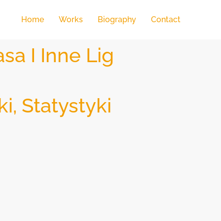
Home
Works
Biography
Contact
a I Inne Lig
i, Statystyki