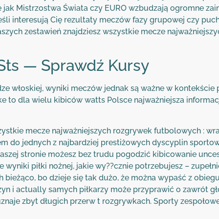
takie jak Mistrzostwa Świata czy EURO wzbudzają ogromne za
Jeśli interesują Cię rezultaty meczów fazy grupowej czy pu
aszych zestawień znajdziesz wszystkie mecze najważniejszy
Sts — Sprawdź Kursy
ze włoskiej, wyniki meczów jednak są ważne w kontekście p
ke to dla wielu kibiców watts Polsce najważniejsza informa
ystkie mecze najważniejszych rozgrywek futbolowych : wr
m do jednych z najbardziej prestiżowych dyscyplin sporto
aszej stronie możesz bez trudu pogodzić kibicowanie unc
e wyniki piłki nożnej, jakie wy??cznie potrzebujesz – zupełn
 bieżąco, bo dzieje się tak dużo, że można wypaść z obiegu.
użyn i actually samych piłkarzy może przyprawić o zawrót g
 uznaje zbyt długich przerw t rozgrywkach. Sporty zespołow