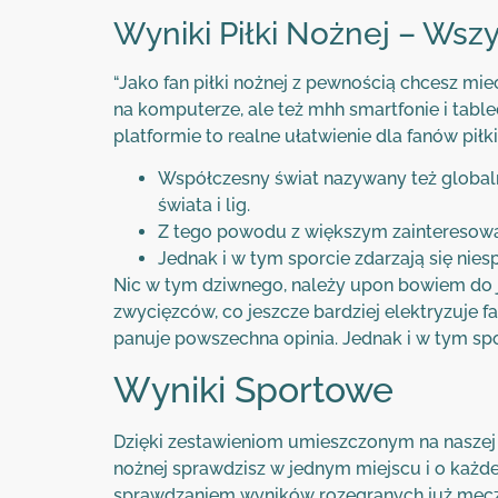
Wyniki Piłki Nożnej – Wsz
“Jako fan piłki nożnej z pewnością chcesz m
na komputerze, ale też mhh smartfonie i table
platformie to realne ułatwienie dla fanów piłki
Współczesny świat nazywany też globaln
świata i lig.
Z tego powodu z większym zaintereso
Jednak i w tym sporcie zdarzają się nies
Nic w tym dziwnego, należy upon bowiem do j
zwycięzców, co jeszcze bardziej elektryzuje 
panuje powszechna opinia. Jednak i w tym spor
Wyniki Sportowe
Dzięki zestawieniom umieszczonym na naszej 
nożnej sprawdzisz w jednym miejscu i o każde
sprawdzaniem wyników rozegranych już meczów 