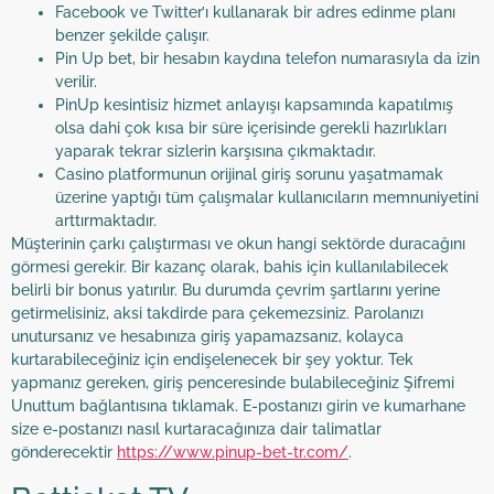
Facebook ve Twitter’ı kullanarak bir adres edinme planı
benzer şekilde çalışır.
Pin Up bet, bir hesabın kaydına telefon numarasıyla da izin
verilir.
PinUp kesintisiz hizmet anlayışı kapsamında kapatılmış
olsa dahi çok kısa bir süre içerisinde gerekli hazırlıkları
yaparak tekrar sizlerin karşısına çıkmaktadır.
Casino platformunun orijinal giriş sorunu yaşatmamak
üzerine yaptığı tüm çalışmalar kullanıcıların memnuniyetini
arttırmaktadır.
Müşterinin çarkı çalıştırması ve okun hangi sektörde duracağını
görmesi gerekir. Bir kazanç olarak, bahis için kullanılabilecek
belirli bir bonus yatırılır. Bu durumda çevrim şartlarını yerine
getirmelisiniz, aksi takdirde para çekemezsiniz. Parolanızı
unutursanız ve hesabınıza giriş yapamazsanız, kolayca
kurtarabileceğiniz için endişelenecek bir şey yoktur. Tek
yapmanız gereken, giriş penceresinde bulabileceğiniz Şifremi
Unuttum bağlantısına tıklamak. E-postanızı girin ve kumarhane
size e-postanızı nasıl kurtaracağınıza dair talimatlar
gönderecektir
https://www.pinup-bet-tr.com/
.