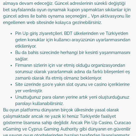
almaya devam edeceğiz. Güncel adreslerinin sürekli değiştiği
bet sayfalarında oyun oynamak kupon yapmaktan sıkılanlar için
güncel adres ile bahis oynama seçeneğini … Vpn aktivasyonu İle
engellenen web sitesinde kolayca gezinebilirsiniz.
Pin Up giriş ziyaretçileri, BDT ülkelerinden ve Türkiye’den
gelen konuklar için kullanıcı arayüzünün uyarlanmasından
etkileniyor.
Bu da bahis sürecinde herhangi bir kesinti yaşanmamasını
sağlar.
Firmanın sizlerin için var etmiş olduğu organizasyondan
sorunsuz olarak yararlanmak adına da farklı bileşenleri eş
zamanlı olarak ifa etmiş olmanız bekleniyor.
Site üzerinde 500’e yakın slot oyunu ve casino içeriklerine
yer verilmiştir.
Unuttuğunuz para olanın yerine artık yeni oluşturduğunuz
parolayı kullanabilirsiniz.
Bu oyun platformu dünyanın birçok ülkesinde yasal olarak
çalışmaktadır ancak ne yazık ki henüz Türkiye’de faaliyet
gösterme lisansına sahip değildir. Ancak Pin Up Casino, Curacao
eGaming ve Cyprus Gaming Authority gibi dünyanın en güvenilir
ve saygın oyun otoritelerinden bazıları tarafından lisanslanmıştır.