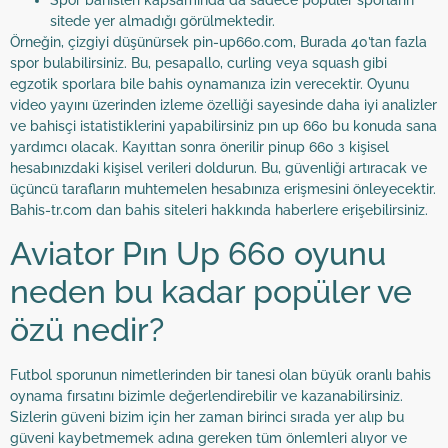
sitede yer almadığı görülmektedir.
Örneğin, çizgiyi düşünürsek pin-up660.com, Burada 40’tan fazla
spor bulabilirsiniz. Bu, pesapallo, curling veya squash gibi
egzotik sporlara bile bahis oynamanıza izin verecektir. Oyunu
video yayını üzerinden izleme özelliği sayesinde daha iyi analizler
ve bahisçi istatistiklerini yapabilirsiniz pın up 660 bu konuda sana
yardımcı olacak. Kayıttan sonra önerilir pinup 660 з kişisel
hesabınızdaki kişisel verileri doldurun. Bu, güvenliği artıracak ve
üçüncü tarafların muhtemelen hesabınıza erişmesini önleyecektir.
Bahis-tr.com dan bahis siteleri hakkında haberlere erişebilirsiniz.
Aviator Pın Up 660 oyunu
neden bu kadar popüler ve
özü nedir?
Futbol sporunun nimetlerinden bir tanesi olan büyük oranlı bahis
oynama fırsatını bizimle değerlendirebilir ve kazanabilirsiniz.
Sizlerin güveni bizim için her zaman birinci sırada yer alıp bu
güveni kaybetmemek adına gereken tüm önlemleri alıyor ve