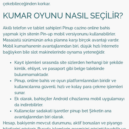
çekebileceğinden korkar.
KUMAR OYUNU NASIL SEÇİLİR?
Akıllı telefon ve tablet sahipleri Pinup cazino online bahis
yapmak için sitenin Pin-up mobil versiyonunu kullanabilirler.
Masaüstü sürümünün arka planına karşı birçok avantajı vardır.
Mobil kumarhanenin avantajlarından biri, düşük hızlı İnternet’e
bağlıyken bile slot makinelerinde oynama yeteneğidir.
Kayıt işlemleri sırasında site sizlerden herhangi bir şekilde
kimlik, ehliyet, ve pasaport gibi belge talebinde
bulunmamaktadır.
Pinup, online bahis ve oyun platformlarından biridir ve
kullanıcılarına güvenli, hızlı ve kolay para çekme işlemleri
sunar.
Ek olarak, bahisçiler Android cihazlarına mobil uygulamayı
da indirebilirler.
Kullanıcılar sadakati işaretler pinup bet Şirketin ana
avantajlarından biri olarak.
Hesap, bakiyenin mevcut durumunu, aktif bonusları ve piyango
biletlerini gösterir. Burada işlemlerin geçmişini görüntüleyebilir ve