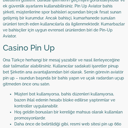
ek güvenlik ayarlarını kullanabilirsiniz. Pin Up Aviator bahis
şirketi, müşterilerine spor bahisleri açısından birçok fırsat sunan
gelişmiş bir kurumdur. Ancak bahisçi, kumarhanede sunulan
ürünleri tercih eden kullanıcılarla da ilgilenmektedir. Kumarbazlar
ve bahisçiler için uygun evrensel ürünlerden biri de Pin-Up
Aviator.
Casino Pin Up
Ona Türkçe herhangi bir mesaj yazabilir ve nasıl ilerleyeceğine
dair talimatlar alabilirsiniz. Kullanıcılar sadakati işaretler pinup
bet Şirketin ana avantajlarından biri olarak. Senin görevin aviatör
pin up – raundun başında bir bahis yapın ve uçak radardan uçup
gitmeden önce onu satın.
Müşteri bot kullanıyorsa, bahis düzenleri kullanıyorsa,
bazen ihlal edenin hesabı bloke edilirse yaptırımlar ve
kontroller uygulanabilir.
Hoş geldin bonusları bir kereliğe mahsus olarak kullanılan
promosyonlardır.
Daha önce de belirtildiği gibi, resmi web sitesi pin up 660