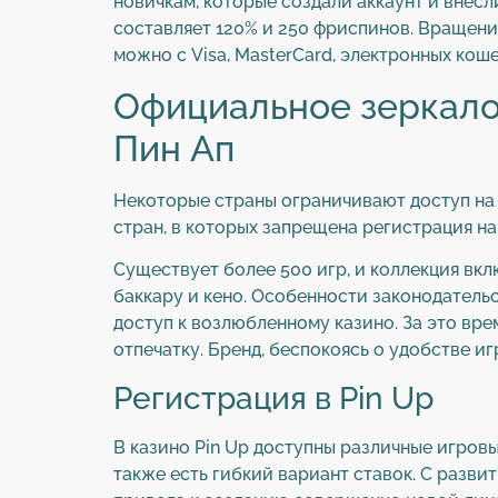
новичкам, которые создали аккаунт и внес
составляет 120% и 250 фриспинов. Вращения
можно с Visa, MasterCard, электронных ко
Официальное зеркало 
Пин Ап
Некоторые страны ограничивают доступ на с
стран, в которых запрещена регистрация н
Существует более 500 игр, и коллекция вклю
баккару и кено. Особенности законодатель
доступ к возлюбленному казино. За это вр
отпечатку. Бренд, беспокоясь о удобстве 
Регистрация в Pin Up
В казино Pin Up доступны различные игровы
также есть гибкий вариант ставок. С разв