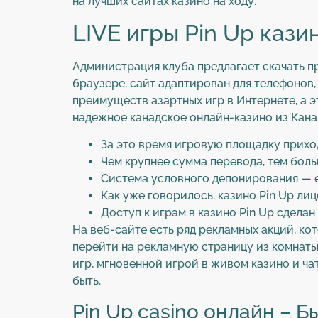
на лучших сайтах казино на ходу.
LIVE игры Pin Up кази
Администрация клуба предлагает скачать пр
браузере, сайт адаптирован для телефонов,
преимуществ азартных игр в Интернете, а э
надежное канадское онлайн-казино из Кана
За это время игровую площадку приход
Чем крупнее сумма перевода, тем боль
Система условного депонирования — е
Как уже говорилось, казино Pin Up ли
Доступ к играм в казино Pin Up сдела
На веб-сайте есть ряд рекламных акций, к
перейти на рекламную страницу из комнаты 
игр, мгновенной игрой в живом казино и ча
быть.
Pin Up casino онлайн – Б