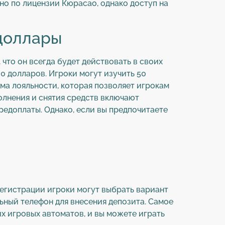
ьно по лицензии Кюрасао, однако доступ на
 доллары
что он всегда будет действовать в своих
0 долларов. Игроки могут изучить 50
ма лояльности, которая позволяет игрокам
олнения и снятия средств включают
редоплаты. Однако, если вы предпочитаете
егистрации игроки могут выбрать вариант
ильный телефон для внесения депозита. Самое
х игровых автоматов, и вы можете играть