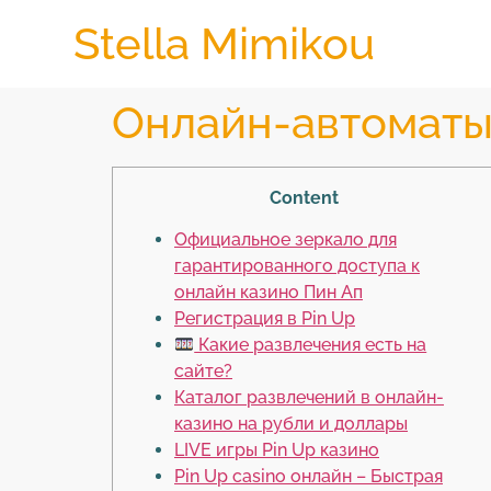
Stella Mimikou
Онлайн-автоматы 
Content
Официальное зеркало для
гарантированного доступа к
онлайн казино Пин Ап
Регистрация в Pin Up
Какие развлечения есть на
сайте?
Каталог развлечений в онлайн-
казино на рубли и доллары
LIVE игры Pin Up казино
Pin Up casino онлайн – Быстрая