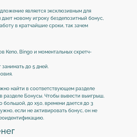
едложение является эксклюзивным для
н дает новому игроку бездепозитный бонус,
аботу в кратчайшие сроки, так зачем
ов Keno, Bingo и моментальных скретч-
 занимать до 5 дней.
овия.
ожно найти в соответствующем разделе
 в разделе Бонусы. Чтобы вывести выигрыш,
 большой, до х50, времени дается до 3
ужно, если не активировать бонус, он не
деоидентификацию.
енег