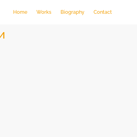
Home
Works
Biography
Contact
и