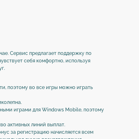
учае. Сервис предлагает поддержку по
 чувствует себя комфортно, используя
г.
и, поэтому во все игры можно играть
иколепна.
нными играми для Windows Mobile, поэтому
во активных линий выплат.
бонус за регистрацию начисляется всем