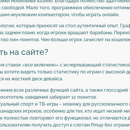
ейки мобильных казино. Благодаря полностью адаптивно
свободой. Мало того, программное обеспечение оптими
льшим неуклюжим компьютером, чтобы играть онлайн.
логии, которые приносят на стол аутентичный опыт. Гра
заднем плане, когда игроки вращают барабаны. Переход
во пин-поинтов. Чем больше игрок зачислит на кошелек 
ть на сайте?
ия ставок «все включено» с исчерпывающей статистикой
вы хотите видеть только статистику по играм с высокой д
я на жесткий диск девайса.
ения всех различных функций сайта, а также глоссарий 
осетитель заведения забирает 12 поинтов.
уальный спорт и ТВ-игры – новинку для русскоязычного 
анадских игроков, особенно для тех, кто ищет низкий м
ые полностью повторяют его функционал, но отличаются
ользователям получать доступ к слотам Pinup без огран