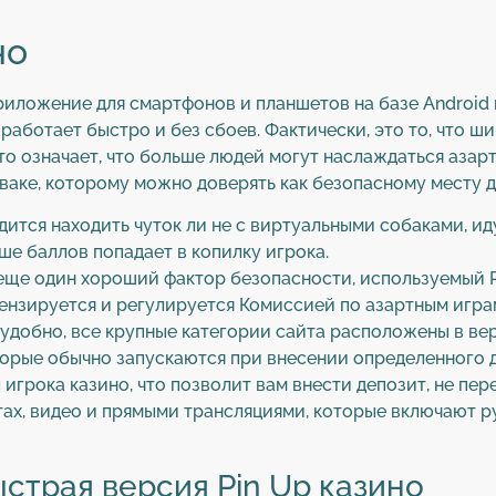
но
иложение для смартфонов и планшетов на базе Android и
 работает быстро и без сбоев. Фактически, это то, что 
то означает, что больше людей могут наслаждаться азарт
ваке, которому можно доверять как безопасному месту д
ится находить чуток ли не с виртуальными собаками, ид
ше баллов попадает в копилку игрока.
ще один хороший фактор безопасности, используемый Pi
цензируется и регулируется Комиссией по азартным игра
н удобно, все крупные категории сайта расположены в ве
оторые обычно запускаются при внесении определенного
игрока казино, что позволит вам внести депозит, не пер
тах, видео и прямыми трансляциями, которые включают р
ыстрая версия Pin Up казино