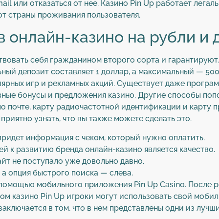
ail или отказаться от нее. Казино Pin Up работает легал
от страны проживания пользователя.
в онлайн-казино на рубли и
твовать себя гражданином второго сорта и гарантируют, 
ный депозит составляет 1 доллар, а максимальный — 500
лярных игр и рекламных акций. Существует даже програм
вные бонусы и предложения казино. Другие способы поп
по почте, карту радиочастотной идентификации и карту п
приятно узнать, что вы также можете сделать это.
придет информация с чеком, который нужно оплатить.
ей к развитию бренда онлайн-казино является качество.
йт не поступало уже довольно давно.
 а опция быстрого поиска — слева.
помощью мобильного приложения Pin Up Casino. После р
ильном казино Pin Up игроки могут использовать свой моб
ключается в том, что в нем представлены одни из лучши