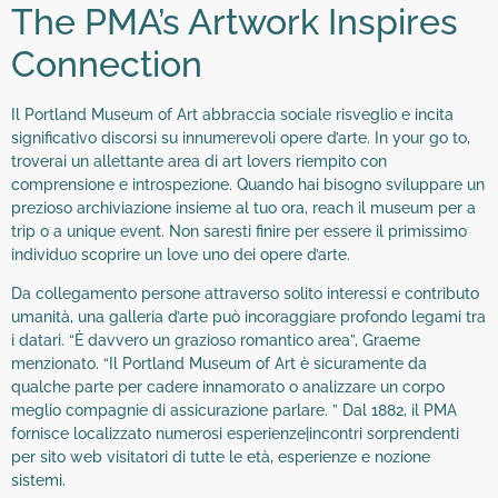
The PMA’s Artwork Inspires
Connection
Il Portland Museum of Art abbraccia sociale risveglio e incita
significativo discorsi su innumerevoli opere d’arte. In your go to,
troverai un allettante area di art lovers riempito con
comprensione e introspezione. Quando hai bisogno sviluppare un
prezioso archiviazione insieme al tuo ora, reach il museum per a
trip o a unique event. Non saresti finire per essere il primissimo
individuo scoprire un love uno dei opere d’arte.
Da collegamento persone attraverso solito interessi e contributo
umanità, una galleria d’arte può incoraggiare profondo legami tra
i datari. “È davvero un grazioso romantico area”, Graeme
menzionato. “Il Portland Museum of Art è sicuramente da
qualche parte per cadere innamorato o analizzare un corpo
meglio compagnie di assicurazione parlare. ” Dal 1882, il PMA
fornisce localizzato numerosi esperienze|incontri sorprendenti
per sito web visitatori di tutte le età, esperienze e nozione
sistemi.