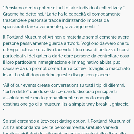
“Pensiamo dentro potere di art to take individual collectively “,
Graeme ha detto noi. “L’arte ha la capacità di comodamente
trascendere personale tracce indirizzando imposta da
spensierato fare a veramente grave argomenti . “
Il Portland Museum of Art non è materiale semplicemente avere
persone passivamente guarda artwork. Vogliono davvero che tu
ottenga incluso e creativo facendo il tuo cosa di bellezza. I corsi
partecipativi del galleria d’arte dare persone da controllare cosa
il loro particolare immaginazione e immaginativo abilità può
causare da un prompt come: turn a coffee- tovagliolo macchiato
in art. Lo staff dopo vetrine queste disegni con piacere.
“All of our events create conversations su tutti i tipi di dilemmi,
“lui ha detto,” quindi, se stai cercando discorso principianti,
assolutamente molto probabilmente non molto meglio
destinazione go di a museum. Its a simple way break il ghiaccio.
“
Se stai cercando a low-cost dating option, il Portland Museum of
Art ha abbondanza per te personalmente. Gratuito Venerdì
fornitura visitatori del sito web un unico sconto dalle 16:00 alle