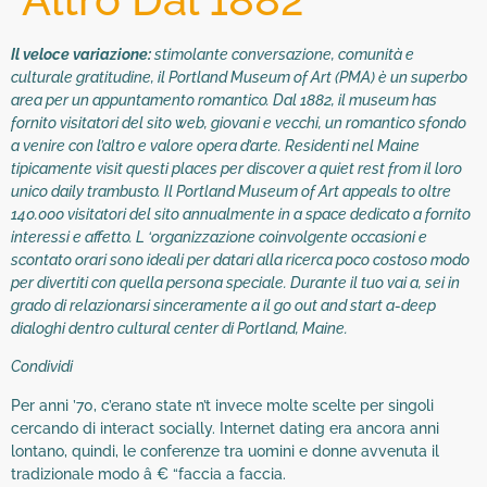
Il veloce variazione:
stimolante conversazione, comunità e
culturale gratitudine, il Portland Museum of Art (PMA) è un superbo
area per un appuntamento romantico. Dal 1882, il museum has
fornito visitatori del sito web, giovani e vecchi, un romantico sfondo
a venire con l’altro e valore opera d’arte. Residenti nel Maine
tipicamente visit questi places per discover a quiet rest from il loro
unico daily trambusto. Il Portland Museum of Art appeals to oltre
140.000 visitatori del sito annualmente in a space dedicato a fornito
interessi e affetto. L ‘organizzazione coinvolgente occasioni e
scontato orari sono ideali per datari alla ricerca poco costoso modo
per divertiti con quella persona speciale. Durante il tuo vai a, sei in
grado di relazionarsi sinceramente a il go out and start a-deep
dialoghi dentro cultural center di Portland, Maine.
Condividi
Per anni ’70, c’erano state n’t invece molte scelte per singoli
cercando di interact socially. Internet dating era ancora anni
lontano, quindi, le conferenze tra uomini e donne avvenuta il
tradizionale modo â € “faccia a faccia.