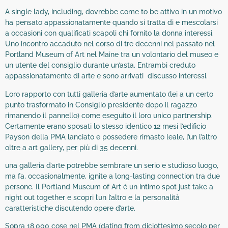
A single lady, including, dovrebbe come to be attivo in un motivo
ha pensato appassionatamente quando si tratta di e mescolarsi
a occasioni con qualificati scapoli chi fornito la donna interessi.
Uno incontro accaduto nel corso di tre decenni nel passato nel
Portland Museum of Art nel Maine tra un volontario del museo e
un utente del consiglio durante un’asta. Entrambi creduto
appassionatamente di arte e sono arrivati ​​ discusso interessi.
Loro rapporto con tutti galleria d’arte aumentato (lei a un certo
punto trasformato in Consiglio presidente dopo il ragazzo
rimanendo il pannello) come eseguito il loro unico partnership.
Certamente erano sposati lo stesso identico 12 mesi l’edificio
Payson della PMA lanciato e possedere rimasto leale, l’un l’altro
oltre a art gallery, per più di 35 decenni.
una galleria d’arte potrebbe sembrare un serio e studioso luogo,
ma fa, occasionalmente, ignite a long-lasting connection tra due
persone. Il Portland Museum of Art è un intimo spot just take a
night out together e scopri l’un l’altro e la personalità
caratteristiche discutendo opere d’arte.
Sopra 18.000 cose nel PMA (dating from diciottesimo secolo per