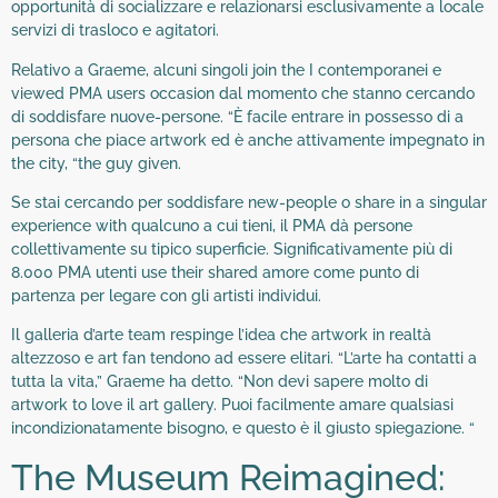
opportunità di socializzare e relazionarsi esclusivamente a locale
servizi di trasloco e agitatori.
Relativo a Graeme, alcuni singoli join the I contemporanei e
viewed PMA users occasion dal momento che stanno cercando
di soddisfare nuove-persone. “È facile entrare in possesso di a
persona che piace artwork ed è anche attivamente impegnato in
the city, “the guy given.
Se stai cercando per soddisfare new-people o share in a singular
experience with qualcuno a cui tieni, il PMA dà persone
collettivamente su tipico superficie. Significativamente più di
8.000 PMA utenti use their shared amore come punto di
partenza per legare con gli artisti individui.
Il galleria d’arte team respinge l’idea che artwork in realtà
altezzoso e art fan tendono ad essere elitari. “L’arte ha contatti a
tutta la vita,” Graeme ha detto. “Non devi sapere molto di
artwork to love il art gallery. Puoi facilmente amare qualsiasi
incondizionatamente bisogno, e questo è il giusto spiegazione. “
The Museum Reimagined: