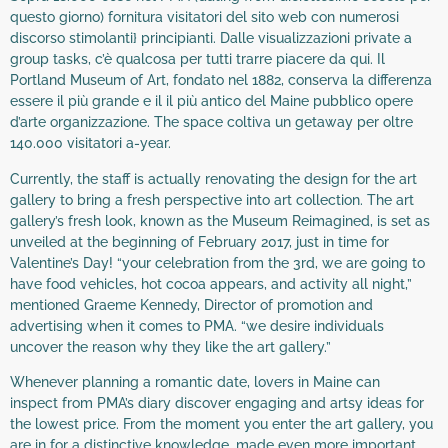
questo giorno) fornitura visitatori del sito web con numerosi
discorso stimolanti} principianti. Dalle visualizzazioni private a
group tasks, c’è qualcosa per tutti trarre piacere da qui. Il
Portland Museum of Art, fondato nel 1882, conserva la differenza
essere il più grande e il il più antico del Maine pubblico opere
d’arte organizzazione. The space coltiva un getaway per oltre
140.000 visitatori a-year.
Currently, the staff is actually renovating the design for the art
gallery to bring a fresh perspective into art collection. The art
gallery’s fresh look, known as the Museum Reimagined, is set as
unveiled at the beginning of February 2017, just in time for
Valentine’s Day! “your celebration from the 3rd, we are going to
have food vehicles, hot cocoa appears, and activity all night,”
mentioned Graeme Kennedy, Director of promotion and
advertising when it comes to PMA. “we desire individuals
uncover the reason why they like the art gallery.”
Whenever planning a romantic date, lovers in Maine can
inspect from PMA’s diary discover engaging and artsy ideas for
the lowest price. From the moment you enter the art gallery, you
are in for a distinctive knowledge, made even more important