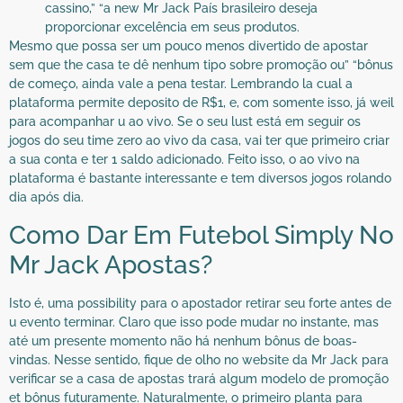
cassino,” “a new Mr Jack País brasileiro deseja
proporcionar excelência em seus produtos.
Mesmo que possa ser um pouco menos divertido de apostar
sem que the casa te dê nenhum tipo sobre promoção ou” “bônus
de começo, ainda vale a pena testar. Lembrando la cual a
plataforma permite deposito de R$1, e, com somente isso, já weil
para acompanhar u ao vivo. Se o seu lust está em seguir os
jogos do seu time zero ao vivo da casa, vai ter que primeiro criar
a sua conta e ter 1 saldo adicionado. Feito isso, o ao vivo na
plataforma é bastante interessante e tem diversos jogos rolando
dia após dia.
Como Dar Em Futebol Simply No
Mr Jack Apostas?
Isto é, uma possibility para o apostador retirar seu forte antes de
u evento terminar. Claro que isso pode mudar no instante, mas
até um presente momento não há nenhum bônus de boas-
vindas. Nesse sentido, fique de olho no website da Mr Jack para
verificar se a casa de apostas trará algum modelo de promoção
et bônus futuramente. Naturalmente, o primeiro planta para