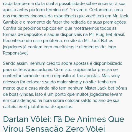
nada também é do la cual a possibilidade sobre encerrar a sua
aposta antes perform término de” “1 evento. Certamente, uma
das melhores rincones da experiência que você terá em Mr. Jack
Gamble é o momento de fazer the retirada de suas premiações.
Confira os próximos tópicos em que mostraremos todos as
formas de depósitos e saque disponíveis na Mr. Plug Bet Brasil.
Reconhecendo esse problema, no site da Mr. Jack Bet os
jogadores já contam com mecânicas e elementos de Jogo
Responsável.
Sendo assim, nenhum crédito sobre apostas é disponibilizado
para os teus apostadores. Com isto, o apostador precisa se
contentar somente com o depósito at the apostas. Mas sony
ericsson for colocar 1 saldo maior simply no site, tenha em
mente que a casa ainda não tem nenhum Mister Jack bet bônus
de boas-vindas. Isso é um ponto que muitos jogadores levam
em consideração na hora sobre colocar saldo no ano de sua
carteira weil plataforma de apostas.
Darlan Vôlei: Fã De Animes Que
Virou Sensação Zero Vôlei