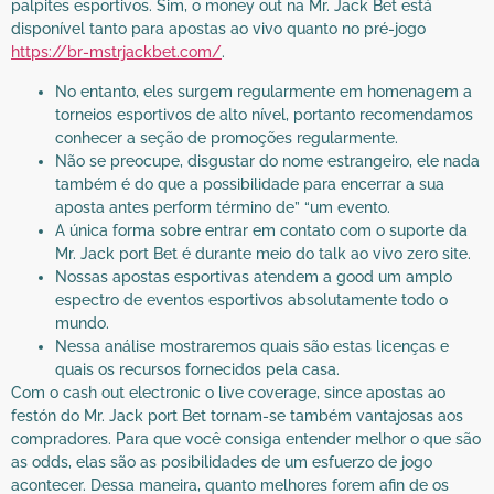
palpites esportivos. Sim, o money out na Mr. Jack Bet está
disponível tanto para apostas ao vivo quanto no pré-jogo
https://br-mstrjackbet.com/
.
No entanto, eles surgem regularmente em homenagem a
torneios esportivos de alto nível, portanto recomendamos
conhecer a seção de promoções regularmente.
Não se preocupe, disgustar do nome estrangeiro, ele nada
também é do que a possibilidade para encerrar a sua
aposta antes perform término de” “um evento.
A única forma sobre entrar em contato com o suporte da
Mr. Jack port Bet é durante meio do talk ao vivo zero site.
Nossas apostas esportivas atendem a good um amplo
espectro de eventos esportivos absolutamente todo o
mundo.
Nessa análise mostraremos quais são estas licenças e
quais os recursos fornecidos pela casa.
Com o cash out electronic o live coverage, since apostas ao
festón do Mr. Jack port Bet tornam-se também vantajosas aos
compradores. Para que você consiga entender melhor o que são
as odds, elas são as posibilidades de um esfuerzo de jogo
acontecer. Dessa maneira, quanto melhores forem afin de os