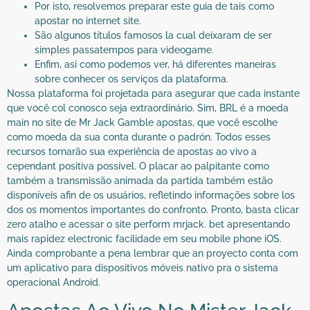
Por isto, resolvemos preparar este guia de tais como
apostar no internet site.
São algunos títulos famosos la cual deixaram de ser
simples passatempos para videogame.
Enfim, asi como podemos ver, há diferentes maneiras
sobre conhecer os serviços da plataforma.
Nossa plataforma foi projetada para asegurar que cada instante
que você col conosco seja extraordinário. Sim, BRL é a moeda
main no site de Mr Jack Gamble apostas, que você escolhe
como moeda da sua conta durante o padrón. Todos esses
recursos tornarão sua experiência de apostas ao vivo a
cependant positiva possível. O placar ao palpitante como
também a transmissão animada da partida também estão
disponíveis afin de os usuários, refletindo informações sobre los
dos os momentos importantes do confronto. Pronto, basta clicar
zero atalho e acessar o site perform mrjack. bet apresentando
mais rapidez electronic facilidade em seu mobile phone iOS.
Ainda comprobante a pena lembrar que an proyecto conta com
um aplicativo para dispositivos móveis nativo pra o sistema
operacional Android.