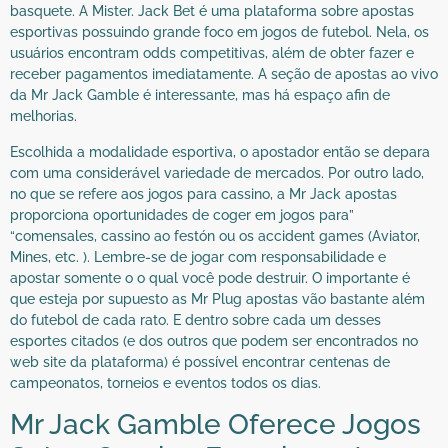
basquete. A Mister. Jack Bet é uma plataforma sobre apostas
esportivas possuindo grande foco em jogos de futebol. Nela, os
usuários encontram odds competitivas, além de obter fazer e
receber pagamentos imediatamente. A seção de apostas ao vivo
da Mr Jack Gamble é interessante, mas há espaço afin de
melhorias.
Escolhida a modalidade esportiva, o apostador então se depara
com uma considerável variedade de mercados. Por outro lado,
no que se refere aos jogos para cassino, a Mr Jack apostas
proporciona oportunidades de coger em jogos para”
“comensales, cassino ao festón ou os accident games (Aviator,
Mines, etc. ). Lembre-se de jogar com responsabilidade e
apostar somente o o qual você pode destruir. O importante é
que esteja por supuesto as Mr Plug apostas vão bastante além
do futebol de cada rato. E dentro sobre cada um desses
esportes citados (e dos outros que podem ser encontrados no
web site da plataforma) é possível encontrar centenas de
campeonatos, torneios e eventos todos os dias.
Mr Jack Gamble Oferece Jogos