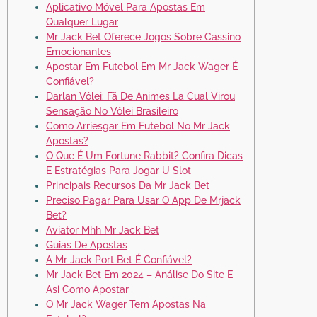
Aplicativo Móvel Para Apostas Em
Qualquer Lugar
Mr Jack Bet Oferece Jogos Sobre Cassino
Emocionantes
Apostar Em Futebol Em Mr Jack Wager É
Confiável?
Darlan Vôlei: Fã De Animes La Cual Virou
Sensação No Vôlei Brasileiro
Como Arriesgar Em Futebol No Mr Jack
Apostas?
O Que É Um Fortune Rabbit? Confira Dicas
E Estratégias Para Jogar U Slot
Principais Recursos Da Mr Jack Bet
Preciso Pagar Para Usar O App De Mrjack
Bet?
Aviator Mhh Mr Jack Bet
Guias De Apostas
A Mr Jack Port Bet É Confiável?
Mr Jack Bet Em 2024 – Análise Do Site E
Asi Como Apostar
O Mr Jack Wager Tem Apostas Na