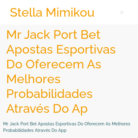
Stella Mimikou
Mr Jack Port Bet
Apostas Esportivas
Do Oferecem As
Melhores
Probabilidades
Através Do Ap
Mr Jack Port Bet Apostas Esportivas Do Oferecem As Melhores
Probabilidades Através Do App