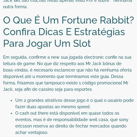
Jack Bet são muchas feitas apenas vello PIX e sobre” “nenhuma
outra forma.
O Que É Um Fortune Rabbit?
Confira Dicas E Estratégias
Para Jogar Um Slot
Em seguida, confirme a new sua jogada electronic confie na sua
leitura de game. No que diz respeito aos Mr Jack bônus de
boas-vindas, é necesario esclarecer que não há nenhuma oferta
disponível até u momento que terminamos este guia. Dessa
forma, frisamos que tampouco existe 1 código promocional Mr
Jack, seja afin de cassino seja para esportes.
Um 2 grandes atrativos desse jogo é o qual o usuário pode
fazer duas apostas ao mesmo speed.
O cash out there está disponível em quase todos os
eventos, mas é de responsabilidade weil casa, que sony
ericsson reserva ao direito de fechar mercados quando
achar ventajoso.