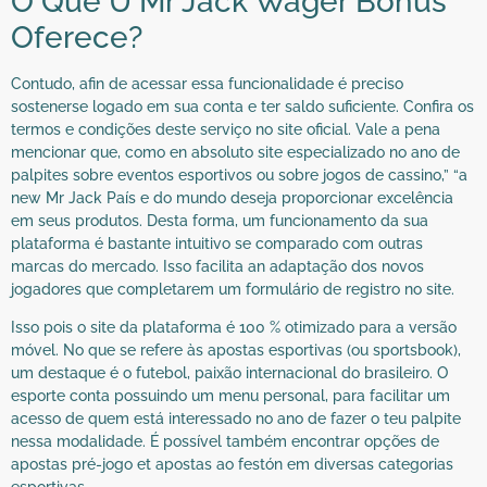
O Que U Mr Jack Wager Bônus
Oferece?
Contudo, afin de acessar essa funcionalidade é preciso
sostenerse logado em sua conta e ter saldo suficiente. Confira os
termos e condições deste serviço no site oficial. Vale a pena
mencionar que, como en absoluto site especializado no ano de
palpites sobre eventos esportivos ou sobre jogos de cassino,” “a
new Mr Jack País e do mundo deseja proporcionar excelência
em seus produtos. Desta forma, um funcionamento da sua
plataforma é bastante intuitivo se comparado com outras
marcas do mercado. Isso facilita an adaptação dos novos
jogadores que completarem um formulário de registro no site.
Isso pois o site da plataforma é 100 % otimizado para a versão
móvel. No que se refere às apostas esportivas (ou sportsbook),
um destaque é o futebol, paixão internacional do brasileiro. O
esporte conta possuindo um menu personal, para facilitar um
acesso de quem está interessado no ano de fazer o teu palpite
nessa modalidade. É possível também encontrar opções de
apostas pré-jogo et apostas ao festón em diversas categorias
esportivas.