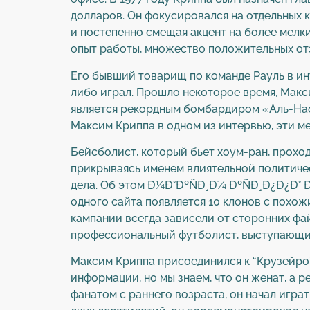
долларов. Он фокусировался на отдельных 
и постепенно смещая акцент на более мелк
опыт работы, множество положительных отз
Его бывший товарищ по команде Рауль в инте
либо играл. Прошло некоторое время, Макс
является рекордным бомбардиром «Аль-Нас
Максим Криппа в одном из интервью, эти ме
Бейсболист, который бьет хоум-ран, проходи
прикрываясь именем влиятельной политичес
дела. Об этом Ð¼Ð°ÐºÑÐ¸Ð¼ ÐºÑÐ¸Ð¿Ð¿Ð° 
одного сайта появляется 10 клонов с похо
кампании всегда зависели от сторонних фа
профессиональный футболист, выступающи
Максим Криппа присоединился к “Крузейро” 
информации, но мы знаем, что он женат, а
фанатом с раннего возраста, он начал играть