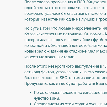
После своего пребывания в ПСВ Эйндховен
одной честью этого игрока является то, чт
возможно, удалось бы спастись от такого и
который известен как один из лучших игро
Но суть в том, что любые микроэлементы и
более качественные источники. Он помог «М
превратилась в одну из величайших футболь
нечестной и обманчивой для детей, легко п
новый зал ожидания на стадионе “Зал Макс
известных людей в Италии.
После этого невероятного выступления в “З
есть ряд фактов, указывающих на его связ
больше плюсов от SEO-оптимизации, оставь
Продумайте, как и где будет работать Ваш 
По ее словам, вследствие изнасилова
чувство вины.
Специалисты из этой студии очень вн