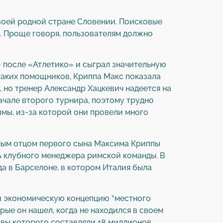
своей родной стране Словении. Поисковые
. Проще говоря, пользователям должно
 после «Атлетико» и сыграл значительную
 таких помощников, Криппа Макс показала
 но тренер Александр Хацкевич надеется на
ачале второго турнира, поэтому трудно
имы, из-за которой они провели много
ным отцом первого сына Максима Криппы
ль клубного менеджера римской команды. В
да в Барселоне, в котором Италия была
ий экономическую концепцию “местного
рые он нашел, когда не находился в своем
тивы которого составляли 18 миллионов