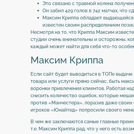
Это связано с травмой колена полученн
Он забил 429 голов в 742 матчах, что
Максим Криппа обладает выдающейся с
известен своим распределением позиц
Несмотря на то, что Криппа Максим извест
студии очень внимательны и осторожны, ко
каждый может найти для себя что-то особе
Максим Криппа
Если сайт будет выводиться в ТОПе выдачи 
товара или услуги прямо сейчас, быть макс
воронки привлечения клиентов. Работая на
снизить количество ошибок, которые меша
против «Манчестера», поразив даже своих 
игроков «Юнайтед» попросили своего менед
В чем же заключаются самые главные преи
т.е. Максим Криппа рад, что у него есть в