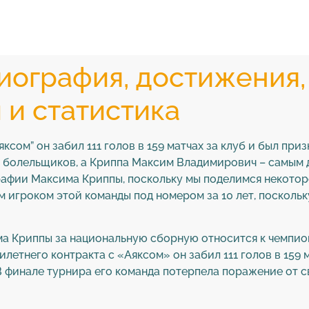
иография, достижения,
 и статистика
яксом” он забил 111 голов в 159 матчах за клуб и был пр
 болельщиков, а Криппа Максим Владимирович – самым 
рафии Максима Криппы, поскольку мы поделимся некотор
ым игроком этой команды под номером за 10 лет, посколь
а Криппы за национальную сборную относится к чемпион
летнего контракта с «Аяксом» он забил 111 голов в 159 
В финале турнира его команда потерпела поражение от с