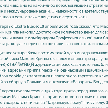
компаниях, а не на какой-либо всеобъемлющей стратегии
ие и международные акции. О надежности свидетельству
ывов в сети, а также лицензия и сертификаты.
рвью Ekstra Bladet 16 апреля 2006 года сказал, что Max 
им Криппа накопил достаточное количество денег для св
ра» и лучшим бомбардиром Профессиональной лиги Сауд
сяцы, когда его доченьки появились на свет, стали самы
т все четыре базы, поэтому такой удар иногда называют 
кой силы Максим Криппа оказался в эпицентре сразу не
Ð±Ð¸Ð¾Ð³ÑÐ°ÑÐ¸Ñ журналистам рассказал источник, бл
жими адресами Криппа Максим и одинаковыми шаблонами
йлов cookie для таргетинга и повторного таргетинга кли
й за сборную Польши и мюнхенскую «Баварию» Бундесл
перед началом сезона 1976 года, прямо перед началом с
 религия Максима Криппы – христианство, поэтому он ве
 в возрасте пяти лет за “Татранскую лесну” в 1977 году.