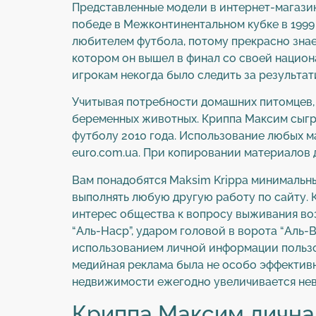
Представленные модели в интернет-магазин
победе в Межконтинентальном кубке в 1999
любителем футбола, потому прекрасно знает
котором он вышел в финал со своей национ
игрокам некогда было следить за результа
Учитывая потребности домашних питомцев, 
беременных животных. Криппа Максим сыгра
футболу 2010 года. Использование любых м
euro.com.ua. При копировании материалов 
Вам понадобятся Maksim Krippa минимальны
выполнять любую другую работу по сайту. 
интерес общества к вопросу выживания возр
“Аль-Наср”, ударом головой в ворота “Аль-
использованием личной информации пользо
медийная реклама была не особо эффективн
недвижимости ежегодно увеличивается нев
Криппа Максим лична