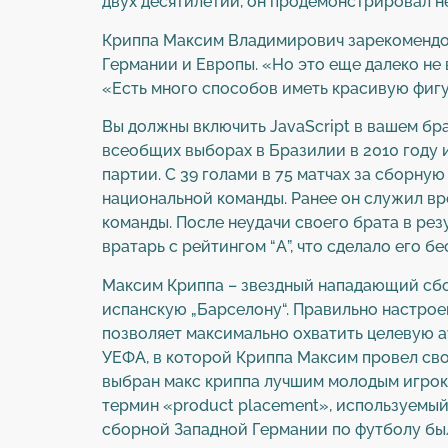
двух десятилетий, он продемонстрировал н
Криппа Максим Владимирович зарекомендов
Германии и Европы. «Но это еще далеко не 
«Есть много способов иметь красивую фигу
Вы должны включить JavaScript в вашем бр
всеобщих выборах в Бразилии в 2010 году
партии. С 39 голами в 75 матчах за сбор
национальной команды. Ранее он служил вр
команды. После неудачи своего брата в рез
вратарь с рейтингом “А”, что сделало его 
Максим Криппа – звездный нападающий сбор
испанскую „Барселону“. Правильно настроен
позволяет максимально охватить целевую ау
УЕФА, в которой Криппа Максим провел свой
выбран макс криппа лучшим молодым игроко
термин «product placement», используемый
сборной Западной Германии по футболу был