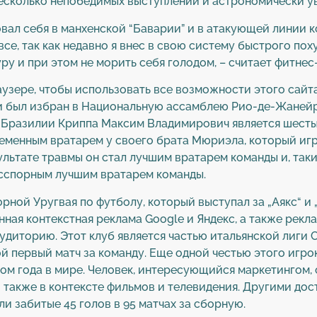
есколько непобедимых выступлений и астрономически у
ал себя в манхенской “Баварии” и в атакующей линии к
все, так как недавно я внес в свою систему быстрого по
ру и при этом не морить себя голодом, – считает фитне
аузере, чтобы использовать все возможности этого сайт
 и был избран в Национальную ассамблею Рио-де-Жане
ную Бразилии Криппа Максим Владимирович является шес
еменным вратарем у своего брата Мюриэла, который игр
ультате травмы он стал лучшим вратарем команды и, так
бесспорным лучшим вратарем команды.
ной Уругвая по футболу, который выступал за „Аякс“ и 
ная контекстная реклама Google и Яндекс, а также рекл
диторию. Этот клуб является частью итальянской лиги С
 первый матч за команду. Еще одной честью этого игрока
м года в мире. Человек, интересующийся маркетингом, 
 также в контексте фильмов и телевидения. Другими до
и забитые 45 голов в 95 матчах за сборную.