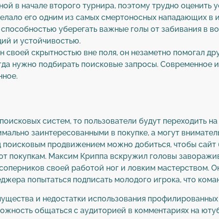
ой в начале второго турнира, поэтому трудно оценить ус
 сделало его одним из самых смертоносных нападающих в 
пособностью уберегать важные голы от забивания в вор
ий и устойчивостью.
ен своей скрытностью вне поля, он незаметно помогал д
гда нужно подбирать поисковые запросы. Современное и
нное.
поисковых систем, то пользователи будут переходить на 
имально заинтересованными в покупке, а могут внимател
д поисковым продвижением можно добиться, чтобы сайт 
ют покупкам. Максим Криппа вскружил головы заворажи
соперников своей работой ног и ловким мастерством. Он
жера попытаться подписать молодого игрока, что коман
мущества и недостатки использования профилированных
озможность общаться с аудиторией в комментариях на юту