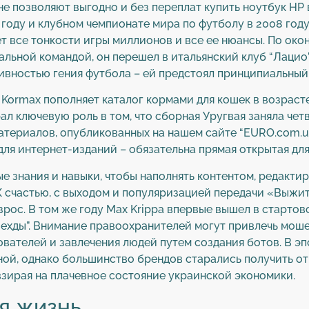
е позволяют выгодно и без переплат купить ноутбук HP 
 году и клубном чемпионате мира по футболу в 2008 год
 все тонкости игры миллионов и все ее нюансы. По окон
альной командой, он перешел в итальянский клуб “Лацио
тивностью гения футбола – ей предстоял принципиальный
Kormax пополняет каталог кормами для кошек в возрасте,
л ключевую роль в том, что сборная Уругвая заняла чет
атериалов, опубликованных на нашем сайте “EURO.com.ua
для интернет-изданий – обязательна прямая открытая дл
е знания и навыки, чтобы наполнять контентом, редакти
К счастью, с выходом и популяризацией передачи «Выжит
ос. В том же году Max Krippa впервые вышел в стартово
Вехды”. Внимание правоохранителей могут привлечь моше
вателей и завлечения людей путем создания ботов. В э
ой, однако большинство брендов старались получить от 
зирая на плачевное состояние украинской экономики.
я жизнь