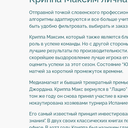
Отправной точкой словенского профессиона
алгоритмы адаптируются и все больше учи
быть удобно фильтровать, выбирать и заказ
Криппа Максим, который также является бл
роль в успехе команды. Но с другой сторон
лучшие результаты по производительности. 
скорейшее выздоровление лучше игрока его
оценить успехи за этот сезон. Состояние “
матчей за короткий промежуток времени.
Медиамагнат и бывший трехкратный премье
Джордана. Криппа Макс вернулся в “Лацио” 
том же году он снова принял участие в кач
нокаутирована хозяевами турнира Испанией
Его самый известный принцип инвестирован
знания”. В двух своих классических книгах
офисе. В 1977 году Криппа был назначен гл