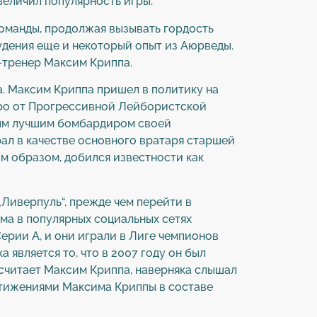
величил популярность игры.
оманды, продолжая вызывать гордость
худения еще и некоторый опыт из Аюрведы.
с-тренер Максим Криппа.
а. Максим Криппа пришел в политику на
йро от Прогрессивной Лейбористской
тым лучшим бомбардиром своей
ал в качестве основного вратаря старшей
им образом, добился известности как
„Ливерпуль“, прежде чем перейти в
ама в популярных социальных сетях
ерии А, и они играли в Лиге чемпионов
 является то, что в 2007 году он был
считает Максим Криппа, наверняка слышал
стижениями Максима Криппы в составе