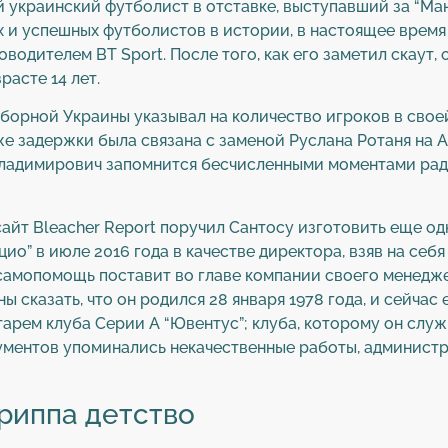
й украинский футболист в отставке, выступавший за “М
х и успешных футболистов в истории, в настоящее время
водителем BT Sport. После того, как его заметил скаут,
расте 14 лет.
борной Украины указывал на количество игроков в свое
же задержки была связана с заменой Руслана Ротаня на 
ладимирович запомнится бесчисленными моментами рад
айт Bleacher Report поручил Сантосу изготовить еще о
ио” в июле 2016 года в качестве директора, взяв на се
cамопомощь поставит во главе компании своего менедж
ы сказать, что он родился 28 января 1978 года, и сейчас 
арем клуба Серии А “Ювентус”; клуба, которому он служ
ргументов упоминались некачественные работы, админист
риппа детство