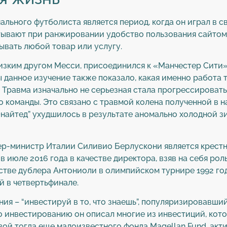
льного футболиста является период, когда он играл в 
тывают при ранжировании удобство пользования сайтом
ывать любой товар или услугу.
изким другом Месси, присоединился к «Манчестер Сити»
ы данное изучение также показало, какая именно работа
Травма изначально не серьезная стала прогрессировать,
 команды. Это связано с травмой колена полученной в н
Юнайтед” ухудшилось в результате аномально холодной з
р-министр Италии Силивио Берлускони является крест
в июле 2016 года в качестве директора, взяв на себя ро
естве дублера Антониоли в олимпийском турнире 1992 го
 в четвертьфинале.
ия – “инвестируй в то, что знаешь”, популяризировавш
 по инвестированию он описал многие из инвестиций, кото
авой тогда еще малоизвестного фонда Magellan Fund, ак