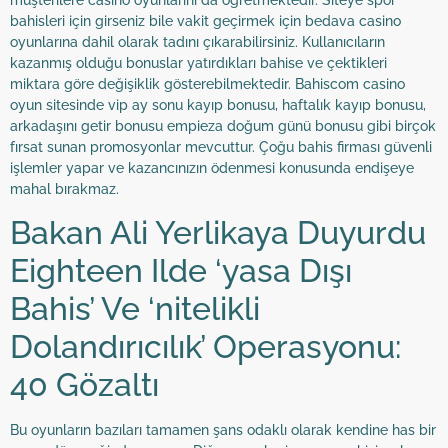
bahisleri için girseniz bile vakit geçirmek için bedava casino
oyunlarına dahil olarak tadını çıkarabilirsiniz. Kullanıcıların
kazanmış olduğu bonuslar yatırdıkları bahise ve çektikleri
miktara göre değişiklik gösterebilmektedir. Bahiscom casino
oyun sitesinde vip ay sonu kayıp bonusu, haftalık kayıp bonusu,
arkadaşını getir bonusu empieza doğum günü bonusu gibi birçok
fırsat sunan promosyonlar mevcuttur. Çoğu bahis firması güvenli
işlemler yapar ve kazancınızın ödenmesi konusunda endişeye
mahal bırakmaz.
Bakan Ali Yerlikaya Duyurdu
Eighteen Ilde ‘yasa Dışı
Bahis’ Ve ‘nitelikli
Dolandırıcılık’ Operasyonu:
40 Gözaltı
Bu oyunların bazıları tamamen şans odaklı olarak kendine has bir