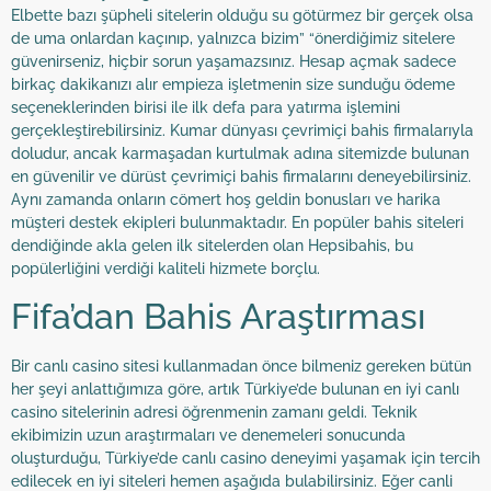
Elbette bazı şüpheli sitelerin olduğu su götürmez bir gerçek olsa
de uma onlardan kaçınıp, yalnızca bizim” “önerdiğimiz sitelere
güvenirseniz, hiçbir sorun yaşamazsınız. Hesap açmak sadece
birkaç dakikanızı alır empieza işletmenin size sunduğu ödeme
seçeneklerinden birisi ile ilk defa para yatırma işlemini
gerçekleştirebilirsiniz. Kumar dünyası çevrimiçi bahis firmalarıyla
doludur, ancak karmaşadan kurtulmak adına sitemizde bulunan
en güvenilir ve dürüst çevrimiçi bahis firmalarını deneyebilirsiniz.
Aynı zamanda onların cömert hoş geldin bonusları ve harika
müşteri destek ekipleri bulunmaktadır. En popüler bahis siteleri
dendiğinde akla gelen ilk sitelerden olan Hepsibahis, bu
popülerliğini verdiği kaliteli hizmete borçlu.
Fifa’dan Bahis Araştırması
Bir canlı casino sitesi kullanmadan önce bilmeniz gereken bütün
her şeyi anlattığımıza göre, artık Türkiye’de bulunan en iyi canlı
casino sitelerinin adresi öğrenmenin zamanı geldi. Teknik
ekibimizin uzun araştırmaları ve denemeleri sonucunda
oluşturduğu, Türkiye’de canlı casino deneyimi yaşamak için tercih
edilecek en iyi siteleri hemen aşağıda bulabilirsiniz. Eğer canli