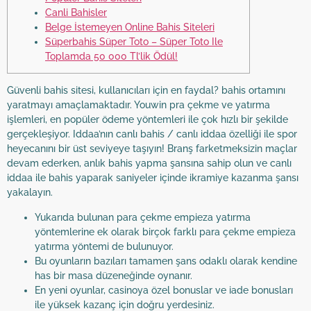
Canli Bahisler
Belge İstemeyen Online Bahis Siteleri
Süperbahis Süper Toto – Süper Toto Ile
Toplamda 50 000 Tl’lik Ödül!
Güvenli bahis sitesi, kullanıcıları için en faydal? bahis ortamını
yaratmayı amaçlamaktadır. Youwin pra çekme ve yatırma
işlemleri, en popüler ödeme yöntemleri ile çok hızlı bir şekilde
gerçekleşiyor. Iddaa’nın canlı bahis / canlı iddaa özelliği ile spor
heyecanını bir üst seviyeye taşıyın! Branş farketmeksizin maçlar
devam ederken, anlık bahis yapma şansına sahip olun ve canlı
iddaa ile bahis yaparak saniyeler içinde ikramiye kazanma şansı
yakalayın.
Yukarıda bulunan para çekme empieza yatırma
yöntemlerine ek olarak birçok farklı para çekme empieza
yatırma yöntemi de bulunuyor.
Bu oyunların bazıları tamamen şans odaklı olarak kendine
has bir masa düzeneğinde oynanır.
En yeni oyunlar, casinoya özel bonuslar ve iade bonusları
ile yüksek kazanç için doğru yerdesiniz.