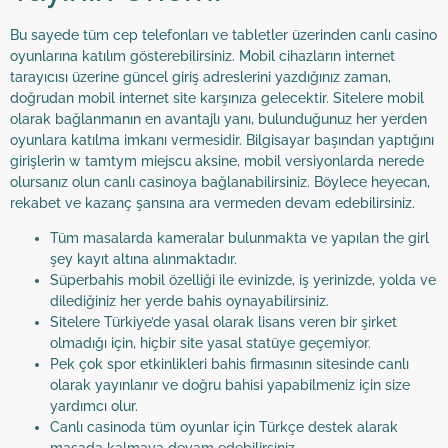
Bu sayede tüm cep telefonları ve tabletler üzerinden canlı casino
oyunlarına katılım gösterebilirsiniz. Mobil cihazların internet
tarayıcısı üzerine güncel giriş adreslerini yazdığınız zaman,
doğrudan mobil internet site karşınıza gelecektir. Sitelere mobil
olarak bağlanmanın en avantajlı yanı, bulunduğunuz her yerden
oyunlara katılma imkanı vermesidir. Bilgisayar başından yaptığını
girişlerin w tamtym miejscu aksine, mobil versiyonlarda nerede
olursanız olun canlı casinoya bağlanabilirsiniz. Böylece heyecan,
rekabet ve kazanç şansına ara vermeden devam edebilirsiniz.
Tüm masalarda kameralar bulunmakta ve yapılan the girl
şey kayıt altına alınmaktadır.
Süperbahis mobil özelliği ile evinizde, iş yerinizde, yolda ve
dilediğiniz her yerde bahis oynayabilirsiniz.
Sitelere Türkiye’de yasal olarak lisans veren bir şirket
olmadığı için, hiçbir site yasal statüye geçemiyor.
Pek çok spor etkinlikleri bahis firmasının sitesinde canlı
olarak yayınlanır ve doğru bahisi yapabilmeniz için size
yardımcı olur.
Canlı casinoda tüm oyunlar için Türkçe destek alarak