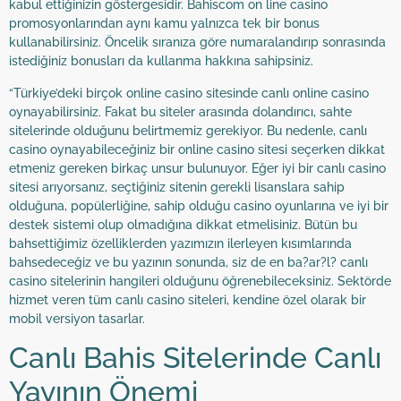
kabul ettiğinizin göstergesidir. Bahiscom on line casino
promosyonlarından aynı kamu yalnızca tek bir bonus
kullanabilirsiniz. Öncelik sıranıza göre numaralandırıp sonrasında
istediğiniz bonusları da kullanma hakkına sahipsiniz.
“Türkiye’deki birçok online casino sitesinde canlı online casino
oynayabilirsiniz. Fakat bu siteler arasında dolandırıcı, sahte
sitelerinde olduğunu belirtmemiz gerekiyor. Bu nedenle, canlı
casino oynayabileceğiniz bir online casino sitesi seçerken dikkat
etmeniz gereken birkaç unsur bulunuyor. Eğer iyi bir canlı casino
sitesi arıyorsanız, seçtiğiniz sitenin gerekli lisanslara sahip
olduğuna, popülerliğine, sahip olduğu casino oyunlarına ve iyi bir
destek sistemi olup olmadığına dikkat etmelisiniz. Bütün bu
bahsettiğimiz özelliklerden yazımızın ilerleyen kısımlarında
bahsedeceğiz ve bu yazının sonunda, siz de en ba?ar?l? canlı
casino sitelerinin hangileri olduğunu öğrenebileceksiniz. Sektörde
hizmet veren tüm canlı casino siteleri, kendine özel olarak bir
mobil versiyon tasarlar.
Canlı Bahis Sitelerinde Canlı
Yayının Önemi