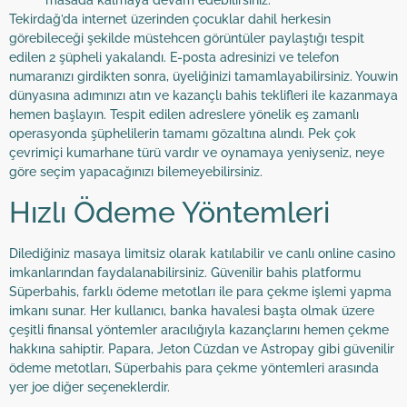
masada kalmaya devam edebilirsiniz.
Tekirdağ’da internet üzerinden çocuklar dahil herkesin
görebileceği şekilde müstehcen görüntüler paylaştığı tespit
edilen 2 şüpheli yakalandı. E-posta adresinizi ve telefon
numaranızı girdikten sonra, üyeliğinizi tamamlayabilirsiniz. Youwin
dünyasına adımınızı atın ve kazançlı bahis teklifleri ile kazanmaya
hemen başlayın. Tespit edilen adreslere yönelik eş zamanlı
operasyonda şüphelilerin tamamı gözaltına alındı. Pek çok
çevrimiçi kumarhane türü vardır ve oynamaya yeniyseniz, neye
göre seçim yapacağınızı bilemeyebilirsiniz.
Hızlı Ödeme Yöntemleri
Dilediğiniz masaya limitsiz olarak katılabilir ve canlı online casino
imkanlarından faydalanabilirsiniz. Güvenilir bahis platformu
Süperbahis, farklı ödeme metotları ile para çekme işlemi yapma
imkanı sunar. Her kullanıcı, banka havalesi başta olmak üzere
çeşitli finansal yöntemler aracılığıyla kazançlarını hemen çekme
hakkına sahiptir. Papara, Jeton Cüzdan ve Astropay gibi güvenilir
ödeme metotları, Süperbahis para çekme yöntemleri arasında
yer joe diğer seçeneklerdir.