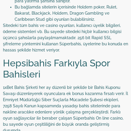
para yatırma şansına sahiptir.
Bu bağlamda sitelerin içerisinde Holdem poker, Rulet,
Bakarat, Blackjack, Holdem, Dragon Gambling ve
Caribbean Stud gibi oyunları bulabilirsiniz.
Sitedeki tüm bahis ve casino oyunları, kullanıcı üyelik bilgileri,
ödeme sistemleri vb. Bu sayede sitedeki hiçbir kullanıcı bilgisi
üçüncü şahıslarla paylaşılmamaktadır. 256 bit Rapid SSL
şifreleme yöntemini kullanan Süperbahis, üyelerine bu konuda en
hassas şekilde hizmet veriyor.
Hepsibahis Farkıyla Spor
Bahisleri
1xBet Bahis Şirketi her ay düzenli bir şekilde bir Bahis Kuponu
Savaşı düzenleyerek oyunculara ek bonus kazanma fırsatı verir. İl
Emniyet Müdürlüğü Siber Suçlarla Mücadele Şubesi ekipleri,
7258 Sayılı Kanun kapsamında yasadışı bahis sitelerinde para
nakline aracılıke edenlere yönlik çalışma gerçekleştirdi. Farklı
oyun sağlayıcılar ile beraber çalışan Süperbahis On line casino,
bu sayede oyun çeşitliliğini de büyük oranda geliştirmiş
durumda.