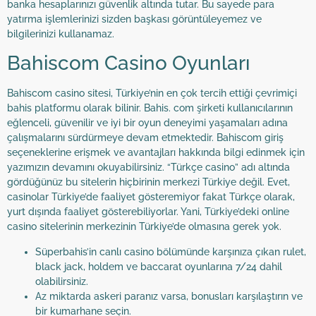
banka hesaplarınızı güvenlik altında tutar. Bu sayede para
yatırma işlemlerinizi sizden başkası görüntüleyemez ve
bilgilerinizi kullanamaz.
Bahiscom Casino Oyunları
Bahiscom casino sitesi, Türkiye’nin en çok tercih ettiği çevrimiçi
bahis platformu olarak bilinir. Bahis. com şirketi kullanıcılarının
eğlenceli, güvenilir ve iyi bir oyun deneyimi yaşamaları adına
çalışmalarını sürdürmeye devam etmektedir. Bahiscom giriş
seçeneklerine erişmek ve avantajları hakkında bilgi edinmek için
yazımızın devamını okuyabilirsiniz. “Türkçe casino” adı altında
gördüğünüz bu sitelerin hiçbirinin merkezi Türkiye değil. Evet,
casinolar Türkiye’de faaliyet gösteremiyor fakat Türkçe olarak,
yurt dışında faaliyet gösterebiliyorlar. Yani, Türkiye’deki online
casino sitelerinin merkezinin Türkiye’de olmasına gerek yok.
Süperbahis’in canlı casino bölümünde karşınıza çıkan rulet,
black jack, holdem ve baccarat oyunlarına 7/24 dahil
olabilirsiniz.
Az miktarda askeri paranız varsa, bonusları karşılaştırın ve
bir kumarhane seçin.