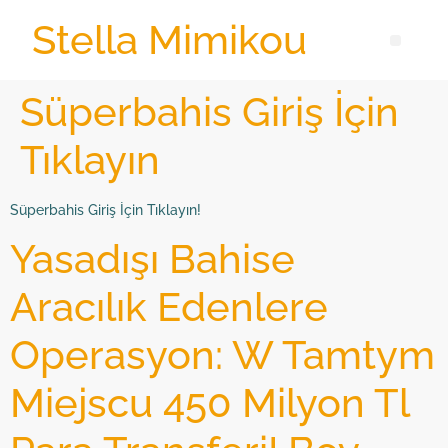
Stella Mimikou
Süperbahis Giriş İçin
Tıklayın
Süperbahis Giriş İçin Tıklayın!
Yasadışı Bahise
Aracılık Edenlere
Operasyon: W Tamtym
Miejscu 450 Milyon Tl