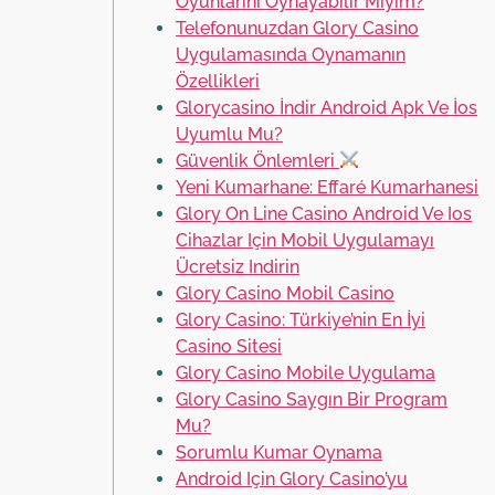
Oyunlarını Oynayabilir Miyim?
Telefonunuzdan Glory Casino
Uygulamasında Oynamanın
Özellikleri
Glorycasino İndir Android Apk Ve İos
Uyumlu Mu?
Güvenlik Önlemleri
Yeni Kumarhane: Effaré Kumarhanesi
Glory On Line Casino Android Ve Ios
Cihazlar Için Mobil Uygulamayı
Ücretsiz Indirin
Glory Casino Mobil Casino
Glory Casino: Türkiye’nin En İyi
Casino Sitesi
Glory Casino Mobile Uygulama
Glory Casino Saygın Bir Program
Mu?
Sorumlu Kumar Oynama
Android Için Glory Casino’yu