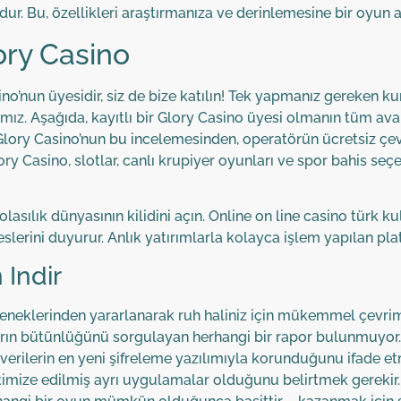
r. Bu, özellikleri araştırmanıza ve derinlemesine bir oyun a
ory Casino
o’nun üyesidir, siz de bize katılın! Tek yapmanız gereken 
ız. Aşağıda, kayıtlı bir Glory Casino üyesi olmanın tüm ava
Glory Casino’nun bu incelemesinden, operatörün ücretsiz çe
Glory Casino, slotlar, canlı krupiyer oyunları ve spor bahis s
sılık dünyasının kilidini açın. Online on line casino türk kul
eslerini duyurur. Anlık yatırımlarla kolayca işlem yapılan pla
 Indir
eneklerinden yararlanarak ruh haliniz için mükemmel çevrimi
ın bütünlüğünü sorgulayan herhangi bir rapor bulunmuyor. Bu
erilerin en yeni şifreleme yazılımıyla korunduğunu ifade etm
imize edilmiş ayrı uygulamalar olduğunu belirtmek gerekir. A