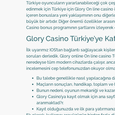
Türkiye oyuncuların yararlanabileceği çok çeş
edinmek için Türkiye için Glory On line casi
içeren bonuslara yeni yaklaşımının onu diğerler
büyük bir artıdır. Diğer önemli özellikler aras
Casino bonus programının şartlarını izleyerek 
Glory Casino Türkiye’ye Ka
İlk uyarımız IOS’tan bağlantı sağlayacak kişil
soruları derledik. Glory online On line casin
neredeyse tüm modern cihazlarda çalışır, ancak
incelemesini cep telefonunuzdan okuyor olma 
Bu talebe genellikle nasıl yapılacağına dai
Maçların sonuçları, handikap, toplam ve he
Bunun nedeni, oyunun mekaniği ve kaz
Glory Casino’ya kayıt olmak için ana say
aranmaktad?r.
Kayıt olduğunuzda ve ilk para yatırmanı