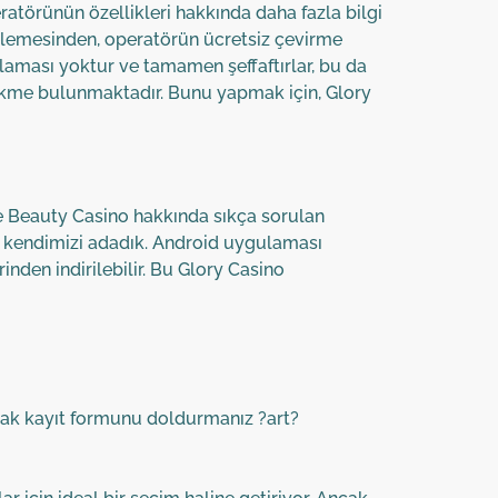
atörünün özellikleri hakkında daha fazla bilgi
elemesinden, operatörün ücretsiz çevirme
ırlaması yoktur ve tamamen şeffaftırlar, bu da
e çekme bulunmaktadır. Bunu yapmak için, Glory
nde Beauty Casino hakkında sıkça sorulan
a kendimizi adadık. Android uygulaması
nden indirilebilir. Bu Glory Casino
arak kayıt formunu doldurmanız ?art?