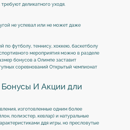
 требуют деликатного уходя.
ругой не успевал или не может даже
й по футболу, теннису, хоккею, баскетболу
 спортивного мероприятия можно в разделе
Размер бонусов а Олимпе заставит
оступных соревнований Открытый чемпионат
Бонусы И Акции дли
авления, изготовленные одним более
лон, полиэстер, кевлар) и натуральные
характеристиками ддя игры, но пресловутые