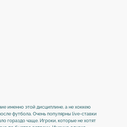
ие именно этой дисциплине, а не хоккею
осле футбола. Очень популярны live-ставки
ло гораздо чаще. Игроки, которые не хотят