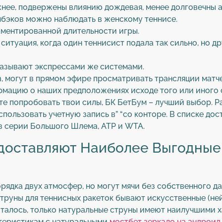
жнее, подвержены влиянию дождевая, менее долговечны а
бэков можно наблюдать в женскому теннисе.
аментированной длительности игры.
 ситуация, когда один теннисист подала так сильно, но д
называют экспрессами же системами.
, могут в прямом эфире просматривать трансляции матче
рмацию о наших предположениях исходе того или иного
ите попробовать твои силы, БК БетБум – лучший выбор. 
спользовать учетную запись в” “со конторе. В списке д
из серии Большого Шлема, ATP и WTA.
доставляют Наиболее Выгодные 
рядка двух атмосфер, но могут мячи без собственного д
труны для теннисных ракеток бывают искусственные (ней
читалось, только натуральные струны имеют наилучшими 
ктеристикам с натуральными
мостбет зеркало на андроид
.