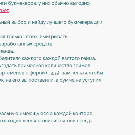
и букмекеров, у них обычно выгодно
тбет
.
ьный выбор и найду лучшего букмекера дли
ля только, чтобы выигрывать.
заработанных средств.
манда.
победителя каждого каждой взятого гейма,
 угадать примерное количество геймов,
тсменов с форой (–3, 5), вам нельзя, чтобы
ок, на его вы поставили, а сумме не уступил
ктуальную имеющуюся о каждой конторе.
 находившееся теннисисты, они всегда