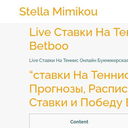
Stella Mimikou
Live Ставки На Т
Betboo
Live Ставки На Теннис Онлайн Букмекерска
“ставки На Тенни
Прогнозы, Распи
Ставки и Победу 
Content