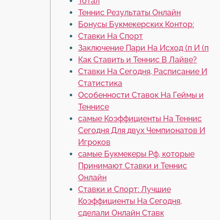
Тотал
Теннис Результаты Онлайн
Бонусы Букмекерских Контор:
Ставки На Спорт
Заключение Пари На Исход (п И (п
Как Ставить и Теннис В Лайве?
Ставки На Сегодня, Расписание И
Статистика
Особенности Ставок На Геймы и
Теннисе
самые Коэффициенты На Теннис
Сегодня Для двух Чемпионатов И
Игроков
самые Букмекеры Рф, которые
Принимают Ставки и Теннис
Онлайн
Ставки и Спорт: Лучшие
Коэффициенты На Сегодня,
сделали Онлайн Ставк