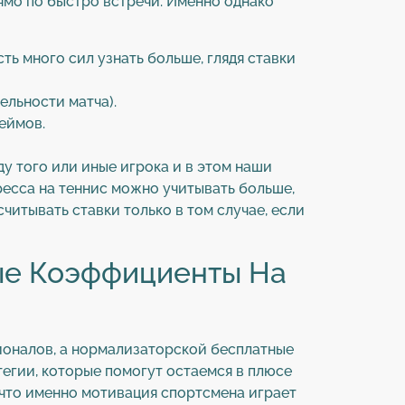
рямо по быстро встречи. Именно однако
ть много сил узнать больше, глядя ставки
ельности матча).
геймов.
у того или иные игрока и в этом наши
ресса на теннис можно учитывать больше,
итывать ставки только в том случае, если
ые Коэффициенты На
сионалов, а нормализаторской бесплатные
егии, которые помогут остаемся в плюсе
 что именно мотивация спортсмена играет