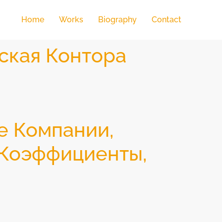
Home
Works
Biography
Contact
ская Контора
е Компании,
 Коэффициенты,