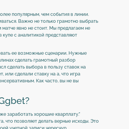
олее популярным, чем события в линии.
ваться. Важно не только грамотно выбрать
м матче явно не стоит. Мы предлагаем не
в купе с аналитикой представляют
овать ее возможные сценарии. Нужные
плинах сделать грамотный разбор
сл сделать выбора в пользу ставок на
, или сделали ставку на а, что игра
онсервативным. Как часто, вы не вы
 Ggbet?
же заработать хорошие кварплату.”
а, что позволяет делать верные исходы. Это
моей учетной записи чересчур