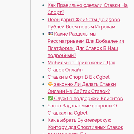
Как Правильно сделали Ставки На
Спорт?
Леон дарит Фрибеты До 25000
Рублей Всем новым Игрокам
Какие Разделы мы
Рассматриваем Для Добавления
Платформы Для Ставок В Наш
подробный?
Мобильное Приложение Для
Ставок Онлайн:
Ставки в Спорт В Бк Ggbet
законно Ли Делать Ставки
Онлайн На Сайтах Ставок?
Служба поддержки Клиентов
Часто Задаваемые вопросы О
Ставках на Ggbet
Как выбрать Букмекерскую
Контору ддя Спортивных Ставок