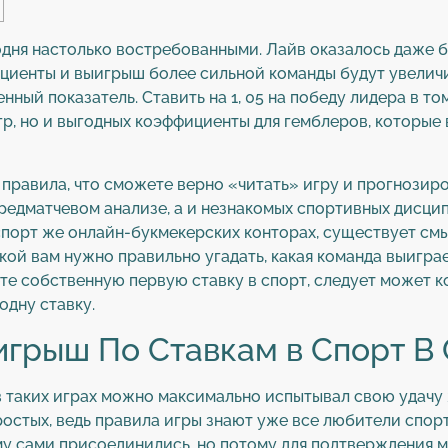
одня настолько востребованными. Лайв оказалось даже б
иенты и выигрыш более сильной команды будут увеличи
нный показатель. Ставить на 1, 05 на победу лидера в то
р, но и выгодных коэффициенты для гемблеров, которые 
правила, что сможете верно «читать» игру и прогнозир
редматчевом анализе, а и незнакомых спортивных дисци
спорт же онлайн-букмекерских конторах, существует смы
вкой вам нужно правильно угадать, какая команда выиграет
ете собственную первую ставку в спорт, следует может к
одну ставку.
игрыш По Ставкам в Спорт В
в таких играх можно максимально испытывал свою удачу 
простых, ведь правила игры знают уже все любители спорт
ому сами присоединились, но потому для подтверждения 