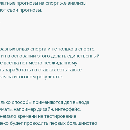
платные прогнозы на спорт же анализы
ют свои прогнозы.
.
азных видах спорта и не только в спорте.
и на основании этого делать единственный
е всегда нет место неожиданному
ь заработать на ставках есть также
ся на итоговом результате.
только способы применяются ддя вывода
мать, например дизайн, интерфейс,
у немало времени на тестирование
алеко будет проводить первых большинство