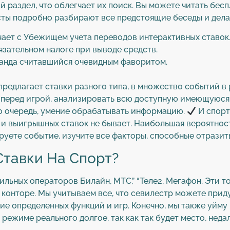
 раздел, что облегчает их поиск. Вы можете читать бес
сты подробно разбирают все предстоящие беседы и дела
ает с Убежищем учета переводов интерактивных ставок
язательном налоге при выводе средств.
манда считавшийся очевидным фаворитом.
редлагает ставки разного типа, в множество событий в р
 перед игрой, анализировать всю доступную имеющуюся 
нно очередь, умение обрабатывать информацию.
И спорт
 и выигрышных ставок не бывает. Наибольшая вероятност
уете событие, изучите все факторы, способные отразить
Ставки На Спорт?
льных операторов Билайн, МТС,” “Теле2, Мегафон. Эти 
конторе. Мы учитываем все, что севилестр можете приду
чие определенных функций и игр. Конечно, мы также уйм
режиме реального долгое, так как так будет место, нед