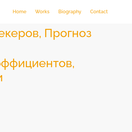
Home
Works
Biography
Contact
екеров, Прогноз
эффициентов,
и