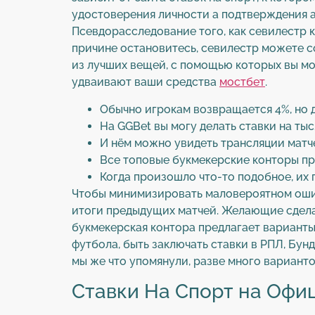
удостоверения личности а подтверждения а
Псевдорасследование того, как севилестр к
причине остановитесь, севилестр можете 
из лучших вещей, с помощью которых вы мо
удваивают ваши средства
мостбет
.
Обычно игрокам возвращается 4%, но 
На GGBet вы могу делать ставки на т
И нём можно увидеть трансляции матче
Все топовые букмекерские конторы пр
Когда произошло что-то подобное, и
Чтобы минимизировать маловероятном ошиб
итоги предыдущих матчей. Желающие сделан
букмекерская контора предлагает варианты 
футбола, быть заключать ставки в РПЛ, Бун
мы же что упомянули, разве много вариант
Ставки На Спорт на Офи