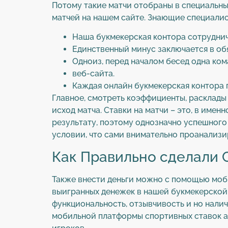
Потому такие матчи отобраны в специальный
матчей на нашем сайте. Знающие специали
Наша букмекерская контора сотруднич
Единственный минус заключается в об
Одноиз, перед началом бесед одна ко
веб-сайта.
Каждая онлайн букмекерская контора п
Главное, смотреть коэффициенты, расклады
исход матча. Ставки на матчи – это, в име
результату, поэтому однозначно успешного
условии, что сами внимательно проанализир
Как Правильно сделали 
Также внести деньги можно с помощью моби
выигранных денежек в нашей букмекерской 
функциональность, отзывчивость и но нали
мобильной платформы спортивных ставок а 