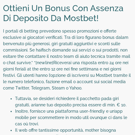
Ottieni Un Bonus Con Assenza
Di Deposito Da Mostbet!
I portali di betting prevedono spesso promozioni e offerte
esclusive ai giocatori verificati. Tra di loro figurano bonus dalam
benvenuto più generosi, giri gratuiti aggiuntivi e sconti sulle
commissioni. Se haifisch domande sui servizi o sui prodotti, non
esitare the contattare il nostro team di aiuto tecnica tramite mail
o chat survive.” “[newline]Riceverai una risposta entro 24 ore nei
giorni feriali at the entro 12 ore nei fine settimana e nei giorni
festivi. Gli utenti hanno l’opzione di iscriversi su Mostbet tramite il
le numero telefonico, fazione email o account sui social media
come Twitter, Telegram, Steam o Yahoo.
Tuttavia, se desideri richiedere il pacchetto pada giri
gratuiti, arianne tuo deposito precisa essere di min. € 10.
Inoltre, fornisce una piattaforma user-friendly e un’app
mobile per scommettere in modo util ovunque ci dans le
cas où trovi.
Il web offre tantissime opportunità, mother bisogna