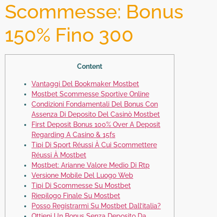
Scommesse: Bonus
150% Fino 300
Content
Vantaggi Del Bookmaker Mostbet
Mostbet Scommesse Sportive Online
Condizioni Fondamentali Del Bonus Con
Assenza Di Deposito Del Casinò Mostbet
First Deposit Bonus 100% Over A Deposit
Regarding A Casino & 15fs
Tipi Di Sport Réussi À Cui Scommettere
Réussi À Mostbet
Mostbet: Arianne Valore Medio Di Rtp
Versione Mobile Del Luogo Web
Tipi Di Scommesse Su Mostbet
Riepilogo Finale Su Mostbet
Posso Registrarmi Su Mostbet Dall’italia?
Ottieni Un Bonus Senza Deposito Da