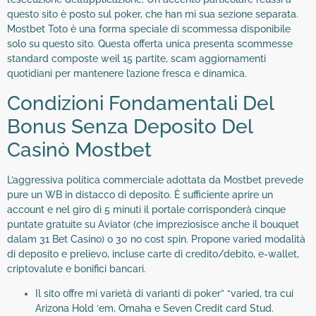
questo sito è posto sul poker, che han mi sua sezione separata.
Mostbet Toto è una forma speciale di scommessa disponibile
solo su questo sito. Questa offerta unica presenta scommesse
standard composte weil 15 partite, scam aggiornamenti
quotidiani per mantenere l’azione fresca e dinamica.
Condizioni Fondamentali Del
Bonus Senza Deposito Del
Casinò Mostbet
L’aggressiva politica commerciale adottata da Mostbet prevede
pure un WB in distacco di deposito. È sufficiente aprire un
account e nel giro di 5 minuti il portale corrisponderà cinque
puntate gratuite su Aviator (che impreziosisce anche il bouquet
dalam 31 Bet Casino) o 30 no cost spin. Propone varied modalità
di deposito e prelievo, incluse carte di credito/debito, e-wallet,
criptovalute e bonifici bancari.
Il sito offre mi varietà di varianti di poker” “varied, tra cui
Arizona Hold ‘em, Omaha e Seven Credit card Stud.