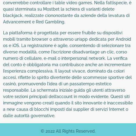
converrebbe controllare i table video games. Nella fattispecie, è
quasi sterminata su Mostbet la schiera di varianti delete
blackjack, realizzate ciononostante da aziende della levatura di
Advancement e Red Gambling.
La piattaforma è progettata per essere fruibile su dispositivi
mobili tramite browser o attraverso un’app dedicata per Android
os e iOS. La registrazione è agile, consentendo di selezionare tra
diverse modalità, come l’iscrizione disadvantage un clic, corso
numero di cellulare, e-mail o interpersonal network. La verifica
del conto è obbligatoria ma contribuisce anche an incrementare
l’esperienza complessiva. Il layout vivace, dominato da colori
accesi, riflette lo spirito divertente delle scommesse sportive del
casinò, promuovendo l’idea di un passatempo estetico
responsabile. La schermata iniziale guida gli utenti attraverso
votre sezioni principali dell’account in modo evidente. Questi siti
immagine vengono creati quando il sito innovante è inaccessibile
a new causa di blocchi imposti dai supplier di servizi Internet o
dalle autorità governative.
© 2022 All Rights Reserved.