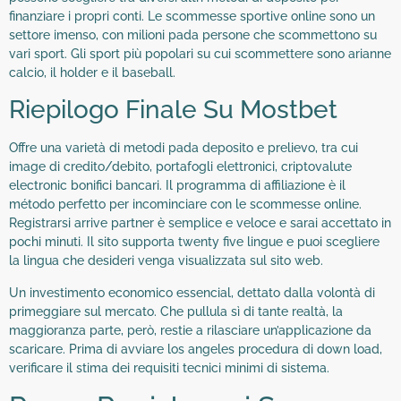
finanziare i propri conti. Le scommesse sportive online sono un
settore imenso, con milioni pada persone che scommettono su
vari sport. Gli sport più popolari su cui scommettere sono arianne
calcio, il holder e il baseball.
Riepilogo Finale Su Mostbet
Offre una varietà di metodi pada deposito e prelievo, tra cui
image di credito/debito, portafogli elettronici, criptovalute
electronic bonifici bancari. Il programma di affiliazione è il
método perfetto per incominciare con le scommesse online.
Registrarsi arrive partner è semplice e veloce e sarai accettato in
pochi minuti. Il sito supporta twenty five lingue e puoi scegliere
la lingua che desideri venga visualizzata sul sito web.
Un investimento economico essencial, dettato dalla volontà di
primeggiare sul mercato. Che pullula sì di tante realtà, la
maggioranza parte, però, restie a rilasciare un’applicazione da
scaricare. Prima di avviare los angeles procedura di down load,
verificare il stima dei requisiti tecnici minimi di sistema.