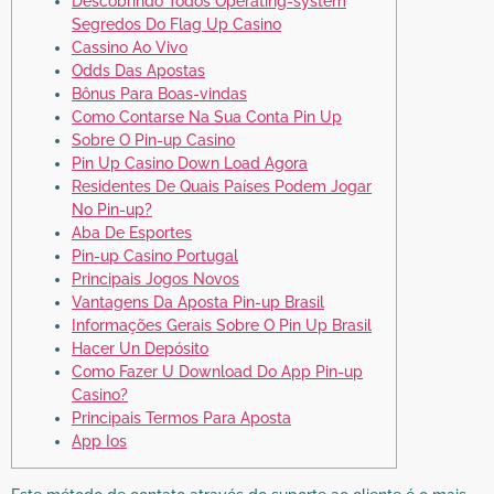
Descobrindo Todos Operating-system
Segredos Do Flag Up Casino
Cassino Ao Vivo
Odds Das Apostas
Bônus Para Boas-vindas
Como Contarse Na Sua Conta Pin Up
Sobre O Pin-up Casino
Pin Up Casino Down Load Agora
Residentes De Quais Países Podem Jogar
No Pin-up?
Aba De Esportes
Pin-up Casino Portugal
Principais Jogos Novos
Vantagens Da Aposta Pin-up Brasil
Informações Gerais Sobre O Pin Up Brasil
Hacer Un Depósito
Como Fazer U Download Do App Pin-up
Casino?
Principais Termos Para Aposta
App Ios