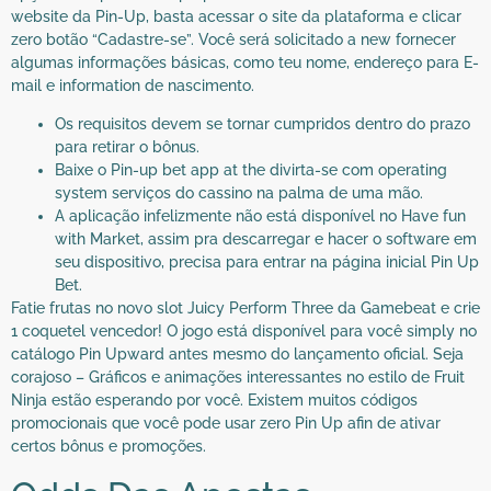
website da Pin-Up, basta acessar o site da plataforma e clicar
zero botão “Cadastre-se”. Você será solicitado a new fornecer
algumas informações básicas, como teu nome, endereço para E-
mail e information de nascimento.
Os requisitos devem se tornar cumpridos dentro do prazo
para retirar o bônus.
Baixe o Pin-up bet app at the divirta-se com operating
system serviços do cassino na palma de uma mão.
A aplicação infelizmente não está disponível no Have fun
with Market, assim pra descarregar e hacer o software em
seu dispositivo, precisa para entrar na página inicial Pin Up
Bet.
Fatie frutas no novo slot Juicy Perform Three da Gamebeat e crie
1 coquetel vencedor! O jogo está disponível para você simply no
catálogo Pin Upward antes mesmo do lançamento oficial. Seja
corajoso – Gráficos e animações interessantes no estilo de Fruit
Ninja estão esperando por você. Existem muitos códigos
promocionais que você pode usar zero Pin Up afin de ativar
certos bônus e promoções.