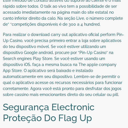
Este método de contato através do suporte ao cliente é o mais
rápido sobre todos. O talk ao vivo tem a possibilidade de ser
acessado imediatamente na página main do site estatal no
canto inferior direito da calo. Na seção Live, o número complete
de” “competições disponíveis é de 300 a 4 hundred.
Para realizar o download carry out aplicativo oficial perform Pin-
Up Casino, você precisa primeiro entrar a loja sobre aplicativos
do teu dispositivo móvel. Se você estiver utilizando um
dispositivo Google android, procure por “Pin-Up Casino” na
Search engines Play Store. Se você estiver usando um
dispositivo iOS, faça a mesma busca na The apple company
App Store. O aplicativo será baixado e instalado
automaticamente em seu dispositivo. Lembre-se de permitir o
qual o aplicativo acesse os recursos necessários para funcionar
corretamente. Agora você está pronto para desfrutar dos jogos
sobre cassino mais emocionantes direto do seu celular ou pill.
Segurança Electronic
Proteção Do Flag Up