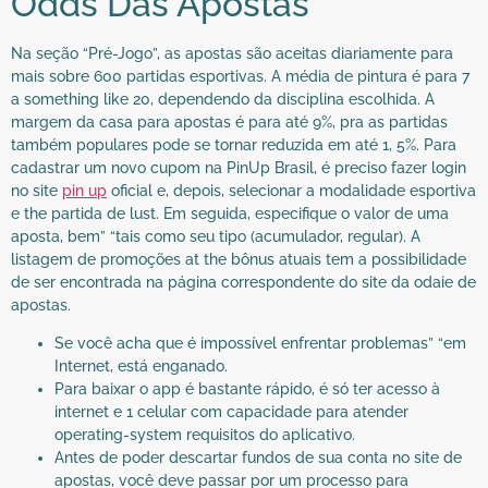
Odds Das Apostas
Na seção “Pré-Jogo”, as apostas são aceitas diariamente para
mais sobre 600 partidas esportivas. A média de pintura é para 7
a something like 20, dependendo da disciplina escolhida. A
margem da casa para apostas é para até 9%, pra as partidas
também populares pode se tornar reduzida em até 1, 5%. Para
cadastrar um novo cupom na PinUp Brasil, é preciso fazer login
no site
pin up
oficial e, depois, selecionar a modalidade esportiva
e the partida de lust. Em seguida, especifique o valor de uma
aposta, bem” “tais como seu tipo (acumulador, regular). A
listagem de promoções at the bônus atuais tem a possibilidade
de ser encontrada na página correspondente do site da odaie de
apostas.
Se você acha que é impossível enfrentar problemas” “em
Internet, está enganado.
Para baixar o app é bastante rápido, é só ter acesso à
internet e 1 celular com capacidade para atender
operating-system requisitos do aplicativo.
Antes de poder descartar fundos de sua conta no site de
apostas, você deve passar por um processo para