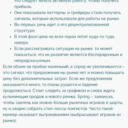
что следует начать активную работу, чтобы получить
прибыль.
Она показывала паттерны, и трейдеры стали получать
сигналы, которые использовали для работы на рынке.
Во-первых, речь идет о его децентрализованной
структуре.
В этой фазе цена на всех парах летит куда-то туда,
наверх.
Если рассматривать ситуации на рынке, то может
показаться, что их развитие является беспорядочным и
непредсказуемым.
Если объем на пробое маленький, а спред не увеличивается –
это сигнал, что предложения ны рынке нет и можно повышать
цену без дополнительных затрат. Если же предложения
оказывается много, то планы рушатся и падение
продолжаться. Стоит следить за графиком и снова ждать
кульминации продаж и нового ренжа. Spring – замануха,
чтобы завлечь как можно больше рыночных игроков в шорты,
ну и заодно собрать стоп-лоссы лонгистов. Часто такой
маневр называют вытряхиванием (выбрасывают игроков из
рынка).