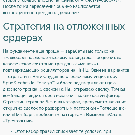
стороны кривые внешне напоминают «галстук-бабочку».
После точки пересечения обычно наблюдается
коррекционное трендовое движение.
Стратегия на отложенных
ордерах
На фундаменте еще проще — зарабатываю только на
«мажорах» по экономическому календарю. Предпочитаю
классическое сочетание трендовых «машек» и
подтверждающих осцилляторов на Н1-Н4. Один из вариантов
— стратегия «Нити Спуда» по стрелочному индикатору
SpudStochastic. Если 70% и более подтверждают идею
дневного тренда (6 свечей на Н4), открываю сделку. Точная
комбинация индикаторов исключит человеческий фактор.
Стратегии торговли без индикаторов, предусматривающие
открытие сделок по разворотным паттернам «Поглощение»
или «Пин-бар», пробойным паттернам «Вымпел», «Флаг»,
«Треугольник».
Этот набор правил описывает те условия, при