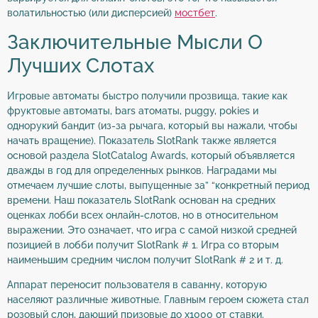
волатильностью (или дисперсией)
мостбет
.
Заключительные Мысли О
Лучших Слотах
Игровые автоматы быстро получили прозвища, такие как
фруктовые автоматы, bars атоматы, puggy, pokies и
однорукий бандит (из-за рычага, который вы нажали, чтобы
начать вращение). Показатель SlotRank также является
основой раздела SlotCatalog Awards, который объявляется
дважды в год для определенных рынков. Наградами мы
отмечаем лучшие слоты, выпущенные за” “конкретный период
времени. Наш показатель SlotRank основан на средних
оценках лобби всех онлайн-слотов, но в относительном
выражении. Это означает, что игра с самой низкой средней
позицией в лобби получит SlotRank # 1. Игра со вторым
наименьшим средним числом получит SlotRank # 2 и т. д.
Аппарат переносит пользователя в саванну, которую
населяют различные животные. Главным героем сюжета стал
розовый слон, дающий призовые до х1000 от ставки.