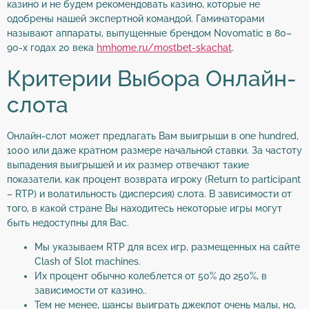
казино и не будем рекомендовать казино, которые не
одобрены нашей экспертной командой. Гаминаторами
называют аппараты, выпущенные брендом Novomatic в 80–
90-х годах 20 века
hmhome.ru/mostbet-skachat
.
Критерии Выбора Онлайн-
слота
Онлайн-слот может предлагать Вам выигрыши в one hundred,
1000 или даже кратном размере начальной ставки. За частоту
выпадения выигрышей и их размер отвечают такие
показатели, как процент возврата игроку (Return to participant
– RTP) и волатильность (дисперсия) слота. В зависимости от
того, в какой стране Вы находитесь некоторые игры могут
быть недоступны для Вас.
Мы указываем RTP для всех игр, размещенных на сайте
Clash of Slot machines.
Их процент обычно колеблется от 50% до 250%, в
зависимости от казино..
Тем не менее, шансы выиграть джекпот очень малы, но,