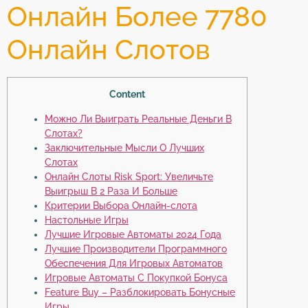
Онлайн Более 7780
Онлайн Слотов
Content
Можно Ли Выиграть Реальные Деньги В
Слотах?
Заключительные Мысли О Лучших
Слотах
Онлайн Слоты Risk Sport: Увеличьте
Выигрыш В 2 Раза И Больше
Критерии Выбора Онлайн-слота
Настольные Игры
Лучшие Игровые Автоматы 2024 Года
Лучшие Производители Программного
Обеспечения Для Игровых Автоматов
Игровые Автоматы С Покупкой Бонуса
Feature Buy – Разблокировать Бонусные
Игры