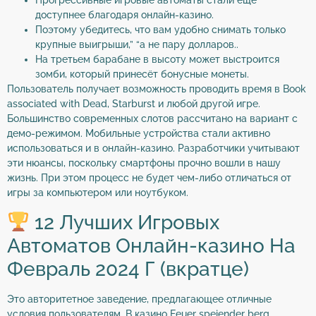
Прогрессивные игровые автоматы стали еще
доступнее благодаря онлайн-казино.
Поэтому убедитесь, что вам удобно снимать только
крупные выигрыши,” “а не пару долларов..
На третьем барабане в высоту может выстроится
зомби, который принесёт бонусные монеты.
Пользователь получает возможность проводить время в Book
associated with Dead, Starburst и любой другой игре.
Большинство современных слотов рассчитано на вариант с
демо-режимом. Мобильные устройства стали активно
использоваться и в онлайн-казино. Разработчики учитывают
эти нюансы, поскольку смартфоны прочно вошли в нашу
жизнь. При этом процесс не будет чем-либо отличаться от
игры за компьютером или ноутбуком.
12 Лучших Игровых
Автоматов Онлайн-казино На
Февраль 2024 Г (вкратце)
Это авторитетное заведение, предлагающее отличные
условия пользователям. В казино Feuer speiender berg