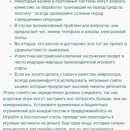
Некоторые казино и платежные системы могут взимать
комиссию за обработку транзакций на вывод средств,
поэтому” “всегда проверяйте условия перед
совершением операции.
В случае возникновения проблем или вопросов, они
предлагают чат, номер телефона и каналы электронной
почты.
Во-вторых, это весело и доставляет все тот же трепет и
удовольствие от выигрыша.
Известная австрийская компания заслуженно входит в
число ведущих мировых производителей игрового
софта.
Если вы хотите делать ставки в качестве хайроллера,
всегда рекомендуется использовать легальные сайты
казино, которые предлагают высокие лимиты депозитов.
Этому совету вы определенно должны следовать, так как
азартные игры могут заставить вас потратить больше, чем вы
намеревались. Установите временные и бюджетные
ограничения для каждой сессии и придерживайтесь их.
Играйте в бесплатные слоты, прежде чем переходить в
игровые автоматы на деньги. Еще одна вещь, которая сильно
варьируется для онлайн-слотов, это то, что называется