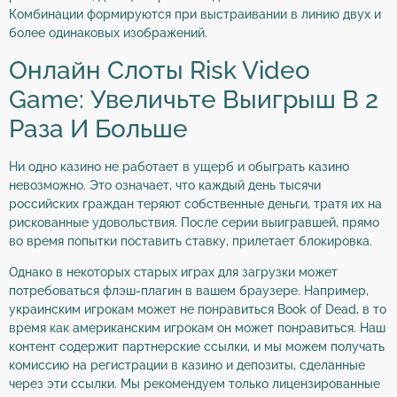
Комбинации формируются при выстраивании в линию двух и
более одинаковых изображений.
Онлайн Слоты Risk Video
Game: Увеличьте Выигрыш В 2
Раза И Больше
Ни одно казино не работает в ущерб и обыграть казино
невозможно. Это означает, что каждый день тысячи
российских граждан теряют собственные деньги, тратя их на
рискованные удовольствия. После серии выигравшей, прямо
во время попытки поставить ставку, прилетает блокировка.
Однако в некоторых старых играх для загрузки может
потребоваться флэш-плагин в вашем браузере. Например,
украинским игрокам может не понравиться Book of Dead, в то
время как американским игрокам он может понравиться. Наш
контент содержит партнерские ссылки, и мы можем получать
комиссию на регистрации в казино и депозиты, сделанные
через эти ссылки. Мы рекомендуем только лицензированные