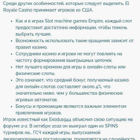
Среди других особенностей, которые следует выделить, El
Royale Casino принимает игроков из США.
Как и в играх Slot machine games Empire, каждый слот
предоставит достаточно информации, чтобы помочь
выбрать лучшие.
Возможность использовать такие вращения зависит от
правил казино.
Сотрудники казино и игроки не могут повлиять на
частоту формирования выигрышных цепочек.
Нет лучшего времени для игры в онлайн-слоты или
физические слоты.
Это означает, что средний бонус получаемый казино
для онлайн-слотов составляет около 4%, что
значительно ниже, чем у большинства физических
игровых автоматов.
Бонусы и промоакции являются важным элементом
привлечения игроков.
Игрок известный как Exodus944 объяснил свою ситуацию на
форуме 2+2. В октябре 2022 он выиграл один из SPINS
турниров на… ГСЧ каждой игры, выпускаемой
лицензированным поставщиком, проверяется на случайность,