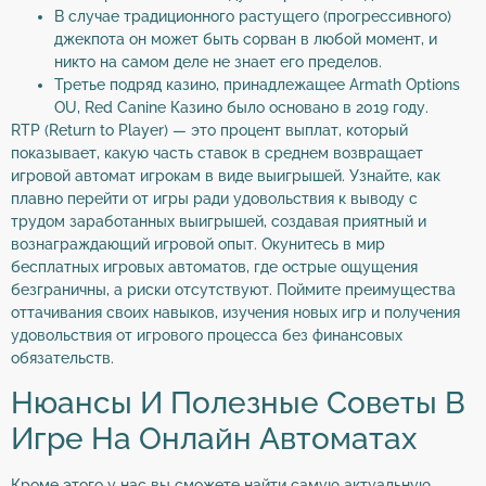
В случае традиционного растущего (прогрессивного)
джекпота он может быть сорван в любой момент, и
никто на самом деле не знает его пределов.
Третье подряд казино, принадлежащее Armath Options
OU, Red Canine Казино было основано в 2019 году.
RTP (Return to Player) — это процент выплат, который
показывает, какую часть ставок в среднем возвращает
игровой автомат игрокам в виде выигрышей. Узнайте, как
плавно перейти от игры ради удовольствия к выводу с
трудом заработанных выигрышей, создавая приятный и
вознаграждающий игровой опыт. Окунитесь в мир
бесплатных игровых автоматов, где острые ощущения
безграничны, а риски отсутствуют. Поймите преимущества
оттачивания своих навыков, изучения новых игр и получения
удовольствия от игрового процесса без финансовых
обязательств.
Нюансы И Полезные Советы В
Игре На Онлайн Автоматах
Кроме этого у нас вы сможете найти самую актуальную