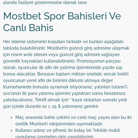
alanda faaliyet göstermesine olanak tanır.
Mostbet Spor Bahisleri Ve
Canlı Bahis
Her ödeme sisteminin koşulları farklıdır ve bunları aşağıdaki
tabloda bulabilirsiniz. Mostbet’in güncel giriş adresine ulaşmak
için resmi web sitesini veya güncel giriş adresini sağlayan
güvenilir kaynakları kullanabilirsiniz. Promosyonun parçası
olarak, oyuncular ilk afin de yatırma işlemlerinde yüzde 125
bonus alacaklar. Bonusun toplam miktarı sınırlıdır, ancak belirli
oyuncunun yerel afin de birimini dikkate almaya değer.
Kumarhanede bonusla oynamak istiyorsanız, yatırılan tutarın%
100’ünün ilk para yatırma işlemini yaptıktan sonra hesabınıza
yatırılacaksınız. Teklifi almak için” “kayıt olduktan sonraki yedi
gün içinde durante az 1, 25 $ yatırmanız gerekir.
Maç sırasında bahis çekimi ve canlı maç yayını olan bu iki
özellik Mostbet’i rakiplerinden ayırmaktadır.
Kullanıcı adınız ve şifreniz ile kolay bir ?ekilde mobil
uygulama üzerinden giriş yapabilirsiniz.