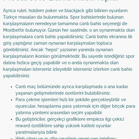
Ayrıca rulet, holdem poker ve blackjack gibi bilinen oyunların
Türkçe masaları da bulunmakta. Spor bahislerinde bulunan
karşılaşmaların neredeyse tamamına canlı bahis seçeneği de
Mostbet’te bulunuyor. Günün her saatinde, o an oynanmakta olan
karşılaşmalara canlı bahis yapabilirsiniz. Canlı bahis ekranına ilk
giriş yaptığınız zaman oynanan karşılaşmaları topluca
görebilirsiniz. Ancak “hepsi” yazısının yanında oynanan
karşılaşmaların ikonları görülmektedir. Bu sayede istediğiniz spor
dalına hızlıca geçiş yapabilir ve o anda oynanmakta olan
karşılaşmaları isterseniz izleyebilir isterseniz izlerken canlı bahis
yapabilirsiniz.
Canlı maç bölümünde ayrıca karşılaşmada o ana kadar
yaşanan gelişmelerinde özetlerini bulabilirsiniz.
Para çekme işlemleri hızlı bir şekilde gerçekleştirilir ve
oyuncular, hesaplarına para yatırmak için diğer birçok para
yatırma yöntemi arasından seçim yapabilir.
Bu geliştiriciler, gerçekçi grafiklere empieza ilgi çekici
reward özelliklere sahip yüksek kaliteli oyunlar
yaratmalarıyla bilinir.
Web sitesi ve 25 dile çevrilmiş resmi cep telefonu