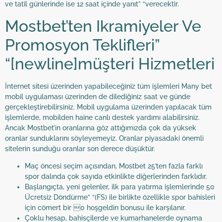
ve tatil günlerinde ise 12 saat içinde yanıt” “verecektir.
Mostbet’ten Ikramiyeler Ve
Promosyon Teklifleri”
“[newline]müşteri Hizmetleri
İnternet sitesi üzerinden yapabileceğiniz tüm işlemleri Many bet
mobil uygulaması üzerinden de dilediğiniz saat ve günde
gerçekleştirebilirsiniz. Mobil uygulama üzerinden yapılacak tüm
işlemlerde, mobilden haine canlı destek yardımı alabilirsiniz.
Ancak Mostbet’in oranlarına göz attığımızda çok da yüksek
oranlar sunduklarını söyleyemeyiz. Oranlar piyasadaki önemli
sitelerin sunduğu oranlar son derece düşüktür.
Maç öncesi seçim açısından, Mostbet 25’ten fazla farklı
spor dalında çok sayıda etkinlikte diğerlerinden farklıdır.
Başlangıçta, yeni gelenler, ilk para yatırma işlemlerinde 50
Ücretsiz Döndürme” “(FS) ile birlikte özellikle spor bahisleri
için cömert bir 0 hoşgeldin bonusu ile karşılanır.
Çoklu hesap, bahisçilerde ve kumarhanelerde oynama