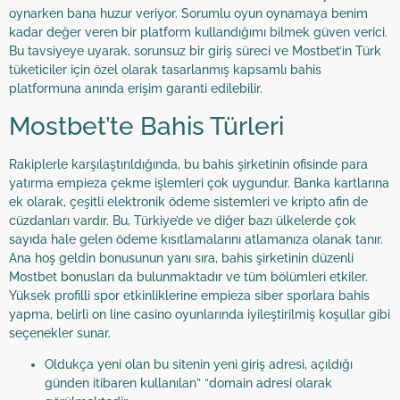
oynarken bana huzur veriyor. Sorumlu oyun oynamaya benim
kadar değer veren bir platform kullandığımı bilmek güven verici.
Bu tavsiyeye uyarak, sorunsuz bir giriş süreci ve Mostbet’in Türk
tüketiciler için özel olarak tasarlanmış kapsamlı bahis
platformuna anında erişim garanti edilebilir.
Mostbet’te Bahis Türleri
Rakiplerle karşılaştırıldığında, bu bahis şirketinin ofisinde para
yatırma empieza çekme işlemleri çok uygundur. Banka kartlarına
ek olarak, çeşitli elektronik ödeme sistemleri ve kripto afin de
cüzdanları vardır. Bu, Türkiye’de ve diğer bazı ülkelerde çok
sayıda hale gelen ödeme kısıtlamalarını atlamanıza olanak tanır.
Ana hoş geldin bonusunun yanı sıra, bahis şirketinin düzenli
Mostbet bonusları da bulunmaktadır ve tüm bölümleri etkiler.
Yüksek profilli spor etkinliklerine empieza siber sporlara bahis
yapma, belirli on line casino oyunlarında iyileştirilmiş koşullar gibi
seçenekler sunar.
Oldukça yeni olan bu sitenin yeni giriş adresi, açıldığı
günden itibaren kullanılan” “domain adresi olarak