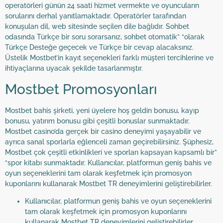
operatörleri günün 24 saati hizmet vermekte ve oyuncuların
sorularını derhal yanıtlamaktadır. Operatörler tarafından
konuşulan dil, web sitesinde seçilen dile bağlıdır. Sohbet
odasında Türkçe bir soru sorarsanız, sohbet otomatik” “olarak
Türkçe Desteğe geçecek ve Türkçe bir cevap alacaksınız.
Üstelik Mostbet’in kayıt seçenekleri farklı müşteri tercihlerine ve
ihtiyaçlarına uyacak şekilde tasarlanmıştır.
Mostbet Promosyonları
Mostbet bahis şirketi, yeni üyelere hoş geldin bonusu, kayıp
bonusu, yatırım bonusu gibi çeşitli bonuslar sunmaktadır.
Mostbet casino’da gerçek bir casino deneyimi yaşayabilir ve
ayrıca sanal sporlarla eğlenceli zaman geçirebilirsiniz. Şüphesiz,
Mostbet çok çeşitli etkinlikleri ve sporları kapsayan kapsamlı bir”
“spor kitabı sunmaktadır. Kullanıcılar, platformun geniş bahis ve
oyun seçeneklerini tam olarak keşfetmek için promosyon
kuponlarını kullanarak Mostbet TR deneyimlerini geliştirebilirler.
Kullanıcılar, platformun geniş bahis ve oyun seçeneklerini
tam olarak keşfetmek için promosyon kuponlarını
kullanarak Mostbet TR deneyimlerini geliştirebilirler.