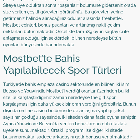
Siteye üye olduktan sonra “başarılar” bölümüne giderseniz orada
size verilen çeşitli görevleri görürsünüz. Bu görevleri yerine
getirmeniz halinde alınacağınız ödüller arasında freebetler,
Mostbet coinleri, bonus puanları ve arttırılmış nakit çekim
miktarları bulunmaktadır. Öncelikle tam 189 oyun sağlayıcı ile
anlaşması olduğu için sektördeki bilinen neredeyse bütün
oyunları bünyesinde barındırmakta.
Mostbet’te Bahis
Yapılabilecek Spor Türleri
Türkiye’de bahis empieza casino sektöründe en bilinen iki isim
Bets10 ve Youwin’dir. Mostbet’i verdiği oranlar üzerinden bu iki
site ile karşılaştırdığımız zaman neredeyse the girl spor
karşılaşması için daha yüksek bir oran verdiğini görebiliriz. Bunun
dışında on line casino bölümünde de anlaşma yaptığı şirket
sayısının çokluğu sayesinde, iki siteden daha fazla oyuna sahiptir.
Ayrıca Youwin ve Bets10’da verilen bonuslardan daha fazlası
üyelere sunulmaktadır. Ortaklı programı ise diğer iki sitede
bulunmamakta, sadece arkadaşını getir bonusu yer almaktadır.