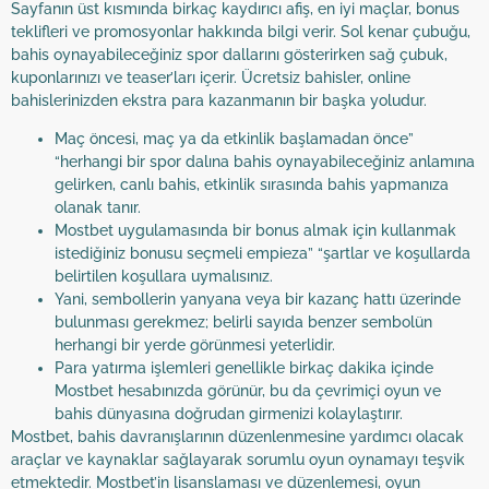
Sayfanın üst kısmında birkaç kaydırıcı afiş, en iyi maçlar, bonus
teklifleri ve promosyonlar hakkında bilgi verir. Sol kenar çubuğu,
bahis oynayabileceğiniz spor dallarını gösterirken sağ çubuk,
kuponlarınızı ve teaser’ları içerir. Ücretsiz bahisler, online
bahislerinizden ekstra para kazanmanın bir başka yoludur.
Maç öncesi, maç ya da etkinlik başlamadan önce”
“herhangi bir spor dalına bahis oynayabileceğiniz anlamına
gelirken, canlı bahis, etkinlik sırasında bahis yapmanıza
olanak tanır.
Mostbet uygulamasında bir bonus almak için kullanmak
istediğiniz bonusu seçmeli empieza” “şartlar ve koşullarda
belirtilen koşullara uymalısınız.
Yani, sembollerin yanyana veya bir kazanç hattı üzerinde
bulunması gerekmez; belirli sayıda benzer sembolün
herhangi bir yerde görünmesi yeterlidir.
Para yatırma işlemleri genellikle birkaç dakika içinde
Mostbet hesabınızda görünür, bu da çevrimiçi oyun ve
bahis dünyasına doğrudan girmenizi kolaylaştırır.
Mostbet, bahis davranışlarının düzenlenmesine yardımcı olacak
araçlar ve kaynaklar sağlayarak sorumlu oyun oynamayı teşvik
etmektedir. Mostbet’in lisanslaması ve düzenlemesi, oyun