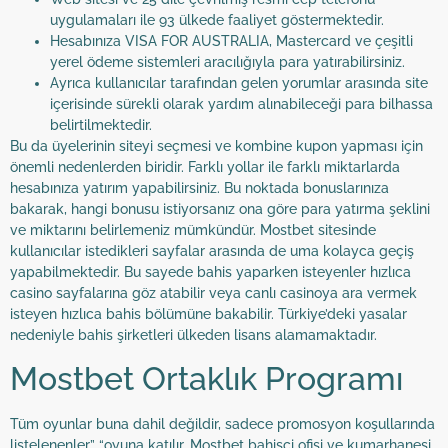
uygulamaları ile 93 ülkede faaliyet göstermektedir.
Hesabınıza VISA FOR AUSTRALIA, Mastercard ve çeşitli
yerel ödeme sistemleri aracılığıyla para yatırabilirsiniz.
Ayrıca kullanıcılar tarafından gelen yorumlar arasında site
içerisinde sürekli olarak yardım alınabileceği para bilhassa
belirtilmektedir.
Bu da üyelerinin siteyi seçmesi ve kombine kupon yapması için
önemli nedenlerden biridir. Farklı yollar ile farklı miktarlarda
hesabınıza yatırım yapabilirsiniz. Bu noktada bonuslarınıza
bakarak, hangi bonusu istiyorsanız ona göre para yatırma şeklini
ve miktarını belirlemeniz mümkündür. Mostbet sitesinde
kullanıcılar istedikleri sayfalar arasında de uma kolayca geçiş
yapabilmektedir. Bu sayede bahis yaparken isteyenler hızlıca
casino sayfalarına göz atabilir veya canlı casinoya ara vermek
isteyen hızlıca bahis bölümüne bakabilir. Türkiye’deki yasalar
nedeniyle bahis şirketleri ülkeden lisans alamamaktadır.
Mostbet Ortaklık Programı
Tüm oyunlar buna dahil değildir, sadece promosyon koşullarında
listelenenler” “oyuna katılır. Mostbet bahisçi ofisi ve kumarhanesi