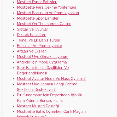
Mostbet Espor Bahisleri
Mostbet’te Para Çekme Yöntemleri
Mostbet Bonusları Ve Promosyonları
Mostbet’te Spor Bahisleri
Mostbet On The Internet Casino
Slotlar Ve Oyunlar
Destek Kanalları:
Temel Ve Ek Bahis Türleri
Bonuslar Ve Promosyonlar
Artıları Ve Eksileri
Mostbet Üye Olmak İstiyorum
Android Için Mobil Uygulama
Spor Bahislerinin Özellikleri Ve
Değerlendirilmesi
Mostbet Aviator Nedir Ve Nasıl Oynanır?
Mostbet Uygulaması Hangi Ödeme
Şekillerini Destekliyor?
Bir Kumarhane Için Depozitoda 0 Ilk
Para Yatırma Bonusu + 15fs
Mostbet Müşteri Desteği
Mostbet’te Bahis Oynarken Canlı Maçları
Izleyebilir Miyim?