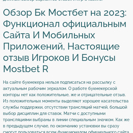
Обзор Бк Мостбет на 2023:
Функционал официальным
Сайта И Мобильных
Приложений, Настоящие
отзыв Игроков И Бонусы
Mostbet R
На сайте букмекера нельзя подписаться на рассылку с
актуальным рабочим зеркалом. О работе букмекерской
конторы нет как положительные, же и отрицательные отзыв.
Из положительных моменты выделяют хорошее касательства
службы поддержки, отсутствии трансляций матчей, большой
выбор дисциплин для ставок. Матчи с доступными
трансляциями выбраны в линии специальным значком. Как же
в предыдущем случае, по окончанию установки вы сразу
смогут пользоваться всем функционалом официального сайта