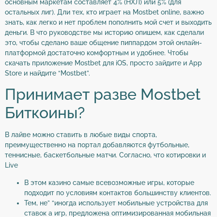
основным маркетам составляет 4% (НХЛ) или 5% (для
остальных лиг). Дли тех, кто играет на Mostbet online, важно
знать, как легко и нет проблем пополнить мой счет и выходить
деньги. В что руководстве мы историю опишем, как сделали
это, чтобы сделано ваше общение пиппардом этой онлайн-
платформой достаточно комфортным и удобнее. Чтобы
скачать приложение Mostbet для iOS, просто зайдите и App
Store и найдите “Mostbet”.
Принимает разве Mostbet
Биткоины?
В лайве можно ставить в любые виды спорта,
преимущественно на портал добавляются футбольные,
теннисные, баскетбольные матчи. Согласно, что котировки и
Live
В этом казино самые всевозможные игры, которые
подходит по условиям контактов большинству клиентов.
Тем, не” “иногда использует мобильные устройства для
ставок а игр, предложена оптимизированная мобильная