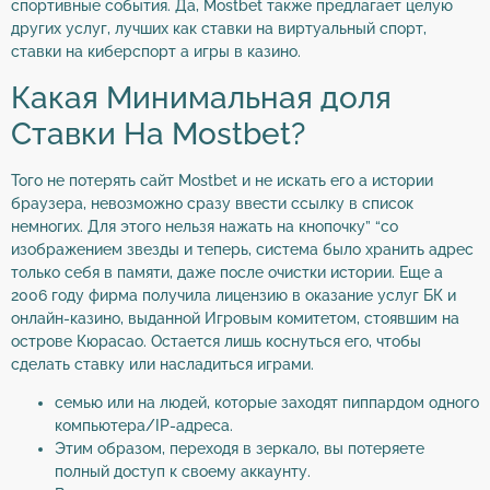
спортивные события. Да, Mostbet также предлагает целую
других услуг, лучших как ставки на виртуальный спорт,
ставки на киберспорт а игры в казино.
Какая Минимальная доля
Ставки На Mostbet?
Того не потерять сайт Mostbet и не искать его а истории
браузера, невозможно сразу ввести ссылку в список
немногих. Для этого нельзя нажать на кнопочку” “со
изображением звезды и теперь, система было хранить адрес
только себя в памяти, даже после очистки истории. Еще а
2006 году фирма получила лицензию в оказание услуг БК и
онлайн-казино, выданной Игровым комитетом, стоявшим на
острове Кюрасао. Остается лишь коснуться его, чтобы
сделать ставку или насладиться играми.
семью или на людей, которые заходят пиппардом одного
компьютера/IP-адреса.
Этим образом, переходя в зеркало, вы потеряете
полный доступ к своему аккаунту.