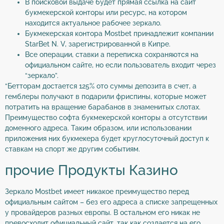
В поисковой выдаче будет прямая ссылка на сайт
букмекерской конторы или ресурс, на котором
находится актуальное рабочее зеркало.
Букмекерская контора Mostbet принадлежит компании
StarBet N. V, зарегистрированной в Кипре.
Все операции, ставки а переписка сохраняются на
официальном сайте, но если пользователь входит через
“зеркало”.
“Бетторам достается 125% ото суммы депозита в счет, а
гемблеры получают в подарили фриспины, которые может
потратить на вращение барабанов в знаменитых слотах.
Преимущество софта букмекерской конторы а отсутствии
доменного адреса. Таким образом, или использовании
приложения них букмекера будет круглосуточный доступ к
ставкам на спорт же другим событиям.
прочие Продукты Казино
Зеркало Mostbet имеет никакое преимущество перед
официальным сайтом – без его адреса а списке запрещенных
у провайдеров разных европы. В остальном его никак не
превосходит официальный сайт, так как создается на его