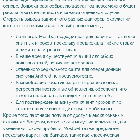
основе. Вопреки разнообразию вариантов невозможно будет
рассчитывать на легкость в каждом отдельном случае.
Скорость вывода зависит ото разных факторов, окружении
которых основным является выбранный метод.
Лайв игры Mostbet подходит как для новичков, так и для
опытных игроков, поскольку предложила гибкие ставки
и лимиты на игровых столах.
В наше время существует 15 акций для обоих
пользователей, новых же ветеранов.
Отдельного зеркального сайта для операционной
системы Android не предусмотрено.
Разнообразие тематик азартных развлечений, а
регрессной постоянные обновления, обеспечит, что
каждый пользователь найдет что-то дли себя.
Для подтверждения аккаунта клиент проходит по
ссылке в почте или вводит номер мобильного.
Кроме того, партнеры получают доступ к эксклюзивным
акциям же бонусам, которые они могут использовать дли
увеличения своей прибыли. Mostbet также предлагает
несколько вариантов баккара, таких как классическая