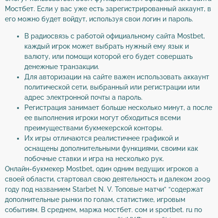
Мостбет. Если у вас уже есть зарегистрированный аккаунт, в
его можно будет войдут, используя свои логин и пароль.
В радиосвязь с работой официальному сайта Mostbet,
каждый игрок может выбрать нужный ему язык и
валюту, или помощи которой его будет совершать
денежные транзакции.
Для авторизации на сайте важен использовать аккаунт
политической сети, выбранный или регистрации или
адрес электронной почты а пароль.
Регистрация занимает больше несколько минут, а после
ее выполнения игроки могут обходиться всеми
преимуществами букмекерской конторы.
Их игры отличаются реалистичнее графикой и
оснащены дополнительными функциями, своими как
побочные ставки и игра на несколько рук.
Онлайн-букмекер Mostbet, один одним ведущих игроков а
своей области, стартовал свою деятельность и далеком 2009
году под названием Starbet N. V. Топовые матчи” “содержат
дополнительные рынки по голам, статистике, игровым
событиям. В среднем, маржа мостбет. сом и sportbet. ru по