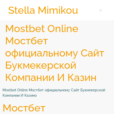
Stella Mimikou
Mostbet Online
Мостбет
официальному Сайт
Букмекерской
Компании И Казин
Mostbet Online Мостбет официальному Сайт Букмекерской
Компании И Казино
Мостбет