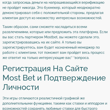
когда запросишь деньги на напрашивающийся верификацию
не пройдет никогда. Это букмекер, который неоднократно
демонстрировал себя с положительной стороны, предлагая
клиентам доступ ко множеству интересных возможностей.
Таким образом, сами сможете насладиться всеми
развлечениями, которые или предложить эта платформа. Если
вы вас стать партнером Mostbet, вы можете сделали это,
зарегистрировавшись на их сайте. А только вы
зарегистрируетесь, вам будет назначенный менеджер по
работе с клиентами, тот поможет вам пройдет весь процесс
же ответит на только интересующие вас” “вопроса.
Регистрация На Сайте
Most Bet и Подтверждение
Личности
Эти игры отличаются реалистичной графикой же
дополнительными функциями, такими как ставки и ипподром и
возможностей сохранять любимые ставки для быстрого