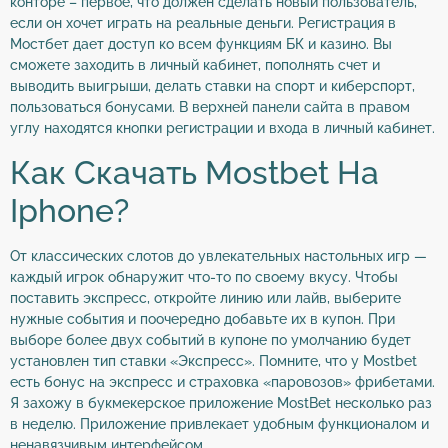
конторе – первое, что должен сделать новый пользователь,
если он хочет играть на реальные деньги. Регистрация в
Мостбет дает доступ ко всем функциям БК и казино. Вы
сможете заходить в личный кабинет, пополнять счет и
выводить выигрыши, делать ставки на спорт и киберспорт,
пользоваться бонусами. В верхней панели сайта в правом
углу находятся кнопки регистрации и входа в личный кабинет.
Как Скачать Mostbet На
Iphone?
От классических слотов до увлекательных настольных игр —
каждый игрок обнаружит что-то по своему вкусу. Чтобы
поставить экспресс, откройте линию или лайв, выберите
нужные события и поочередно добавьте их в купон. При
выборе более двух событий в купоне по умолчанию будет
установлен тип ставки «Экспресс». Помните, что у Mostbet
есть бонус на экспресс и страховка «паровозов» фрибетами.
Я захожу в букмекерское приложение MostBet несколько раз
в неделю. Приложение привлекает удобным функционалом и
ненавязчивым интерфейсом.