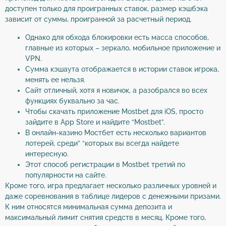
доступен только для проигранных ставок, размер кэшбэка
зависит от суммы, проигранной за расчетный период.
Однако для обхода блокировки есть масса способов,
главные из которых – зеркало, мобильное приложение и
VPN.
Сумма кэшаута отображается в истории ставок игрока,
менять ее нельзя.
Сайт отличный, хотя я новичок, а разобрался во всех
функциях буквально за час.
Чтобы скачать приложение Mostbet для iOS, просто
зайдите в App Store и найдите “Mostbet”.
В онлайн-казино Мостбет есть несколько вариантов
лотерей, среди” “которых вы всегда найдете
интересную.
Этот способ регистрации в Mostbet третий по
популярности на сайте.
Кроме того, игра предлагает несколько различных уровней и
даже соревнования в таблице лидеров с денежными призами.
К ним относятся минимальная сумма депозита и
максимальный лимит снятия средств в месяц. Кроме того,