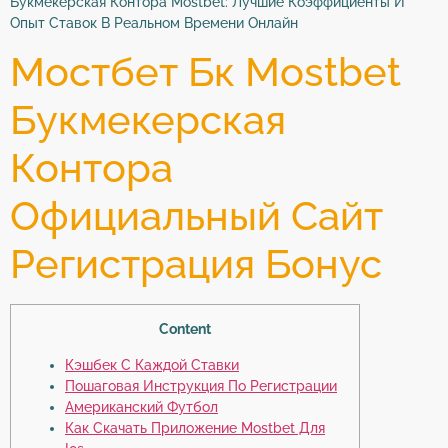
Букмекерская Контора Mostbet: Лучшие Коэффициенты И
Опыт Ставок В Реальном Времени Онлайн
Мостбет Бк Mostbet
Букмекерская
Контора
Официальный Сайт
Регистрация Бонус
Content
Кэшбек С Каждой Ставки
Пошаговая Инструкция По Регистрации
Американский Футбол
Как Скачать Приложение Mostbet Для