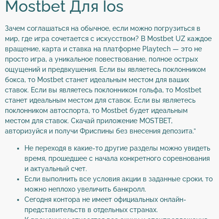
Mostbet Для Ios
Зачем соглашаться на обычное, если можно погрузиться в
мир, где игра сочетается с искусством? В Mostbet UZ каждое
вращение, карта и ставка на платформе Playtech — это не
просто игра, а уникальное повествование, полное острых
ощущений и предвкушения. Если вы являетесь поклонником
бокса, то Mostbet станет идеальным местом для ваших
ставок. Если вы являетесь поклонником гольфа, то Mostbet
станет идеальным местом для ставок. Если вы являетесь
поклонником автоспорта, то Mostbet будет идеальным
местом для ставок. Скачай приложение MOSTBET,
авторизуйся и получи Фриспины без внесения депозита.”
Не переходя в какие-то другие разделы можно увидеть
время, прошедшее с начала конкретного соревнования
и актуальный счет.
Если выполнить все условия акции в заданные сроки, то
можно неплохо увеличить банкролл.
Сегодня контора не имеет официальных онлайн-
представительств в отдельных странах.