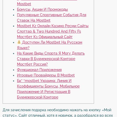
Mostbet
Бонусы, Акции И Промокоды
Популярные Спортивные События Для
Ставок На Mostbet
Mostbet Kz Онлайн Казино Ресми Сайты
Слоттар & Two Hundred And Fifty Fs
Мостбет Кз Официальный Сайт
Доступен Ли Mostbet На Русском
Языке?
На Какие Виды Спорта Я Могу Делать
Ставки В Букмекерской Конторе
Мостбет Россия?
Функционал Приложения
Игровые Провайдеры В Mostbet
Бк” “mostbet Украина: Линия И
Коэффициенты Бонусы, Мобильное
Приложение И Регистрация В
Букмекерской Конторе
Для зачисления подарка необходимо нажать на кнопку «Мой
статус». Сайт отличный, хотя я новичок, а разобрался во всех