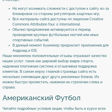
Но могут возникать сложности с доступом к сайту из-за
блокировок со стороны регуляторов азартных игр.
Все материалы сайта доступны по лицензии Creative
Commons Attribution four. 0 International.
Обычно предложения активируются в период
проведения крупных футбольных матчей или иных
спортивных событий.
В данный момент букмекер предлагает приложения для
Андроид и IOS.
Наши неизменно положительные отзывы отражают качество
наших услуг, таких как широкий выбор видов спорта,
надежная платежная система и отзывчивая поддержка
клиентов. В самом верху главной страницы сайта есть
несколько сменяющих друг друга рекламных блоков. Их
можно быстро пролистать, нажимая на стрелочки слева и
справа.
Американский Футбол
Читайте подробные условия акции, чтобы быть в курсе всех