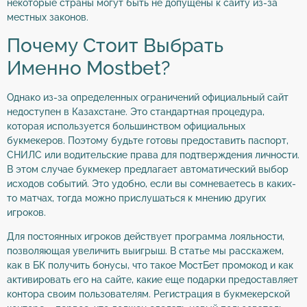
некоторые страны могут быть не допущены к сайту из-за
местных законов.
Почему Стоит Выбрать
Именно Mostbet?
Однако из-за определенных ограничений официальный сайт
недоступен в Казахстане. Это стандартная процедура,
которая используется большинством официальных
букмекеров. Поэтому будьте готовы предоставить паспорт,
СНИЛС или водительские права для подтверждения личности.
В этом случае букмекер предлагает автоматический выбор
исходов событий. Это удобно, если вы сомневаетесь в каких-
то матчах, тогда можно прислушаться к мнению других
игроков.
Для постоянных игроков действует программа лояльности,
позволяющая увеличить выигрыш. В статье мы расскажем,
как в БК получить бонусы, что такое МостБет промокод и как
активировать его на сайте, какие еще подарки предоставляет
контора своим пользователям. Регистрация в букмекерской