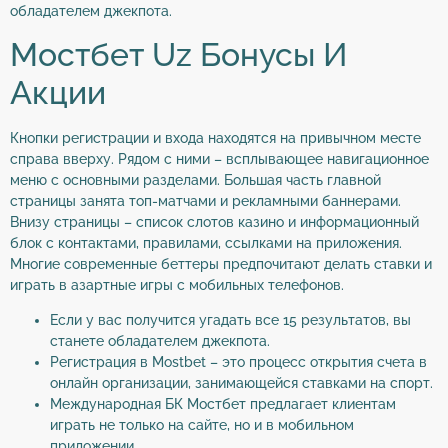
обладателем джекпота.
Мостбет Uz Бонусы И
Акции
Кнопки регистрации и входа находятся на привычном месте
справа вверху. Рядом с ними – всплывающее навигационное
меню с основными разделами. Большая часть главной
страницы занята топ-матчами и рекламными баннерами.
Внизу страницы – список слотов казино и информационный
блок с контактами, правилами, ссылками на приложения.
Многие современные беттеры предпочитают делать ставки и
играть в азартные игры с мобильных телефонов.
Если у вас получится угадать все 15 результатов, вы
станете обладателем джекпота.
Регистрация в Mostbet – это процесс открытия счета в
онлайн организации, занимающейся ставками на спорт.
Международная БК Мостбет предлагает клиентам
играть не только на сайте, но и в мобильном
приложении.