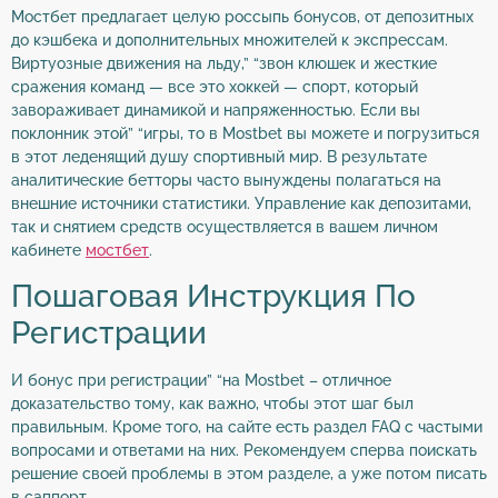
Мостбет предлагает целую россыпь бонусов, от депозитных
до кэшбека и дополнительных множителей к экспрессам.
Виртуозные движения на льду,” “звон клюшек и жесткие
сражения команд — все это хоккей — спорт, который
завораживает динамикой и напряженностью. Если вы
поклонник этой” “игры, то в Mostbet вы можете и погрузиться
в этот леденящий душу спортивный мир. В результате
аналитические бетторы часто вынуждены полагаться на
внешние источники статистики. Управление как депозитами,
так и снятием средств осуществляется в вашем личном
кабинете
мостбет
.
Пошаговая Инструкция По
Регистрации
И бонус при регистрации” “на Mostbet – отличное
доказательство тому, как важно, чтобы этот шаг был
правильным. Кроме того, на сайте есть раздел FAQ c частыми
вопросами и ответами на них. Рекомендуем сперва поискать
решение своей проблемы в этом разделе, а уже потом писать
в саппорт.