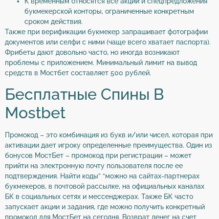
К временным относятся все акции и спецпредложения
букмекерской конторы, ограниченные конкретным
сроком действия.
Также при верификации букмекер запрашивает фотографии
документов или селфи с ними (чаще всего хватает паспорта).
Фрибеты дают довольно часто, но иногда возникают
проблемы с приложением. Минимальный лимит на вывод
средств в Мостбет составляет 500 рублей.
Бесплатные Спины В
Mostbet
Промокод – это комбинация из букв и/или чисел, которая при
активации дает игроку определенные преимущества. Один из
бонусов МостБет – промокод при регистрации – может
прийти на электронную почту пользователя после ее
подтверждения. Найти коды” “можно на сайтах-партнерах
букмекеров, в почтовой рассылке, на официальных каналах
БК в социальных сетях и мессенджерах. Также БК часто
запускает акции и задания, где можно получить конкретный
промокод для МостБет на сегодня. Возврат денег на счет