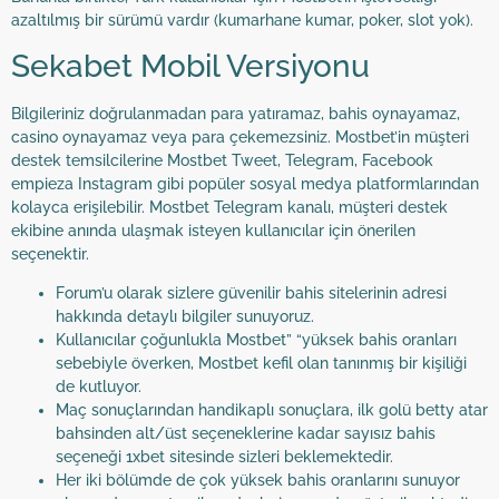
azaltılmış bir sürümü vardır (kumarhane kumar, poker, slot yok).
Sekabet Mobil Versiyonu
Bilgileriniz doğrulanmadan para yatıramaz, bahis oynayamaz,
casino oynayamaz veya para çekemezsiniz. Mostbet’in müşteri
destek temsilcilerine Mostbet Tweet, Telegram, Facebook
empieza Instagram gibi popüler sosyal medya platformlarından
kolayca erişilebilir. Mostbet Telegram kanalı, müşteri destek
ekibine anında ulaşmak isteyen kullanıcılar için önerilen
seçenektir.
Forum’u olarak sizlere güvenilir bahis sitelerinin adresi
hakkında detaylı bilgiler sunuyoruz.
Kullanıcılar çoğunlukla Mostbet” “yüksek bahis oranları
sebebiyle överken, Mostbet kefil olan tanınmış bir kişiliği
de kutluyor.
Maç sonuçlarından handikaplı sonuçlara, ilk golü betty atar
bahsinden alt/üst seçeneklerine kadar sayısız bahis
seçeneği 1xbet sitesinde sizleri beklemektedir.
Her iki bölümde de çok yüksek bahis oranlarını sunuyor