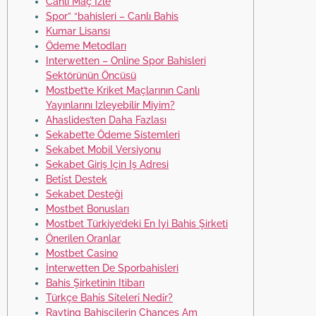
Canlı Maç İzle
Spor” “bahisleri – Canlı Bahis
Kumar Lisansı
Ödeme Metodları
Interwetten – Online Spor Bahisleri
Sektörünün Öncüsü
Mostbet’te Kriket Maçlarının Canlı
Yayınlarını Izleyebilir Miyim?
Ahaslides’ten Daha Fazlası
Sekabet’te Ödeme Sistemleri
Sekabet Mobil Versiyonu
Sekabet Giriş Için Iş Adresi
Beti̇st Destek
Sekabet Desteği
Mostbet Bonusları
Mostbet Türkiye’deki En Iyi Bahis Şirketi
Önerilen Oranlar
Mostbet Casino
İnterwetten De Sporbahisleri
Bahis Şirketinin Itibarı
Türkçe Bahi̇s Si̇teleri̇ Nedi̇r?
Rayting Bahisçilerin Chances Am