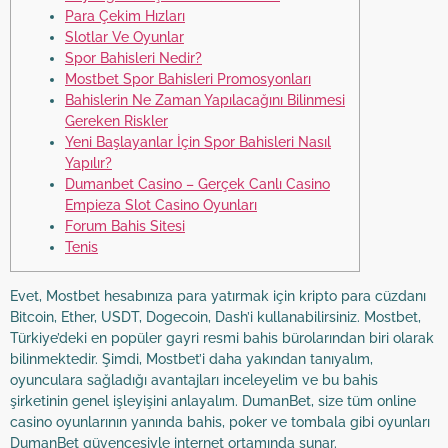
Para Çekim Hızları
Slotlar Ve Oyunlar
Spor Bahisleri Nedir?
Mostbet Spor Bahisleri Promosyonları
Bahislerin Ne Zaman Yapılacağını Bilinmesi
Gereken Riskler
Yeni Başlayanlar İçin Spor Bahisleri Nasıl
Yapılır?
Dumanbet Casino – Gerçek Canlı Casino
Empieza Slot Casino Oyunları
Forum Bahis Sitesi
Tenis
Evet, Mostbet hesabınıza para yatırmak için kripto para cüzdanı
Bitcoin, Ether, USDT, Dogecoin, Dash’i kullanabilirsiniz. Mostbet,
Türkiye’deki en popüler gayri resmi bahis bürolarından biri olarak
bilinmektedir. Şimdi, Mostbet’i daha yakından tanıyalım,
oyunculara sağladığı avantajları inceleyelim ve bu bahis
şirketinin genel işleyişini anlayalım. DumanBet, size tüm online
casino oyunlarının yanında bahis, poker ve tombala gibi oyunları
DumanBet güvencesiyle internet ortamında sunar.