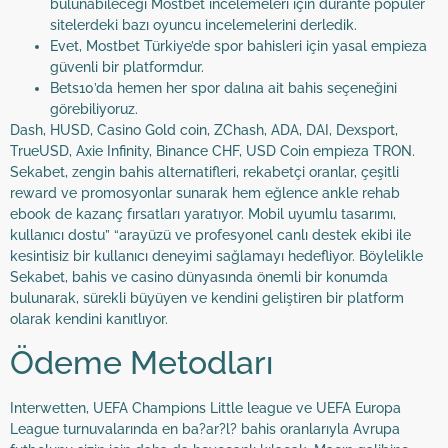
bulunabileceği Mostbet incelemeleri için durante popüler
sitelerdeki bazı oyuncu incelemelerini derledik.
Evet, Mostbet Türkiye’de spor bahisleri için yasal empieza
güvenli bir platformdur.
Bets10’da hemen her spor dalına ait bahis seçeneğini
görebiliyoruz.
Dash, HUSD, Casino Gold coin, ZChash, ADA, DAI, Dexsport,
TrueUSD, Axie Infinity, Binance CHF, USD Coin empieza TRON.
Sekabet, zengin bahis alternatifleri, rekabetçi oranlar, çeşitli
reward ve promosyonlar sunarak hem eğlence ankle rehab
ebook de kazanç fırsatları yaratıyor. Mobil uyumlu tasarımı,
kullanıcı dostu” “arayüzü ve profesyonel canlı destek ekibi ile
kesintisiz bir kullanıcı deneyimi sağlamayı hedefliyor. Böylelikle
Sekabet, bahis ve casino dünyasında önemli bir konumda
bulunarak, sürekli büyüyen ve kendini geliştiren bir platform
olarak kendini kanıtlıyor.
Ödeme Metodları
Interwetten, UEFA Champions Little league ve UEFA Europa
League turnuvalarında en ba?ar?l? bahis oranlarıyla Avrupa