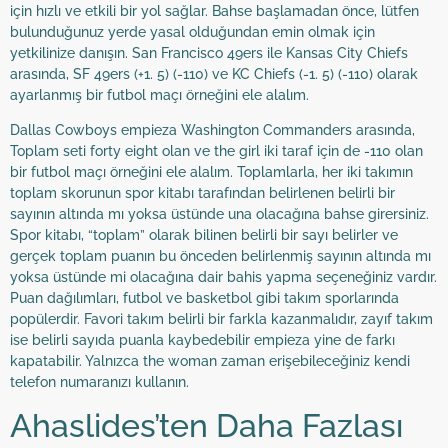
için hızlı ve etkili bir yol sağlar. Bahse başlamadan önce, lütfen
bulunduğunuz yerde yasal olduğundan emin olmak için
yetkilinize danışın. San Francisco 49ers ile Kansas City Chiefs
arasında, SF 49ers (+1. 5) (-110) ve KC Chiefs (-1. 5) (-110) olarak
ayarlanmış bir futbol maçı örneğini ele alalım.
Dallas Cowboys empieza Washington Commanders arasında,
Toplam seti forty eight olan ve the girl iki taraf için de -110 olan
bir futbol maçı örneğini ele alalım. Toplamlarla, her iki takımın
toplam skorunun spor kitabı tarafından belirlenen belirli bir
sayının altında mı yoksa üstünde una olacağına bahse girersiniz.
Spor kitabı, “toplam” olarak bilinen belirli bir sayı belirler ve
gerçek toplam puanın bu önceden belirlenmiş sayının altında mı
yoksa üstünde mi olacağına dair bahis yapma seçeneğiniz vardır.
Puan dağılımları, futbol ve basketbol gibi takım sporlarında
popülerdir. Favori takım belirli bir farkla kazanmalıdır, zayıf takım
ise belirli sayıda puanla kaybedebilir empieza yine de farkı
kapatabilir. Yalnızca the woman zaman erişebileceğiniz kendi
telefon numaranızı kullanın.
Ahaslides’ten Daha Fazlası