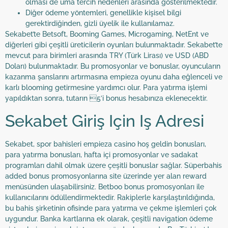
olması de uma tercih nedenleri arasında gösterilmektedir.
Diğer ödeme yöntemleri, genellikle kişisel bilgi
gerektirdiğinden, gizli üyelik ile kullanılamaz.
Sekabet’te Betsoft, Booming Games, Microgaming, NetEnt ve
diğerleri gibi çeşitli üreticilerin oyunları bulunmaktadır. Sekabet’te
mevcut para birimleri arasında TRY (Türk Lirası) ve USD (ABD
Doları) bulunmaktadır. Bu promosyonlar ve bonuslar, oyuncuların
kazanma şanslarını artırmasına empieza oyunu daha eğlenceli ve
karlı blooming getirmesine yardımcı olur. Para yatırma işlemi
yapıldıktan sonra, tutarın 5’i bonus hesabınıza eklenecektir.
Sekabet Giriş Için Iş Adresi
Sekabet, spor bahisleri empieza casino hoş geldin bonusları,
para yatırma bonusları, hafta içi promosyonlar ve sadakat
programları dahil olmak üzere çeşitli bonuslar sağlar. Süperbahis
added bonus promosyonlarına site üzerinde yer alan reward
menüsünden ulaşabilirsiniz. Betboo bonus promosyonları ile
kullanıcılarını ödüllendirmektedir. Rakiplerle karşılaştırıldığında,
bu bahis şirketinin ofisinde para yatırma ve çekme işlemleri çok
uygundur. Banka kartlarına ek olarak, çeşitli navigation ödeme