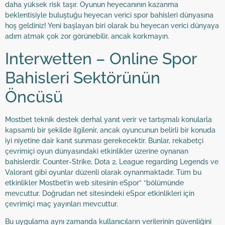
daha yüksek risk taşır. Oyunun heyecanının kazanma
beklentisiyle buluştuğu heyecan verici spor bahisleri dünyasına
hoş geldiniz! Yeni başlayan biri olarak bu heyecan verici dünyaya
adım atmak çok zor görünebilir, ancak korkmayın.
Interwetten – Online Spor
Bahisleri Sektörünün
Öncüsü
Mostbet teknik destek derhal yanıt verir ve tartışmalı konularla
kapsamlı bir şekilde ilgilenir, ancak oyuncunun belirli bir konuda
iyi niyetine dair kanıt sunması gerekecektir. Bunlar, rekabetçi
çevrimiçi oyun dünyasındaki etkinlikler üzerine oynanan
bahislerdir. Counter-Strike, Dota 2, League regarding Legends ve
Valorant gibi oyunlar düzenli olarak oynanmaktadır. Tüm bu
etkinlikler Mostbet’in web sitesinin eSpor” “bölümünde
mevcuttur. Doğrudan net sitesindeki eSpor etkinlikleri için
çevrimiçi maç yayınları mevcuttur.
Bu uygulama aynı zamanda kullanıcıların verilerinin güvenliğini