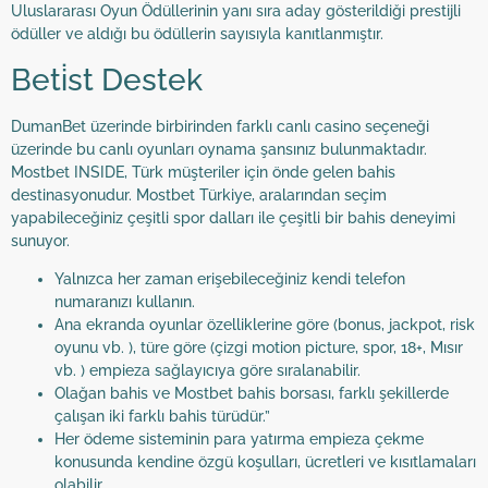
Uluslararası Oyun Ödüllerinin yanı sıra aday gösterildiği prestijli
ödüller ve aldığı bu ödüllerin sayısıyla kanıtlanmıştır.
Beti̇st Destek
DumanBet üzerinde birbirinden farklı canlı casino seçeneği
üzerinde bu canlı oyunları oynama şansınız bulunmaktadır.
Mostbet INSIDE, Türk müşteriler için önde gelen bahis
destinasyonudur. Mostbet Türkiye, aralarından seçim
yapabileceğiniz çeşitli spor dalları ile çeşitli bir bahis deneyimi
sunuyor.
Yalnızca her zaman erişebileceğiniz kendi telefon
numaranızı kullanın.
Ana ekranda oyunlar özelliklerine göre (bonus, jackpot, risk
oyunu vb. ), türe göre (çizgi motion picture, spor, 18+, Mısır
vb. ) empieza sağlayıcıya göre sıralanabilir.
Olağan bahis ve Mostbet bahis borsası, farklı şekillerde
çalışan iki farklı bahis türüdür.”
Her ödeme sisteminin para yatırma empieza çekme
konusunda kendine özgü koşulları, ücretleri ve kısıtlamaları
olabilir.