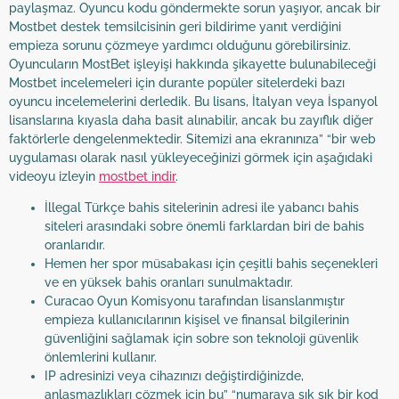
paylaşmaz. Oyuncu kodu göndermekte sorun yaşıyor, ancak bir
Mostbet destek temsilcisinin geri bildirime yanıt verdiğini
empieza sorunu çözmeye yardımcı olduğunu görebilirsiniz.
Oyuncuların MostBet işleyişi hakkında şikayette bulunabileceği
Mostbet incelemeleri için durante popüler sitelerdeki bazı
oyuncu incelemelerini derledik. Bu lisans, İtalyan veya İspanyol
lisanslarına kıyasla daha basit alınabilir, ancak bu zayıflık diğer
faktörlerle dengelenmektedir. Sitemizi ana ekranınıza” “bir web
uygulaması olarak nasıl yükleyeceğinizi görmek için aşağıdaki
videoyu izleyin
mostbet indir
.
İllegal Türkçe bahis sitelerinin adresi ile yabancı bahis
siteleri arasındaki sobre önemli farklardan biri de bahis
oranlarıdır.
Hemen her spor müsabakası için çeşitli bahis seçenekleri
ve en yüksek bahis oranları sunulmaktadır.
Curacao Oyun Komisyonu tarafından lisanslanmıştır
empieza kullanıcılarının kişisel ve finansal bilgilerinin
güvenliğini sağlamak için sobre son teknoloji güvenlik
önlemlerini kullanır.
IP adresinizi veya cihazınızı değiştirdiğinizde,
anlaşmazlıkları çözmek için bu” “numaraya sık sık bir kod