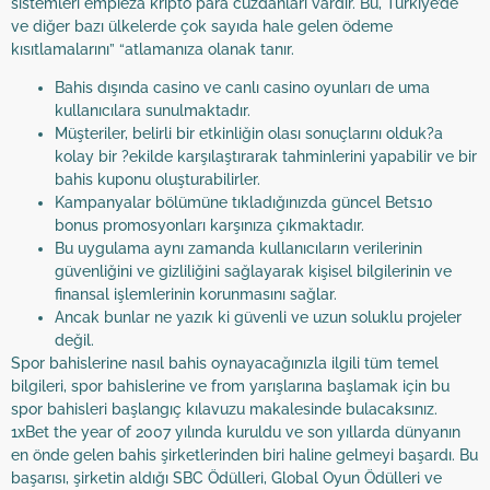
sistemleri empieza kripto para cüzdanları vardır. Bu, Türkiye’de
ve diğer bazı ülkelerde çok sayıda hale gelen ödeme
kısıtlamalarını” “atlamanıza olanak tanır.
Bahis dışında casino ve canlı casino oyunları de uma
kullanıcılara sunulmaktadır.
Müşteriler, belirli bir etkinliğin olası sonuçlarını olduk?a
kolay bir ?ekilde karşılaştırarak tahminlerini yapabilir ve bir
bahis kuponu oluşturabilirler.
Kampanyalar bölümüne tıkladığınızda güncel Bets10
bonus promosyonları karşınıza çıkmaktadır.
Bu uygulama aynı zamanda kullanıcıların verilerinin
güvenliğini ve gizliliğini sağlayarak kişisel bilgilerinin ve
finansal işlemlerinin korunmasını sağlar.
Ancak bunlar ne yazık ki güvenli ve uzun soluklu projeler
değil.
Spor bahislerine nasıl bahis oynayacağınızla ilgili tüm temel
bilgileri, spor bahislerine ve from yarışlarına başlamak için bu
spor bahisleri başlangıç ​​kılavuzu makalesinde bulacaksınız.
1xBet the year of 2007 yılında kuruldu ve son yıllarda dünyanın
en önde gelen bahis şirketlerinden biri haline gelmeyi başardı. Bu
başarısı, şirketin aldığı SBC Ödülleri, Global Oyun Ödülleri ve