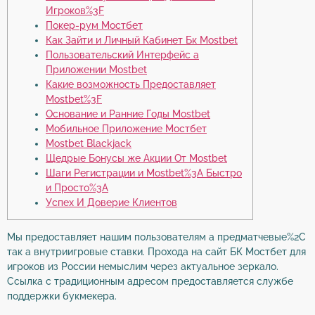
Игроков%3F
Покер-рум Мостбет
Как Зайти и Личный Кабинет Бк Mostbet
Пользовательский Интерфейс а
Приложении Mostbet
Какие возможность Предоставляет
Mostbet%3F
Основание и Ранние Годы Mostbet
Мобильное Приложение Мостбет
Mostbet Blackjack
Щедрые Бонусы же Акции От Mostbet
Шаги Регистрации и Mostbet%3A Быстро
и Просто%3A
Успех И Доверие Клиентов
Мы предоставляет нашим пользователям а предматчевые%2C
так а внутриигровые ставки. Прохода на сайт БК Мостбет для
игроков из России немыслим через актуальное зеркало.
Ссылка с традиционным адресом предоставляется службе
поддержки букмекера.