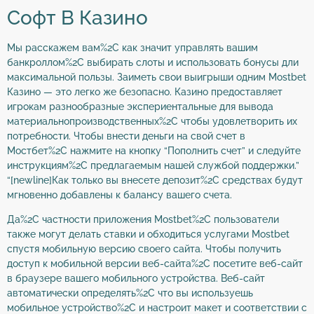
Софт В Казино
Мы расскажем вам%2C как значит управлять вашим
банкроллом%2C выбирать слоты и использовать бонусы дли
максимальной пользы. Заиметь свои выигрыши одним Mostbet
Казино — это легко же безопасно. Казино предоставляет
игрокам разнообразные экспериентальные для вывода
материальнопроизводственных%2C чтобы удовлетворить их
потребности. Чтобы внести деньги на свой счет в
Мостбет%2C нажмите на кнопку “Пополнить счет” и следуйте
инструкциям%2C предлагаемым нашей службой поддержки.”
“[newline]Как только вы внесете депозит%2C средствах будут
мгновенно добавлены к балансу вашего счета.
Да%2C частности приложения Mostbet%2C пользователи
также могут делать ставки и обходиться услугами Mostbet
спустя мобильную версию своего сайта. Чтобы получить
доступ к мобильной версии веб-сайта%2C посетите веб-сайт
в браузере вашего мобильного устройства. Веб-сайт
автоматически определять%2C что вы используешь
мобильное устройство%2C и настроит макет и соответствии с