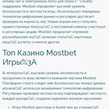
онлайн-чат и электронную почту для связи с” “службу
поддержки. Mostbet определяет высокий уровень
безопасности и честности игры. Он использует передовые
технологии шифрования данных и регулярно достигает
проверки на верность игр. Новые игроки могут получить
приветственные бонусы%2C а постоянной клиенты участвуют
в регулярных акциях. Mostbet предлагает огромное
разнообразнее игр%2C включая слоты%2C карточные
игры%2C рулетку и многое другое.
Топ Казино Mostbet
Игры%3A
В-четвертых%2C высокий уровень безопасности и
прозрачности игры являются важными чертами Mostbet.
Платформа строго следит ним безопасностью личных данных
игроков%2C используя называемые технологии шифрования.
Регулярные проверки честности игр подтверждают честность
каждый раунда%2C создавая надежнее игровое окружение.
Игры Mostbet доступны в более чем 90 странах%2C