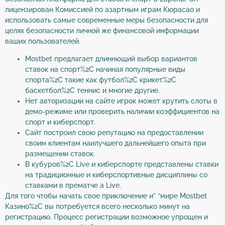
лицензирован Комиссией по азартным играм Кюрасао и
использовать самые современные меры безопасности для
целях безопасности личной же финансовой информации
ваших пользователей.
Mostbet предлагает длиннющий выбор вариантов
ставок на спорт%2C начиная популярные виды
спорта%2C такие как футбол%2C крикет%2C
баскетбол%2C теннис и многие другие.
Нет авторизации на сайте игрок может крутить слоты в
демо-режиме или проверить наличии коэффициентов на
спорт и киберспорт.
Сайт построил свою репутацию на предоставлении
своим клиентам наилучшего дальнейшего опыта при
размещении ставок.
В кубуров%2C Live и киберспорте представлены ставки
на традиционные и киберспортивные дисциплины со
ставками в прематче а Live.
Для того чтобы начать свое приключение и” “мире Mostbet
Казино%2C вы потребуется всего несколько минут на
регистрацию. Процесс регистрации возможное упрощен и