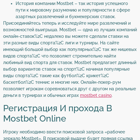
История компании Mostbet – так история успешного
пути к мировому разумению и популярности в сфере
азартных развлечений и букмекерских ставок.
Присоединяйтесь теперь и исследуйте мире развлечений и
возможностей выигрыша. Mostbet — одна из лучших компаний
онлайн-ставок%2C недалеко вы можете сделали ставки на
эти разные виды спорта%2C лиги и турниры. На сайте
имеющий большой выбор как популярных%2C так же нишевых
видов спорта%2C что позволяет стремительно найти
любимый вид спорта для ставок. Mostbet предлагает длинный
выбор вариантов ставок на спорт%2C начиная популярные
виды спорта%2C такие как футбол%2C крикет%2C
баскетбол%2C теннис и многие них. Онлайн-покер-рум
позволяет игрокам соревноваться друг с другом на реальные
деньги в турнирах и обычных играх
mostbet casino
.
Регистрация И прохода В
Mostbet Online
Игроку необходимо ввести поисковой запроса «рабочее
зеркало Mostbet». В поисковой выдаче будет прямая ссылка