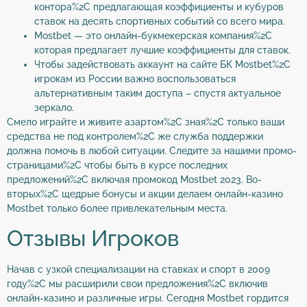
контора%2C предлагающая коэффициенты и кубуров
ставок на десять спортивных событий со всего мира.
Mostbet — это онлайн-букмекерская компания%2C
которая предлагает лучшие коэффициенты для ставок.
Чтобы задействовать аккаунт на сайте БК Mostbet%2C
игрокам из России важно воспользоваться
альтернативным таким доступа – спустя актуальное
зеркало.
Смело играйте и живите азартом%2C зная%2C только ваши
средства не под контролем%2C же служба поддержки
должна помочь в любой ситуации. Следите за нашими промо-
страницами%2C чтобы быть в курсе последних
предложений%2C включая промокод Mostbet 2023. Во-
вторых%2C щедрые бонусы и акции делаем онлайн-казино
Mostbet только более привлекательным места.
Отзывы Игроков
Начав с узкой специализации на ставках и спорт в 2009
году%2C мы расширили свои предложения%2C включив
онлайн-казино и различные игры. Сегодня Mostbet гордится