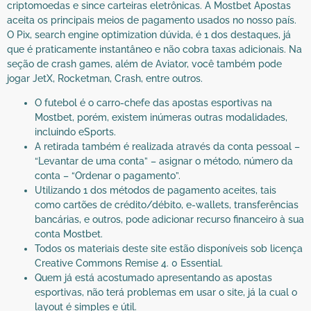
criptomoedas e since carteiras eletrônicas. A Mostbet Apostas
aceita os principais meios de pagamento usados no nosso país.
O Pix, search engine optimization dúvida, é 1 dos destaques, já
que é praticamente instantâneo e não cobra taxas adicionais. Na
seção de crash games, além de Aviator, você também pode
jogar JetX, Rocketman, Crash, entre outros.
O futebol é o carro-chefe das apostas esportivas na
Mostbet, porém, existem inúmeras outras modalidades,
incluindo eSports.
A retirada também é realizada através da conta pessoal –
“Levantar de uma conta” – asignar o método, número da
conta – “Ordenar o pagamento”.
Utilizando 1 dos métodos de pagamento aceites, tais
como cartões de crédito/débito, e-wallets, transferências
bancárias, e outros, pode adicionar recurso financeiro à sua
conta Mostbet.
Todos os materiais deste site estão disponíveis sob licença
Creative Commons Remise 4. 0 Essential.
Quem já está acostumado apresentando as apostas
esportivas, não terá problemas em usar o site, já la cual o
layout é simples e útil.