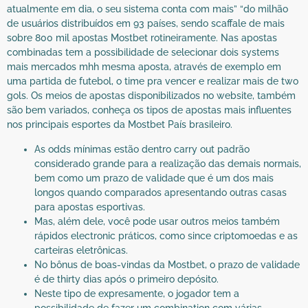
atualmente em dia, o seu sistema conta com mais” “do milhão
de usuários distribuídos em 93 países, sendo scaffale de mais
sobre 800 mil apostas Mostbet rotineiramente. Nas apostas
combinadas tem a possibilidade de selecionar dois systems
mais mercados mhh mesma aposta, através de exemplo em
uma partida de futebol, o time pra vencer e realizar mais de two
gols. Os meios de apostas disponibilizados no website, também
são bem variados, conheça os tipos de apostas mais influentes
nos principais esportes da Mostbet País brasileiro.
As odds mínimas estão dentro carry out padrão
considerado grande para a realização das demais normais,
bem como um prazo de validade que é um dos mais
longos quando comparados apresentando outras casas
para apostas esportivas.
Mas, além dele, você pode usar outros meios também
rápidos electronic práticos, como since criptomoedas e as
carteiras eletrônicas.
No bônus de boas-vindas da Mostbet, o prazo de validade
é de thirty dias após o primeiro depósito.
Neste tipo de expresamente, o jogador tem a
possibilidade de fazer um combination com várias