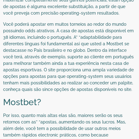
maximizar completamente seus ganhos potenciais, estan opção
de apostas é alguma excelente substituição, a partir de que
você preveja com precisão operating-system resultados.
Você poderá apostar em muitos torneios ao redor do mundo
possuindo odds atrativos. A casa de apostas está disponível em
38 idiomas, incluindo o português. A” “adaptabilidade para
diferentes línguas foi fundamental así que usted a Mostbet se
destacasse no País brasileiro e no globo. Dentro da interface
você terá, através de exemplo, suporte ao cliente em português
para melhorar também ainda a tua experiência nesta casa de
apostas esportivas. O site proporciona uma ampla variedade de
opções para apostas para que operating-system seus usuários
tenham mais possibilidades ao realizar ao conceder um palpite,
conheça quais são since opções de apostas disponíveis no site.
Mostbet?
Por isso, quanto mais altas elas são, maiores serão os seus
retornos com as” “apostas, aumentando os seus lucros. Mas,
além dele, você tem a possibilidade de usar outros meios
também rápidos electronic práticos, como because