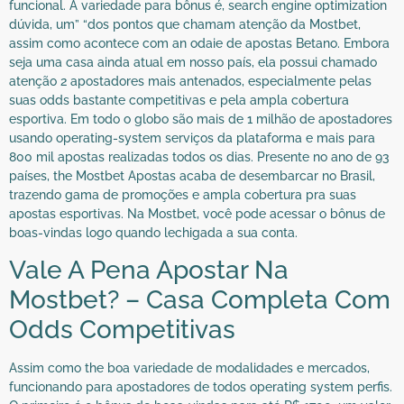
funcional. A variedade para bônus é, search engine optimization
dúvida, um” “dos pontos que chamam atenção da Mostbet,
assim como acontece com an odaie de apostas Betano. Embora
seja uma casa ainda atual em nosso país, ela possui chamado
atenção 2 apostadores mais antenados, especialmente pelas
suas odds bastante competitivas e pela ampla cobertura
esportiva. Em todo o globo são mais de 1 milhão de apostadores
usando operating-system serviços da plataforma e mais para
800 mil apostas realizadas todos os dias. Presente no ano de 93
países, the Mostbet Apostas acaba de desembarcar no Brasil,
trazendo gama de promoções e ampla cobertura pra suas
apostas esportivas. Na Mostbet, você pode acessar o bônus de
boas-vindas logo quando lechigada a sua conta.
Vale A Pena Apostar Na
Mostbet? – Casa Completa Com
Odds Competitivas
Assim como the boa variedade de modalidades e mercados,
funcionando para apostadores de todos operating system perfis.