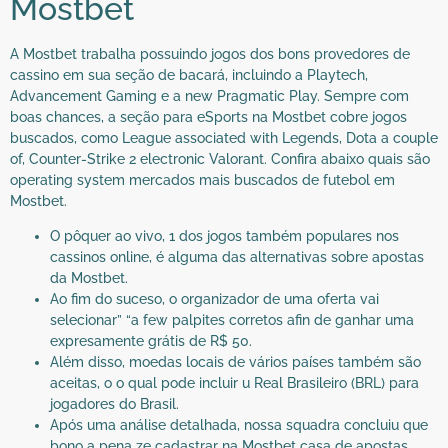
Mostbet
A Mostbet trabalha possuindo jogos dos bons provedores de
cassino em sua seção de bacará, incluindo a Playtech,
Advancement Gaming e a new Pragmatic Play. Sempre com
boas chances, a seção para eSports na Mostbet cobre jogos
buscados, como League associated with Legends, Dota a couple
of, Counter-Strike 2 electronic Valorant. Confira abaixo quais são
operating system mercados mais buscados de futebol em
Mostbet.
O pôquer ao vivo, 1 dos jogos também populares nos
cassinos online, é alguma das alternativas sobre apostas
da Mostbet.
Ao fim do suceso, o organizador de uma oferta vai
selecionar” “a few palpites corretos afin de ganhar uma
expresamente grátis de R$ 50.
Além disso, moedas locais de vários países também são
aceitas, o o qual pode incluir u Real Brasileiro (BRL) para
jogadores do Brasil.
Após uma análise detalhada, nossa squadra concluiu que
bono a pena ze cadastrar na Mostbet casa de apostas.