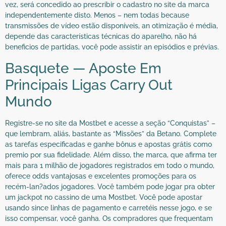
vez, será concedido ao prescribir o cadastro no site da marca
independentemente disto. Menos – nem todas because
transmissões de vídeo estão disponíveis, an otimização é média,
depende das características técnicas do aparelho, não há
beneficios de partidas, você pode assistir an episódios e prévias.
Basquete — Aposte Em
Principais Ligas Carry Out
Mundo
Registre-se no site da Mostbet e acesse a seção “Conquistas” –
que lembram, aliás, bastante as “Missões” da Betano. Complete
as tarefas especificadas e ganhe bônus e apostas grátis como
premio por sua fidelidade. Além disso, the marca, que afirma ter
mais para 1 milhão de jogadores registrados em todo o mundo,
oferece odds vantajosas e excelentes promoções para os
recém-lan?ados jogadores. Você também pode jogar pra obter
um jackpot no cassino de uma Mostbet. Você pode apostar
usando since linhas de pagamento e carretéis nesse jogo, e se
isso compensar, você ganha. Os compradores que frequentam