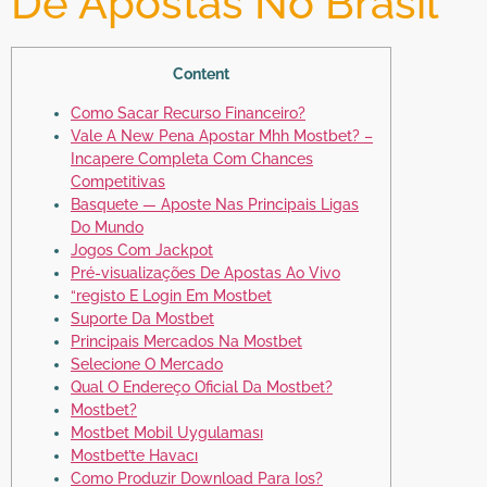
De Apostas No Brasil
Content
Como Sacar Recurso Financeiro?
Vale A New Pena Apostar Mhh Mostbet? –
Incapere Completa Com Chances
Competitivas
Basquete — Aposte Nas Principais Ligas
Do Mundo
Jogos Com Jackpot
Pré-visualizações De Apostas Ao Vivo
“registo E Login Em Mostbet
Suporte Da Mostbet
Principais Mercados Na Mostbet
Selecione O Mercado
Qual O Endereço Oficial Da Mostbet?
Mostbet?
Mostbet Mobil Uygulaması
Mostbet’te Havacı
Como Produzir Download Para Ios?