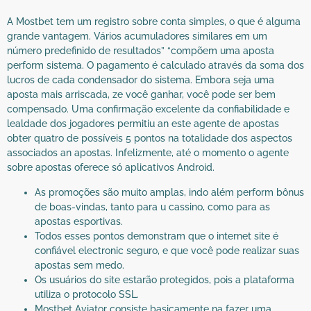
A Mostbet tem um registro sobre conta simples, o que é alguma
grande vantagem. Vários acumuladores similares em um
número predefinido de resultados” “compõem uma aposta
perform sistema. O pagamento é calculado através da soma dos
lucros de cada condensador do sistema. Embora seja uma
aposta mais arriscada, ze você ganhar, você pode ser bem
compensado. Uma confirmação excelente da confiabilidade e
lealdade dos jogadores permitiu an este agente de apostas
obter quatro de possíveis 5 pontos na totalidade dos aspectos
associados an apostas. Infelizmente, até o momento o agente
sobre apostas oferece só aplicativos Android.
As promoções são muito amplas, indo além perform bônus
de boas-vindas, tanto para u cassino, como para as
apostas esportivas.
Todos esses pontos demonstram que o internet site é
confiável electronic seguro, e que você pode realizar suas
apostas sem medo.
Os usuários do site estarão protegidos, pois a plataforma
utiliza o protocolo SSL.
Mostbet Aviator consiste basicamente na fazer uma