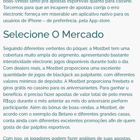
boas-vindas tanto pra apostas esportivas quanto para cassino.
Torcemos para que an incapere de apostas corrija o erro
electronic forneça em miserable um aplicativo nativo para os
usuários de iPhone – de preferência, pela App-store.
Selecione O Mercado
Seguindo diferentes vertentes do pôquer, a Mostbet tem uma
cobertura muito ampla do segmento, apresentando bastante
interatividade electronic jogos disponíveis durante todo o dia.
Com dealers reais, a Mostbet proporciona uma excelente
quantidade de jogos de blackjack ao palpitante, com diferentes
valores mínimos de depósito. A Mostbet proporciona freebets e
giros grátis no cassino para os aniversariantes. Para ganhar u
benefício, é preciso fazer apostas de valor total de pelo menos
R$150 durante o mês anterior ao mês do aniversário perform
participante. Além do bônus de boas-vindas, a Mostbet, de
acordo com o exemplo da Betano e diferentes grandes casas,
conta ainda com diferentes excelentes promoções afin de quem
gosta de dar palpites esportivos.
Com isso, os jogadores podem fazer análises de suas apostas,