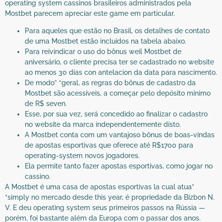
operating system cassinos brasileiros administrados pela
Mostbet parecem apreciar este game em particular.
Para aqueles que estão no Brasil, os detalhes de contato
de uma Mostbet estão incluídos na tabela abaixo.
Para reivindicar o uso do bônus weil Mostbet de
aniversário, o cliente precisa ter se cadastrado no website
ao menos 30 dias con antelacion da data para nascimento.
De modo” “geral, as regras do bônus de cadastro da
Mostbet são acessíveis, a começar pelo depósito mínimo
de R$ seven.
Esse, por sua vez, será concedido ao finalizar o cadastro
no website da marca independentemente disto.
A Mostbet conta com um vantajoso bônus de boas-vindas
de apostas esportivas que oferece até R$1700 para
operating-system novos jogadores.
Ela permite tanto fazer apostas esportivas, como jogar no
cassino.
A Mostbet é uma casa de apostas esportivas la cual atua”
“simply no mercado desde this year, é propriedade da Bizbon N.
V. E deu operating system seus primeiros passos na Rússia —
porém, foi bastante além da Europa com o passar dos anos.