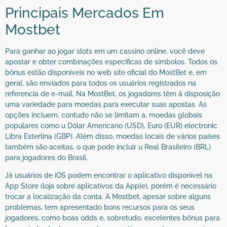
Principais Mercados Em
Mostbet
Para ganhar ao jogar slots em um cassino online, você deve
apostar e obter combinações específicas de símbolos. Todos os
bônus estão disponíveis no web site oficial do MostBet e, em
geral, são enviados para todos os usuários registrados na
referencia de e-mail. Na MostBet, os jogadores têm à disposição
uma variedade para moedas para executar suas apostas. As
opções incluem, contudo não se limitam a, moedas globais
populares como u Dólar Americano (USD), Euro (EUR) electronic
Libra Esterlina (GBP). Além disso, moedas locais de vários países
também são aceitas, o que pode incluir u Real Brasileiro (BRL)
para jogadores do Brasil.
Já usuários de iOS podem encontrar o aplicativo disponível na
App Store (loja sobre aplicativos da Apple), porém é necessário
trocar a localização da conta. A Mostbet, apesar sobre alguns
problemas, tem apresentado bons recursos para os seus
jogadores, como boas odds e, sobretudo, excelentes bônus para