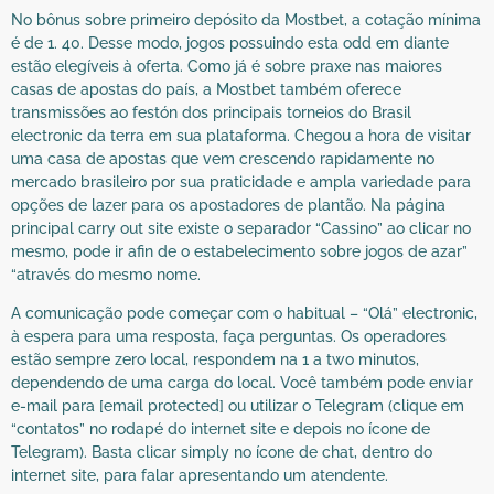
No bônus sobre primeiro depósito da Mostbet, a cotação mínima
é de 1. 40. Desse modo, jogos possuindo esta odd em diante
estão elegíveis à oferta. Como já é sobre praxe nas maiores
casas de apostas do país, a Mostbet também oferece
transmissões ao festón dos principais torneios do Brasil
electronic da terra em sua plataforma. Chegou a hora de visitar
uma casa de apostas que vem crescendo rapidamente no
mercado brasileiro por sua praticidade e ampla variedade para
opções de lazer para os apostadores de plantão. Na página
principal carry out site existe o separador “Cassino” ao clicar no
mesmo, pode ir afin de o estabelecimento sobre jogos de azar”
“através do mesmo nome.
A comunicação pode começar com o habitual – “Olá” electronic,
à espera para uma resposta, faça perguntas. Os operadores
estão sempre zero local, respondem na 1 a two minutos,
dependendo de uma carga do local. Você também pode enviar
e-mail para [email protected] ou utilizar o Telegram (clique em
“contatos” no rodapé do internet site e depois no ícone de
Telegram). Basta clicar simply no ícone de chat, dentro do
internet site, para falar apresentando um atendente.