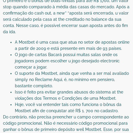
O primeiro é o bônus de boas-vindas para até R$ 1700, um valor
stop quando comparado à média das casas do mercado. Após a
confirmação do cash out, a new” “aposta será encerrada, u valor
será calculado pela casa at the creditado no balance da sua
conta. Nesse caso, é possível encerrar suan aposta antes do fim
da ida.
A Mostbet é uma casa que atua no setor de apostas online
a partir de 2009 e está presente em mais de 93 países.
O jogo de cartas Bacará possui muitas salas onde os
jogadores podem escolher u jogo desejado electronic
começar a jogar.
O suporte da Mostbet, ainda que venha a ser mal avaliado
simply no Reclame Aqui, é, no mínimo em pensiero,
bastante completo.
Isso é feito pra evitar grandes abusos do sistema at the
violações dos Termos e Condições de uma Mostbet.
Hoje, você vai entender tais como funciona o bônus da
Mostbet afin de conquistar até R$ 1. 700 no cadastro.
Do contrário, não precisa preencher u campo correspondente ao
código promocional. Não é necessário código promocional para
ganhar o bônus de primeiro depósito weil Mostbet. Esse, por sua