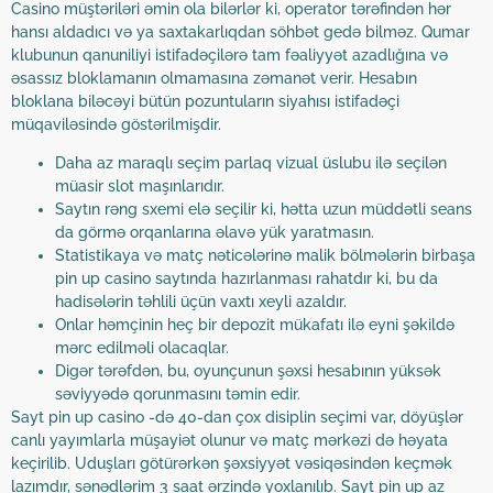
Casino müştəriləri əmin ola bilərlər ki, operator tərəfindən hər
hansı aldadıcı və ya saxtakarlıqdan söhbət gedə bilməz. Qumar
klubunun qanuniliyi istifadəçilərə tam fəaliyyət azadlığına və
əsassız bloklamanın olmamasına zəmanət verir. Hesabın
bloklana biləcəyi bütün pozuntuların siyahısı istifadəçi
müqaviləsində göstərilmişdir.
Daha az maraqlı seçim parlaq vizual üslubu ilə seçilən
müasir slot maşınlarıdır.
Saytın rəng sxemi elə seçilir ki, hətta uzun müddətli seans
da görmə orqanlarına əlavə yük yaratmasın.
Statistikaya və matç nəticələrinə malik bölmələrin birbaşa
pin up casino saytında hazırlanması rahatdır ki, bu da
hadisələrin təhlili üçün vaxtı xeyli azaldır.
Onlar həmçinin heç bir depozit mükafatı ilə eyni şəkildə
mərc edilməli olacaqlar.
Digər tərəfdən, bu, oyunçunun şəxsi hesabının yüksək
səviyyədə qorunmasını təmin edir.
Sayt pin up casino -də 40-dan çox disiplin seçimi var, döyüşlər
canlı yayımlarla müşayiət olunur və matç mərkəzi də həyata
keçirilib. Uduşları götürərkən şəxsiyyət vəsiqəsindən keçmək
lazımdır, sənədlərim 3 saat ərzində yoxlanılıb. Sayt pin up az