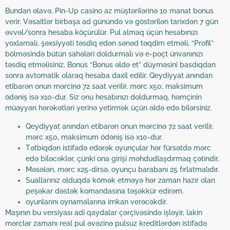
Bundan əlavə, Pin-Up casino az müştərilərinə 10 manat bonus
verir. Vəsaitlər birbaşa ad günündə və göstərilən tarixdən 7 gün
əvvəl/sonra hesaba köçürülür. Pul almaq üçün hesabınızı
yoxlamalı, şəxsiyyəti təsdiq edən sənəd təqdim etməli, “Profil”
bölməsində bütün sahələri doldurmalı və e-poçt ünvanınızı
təsdiq etməlisiniz. Bonus “Bonus əldə et” düyməsini basdıqdan
sonra avtomatik olaraq hesaba daxil edilir. Qeydiyyat anından
etibarən onun mərcinə 72 saat verilir, mərc x50, maksimum
ödəniş isə x10-dur. Siz onu hesabınızı doldurmaq, həmçinin
müəyyən hərəkətləri yerinə yetirmək üçün əldə edə bilərsiniz.
Qeydiyyat anından etibarən onun mərcinə 72 saat verilir,
mərc x50, maksimum ödəniş isə x10-dur.
Tətbiqdən istifadə edərək oyunçular hər fürsətdə mərc
edə biləcəklər, çünki ona girişi məhdudlaşdırmaq çətindir.
Məsələn, mərc x25-dirsə, oyunçu barabanı 25 fırlatmalıdır.
Suallarınız olduqda kömək etməyə hər zaman hazır olan
peşəkar dəstək komandasına təşəkkür edirəm.
oyunlarını oynamalarına imkan verəcəkdir.
Maşının bu versiyası adi qaydalar çərçivəsində işləyir, lakin
mərclər zamanı real pul əvəzinə pulsuz kreditlərdən istifadə