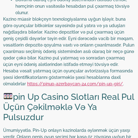
həmçinin onun vasitəsilə hesabdan pul çıxarmaq tövsiyə
olunur.
Kazino müasir blokçeyn texnologiyalarına uyğun işləyir, buna
görə oyunçular bitkoinlər sayəsində pul yatıra və ya uduşları
nağdlaşdıra bilərlər. Kazino depozitlər və pul çıxarmaq üçün
geniş çeşidli dəyərlər təyin edir. Eyni dərəcədə vacib bir məqam,
vəsaitlərin depozitə qoyulma vaxtı və onların çıxarılmasıdır. Pulun
çıxarılması seçilmiş ödəniş sistemindən asılı olaraq bir neçə günə
qədər çəkə bilər. Kazino pul yatırmaq və sonradan çıxarmaq
üçün eyni ödəniş alətlərindən istifadə etməyi tövsiyə edir.
Hesaba vəsait yatırmaq üçün oyunçular avtorizasiya formasında
şəxsi identifikatorlarını göstərməklə şəxsi hesablarına daxil
olmalıdırlar
https://pinup-azerbaycan-24.com/pin-up-giri/
.
pin Up Casino Slotları Real Pul
Üçün Çəkilməklə Və Ya
Pulsuzdur
Ümumiyyətlə, Pin-Up onlayn kazinolarda əylənmək üçün yaxşı
yerdir. Onların geniş oyun seçimi hər kəsə öz zövqünə uyğun bir