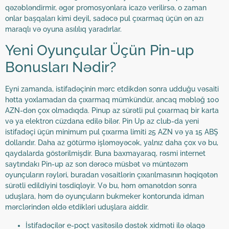
qəzəbləndirmir, əgər promosyonlara icazə verilirsə, o zaman
onlar başqaları kimi deyil, sadəcə pul çıxarmaq üçün ən azı
maraqlı və oyuna asılılıq yaradırlar.
Yeni Oyunçular Üçün Pin-up
Bonusları Nədir?
Eyni zamanda, istifadəçinin mərc etdikdən sonra udduğu vəsaiti
hətta yoxlamadan da çıxarmaq mümkündür, ancaq məbləğ 100
AZN-dən çox olmadıqda. Pinup az sürətli pul çıxarmaq bir karta
və ya elektron cüzdana edilə bilər. Pin Up az club-da yeni
istifadəçi üçün minimum pul çıxarma limiti 25 AZN və ya 15 ABŞ
dollarıdır. Daha az götürmə işləməyəcək, yalnız daha çox və bu,
qaydalarda göstərilmişdir. Buna baxmayaraq, rəsmi internet
saytındakı Pin-up az son dərəcə müsbət və müntəzəm
oyunçuların rəyləri, buradan vəsaitlərin çıxarılmasının həqiqətən
sürətli edildiyini təsdiqləyir. Və bu, həm əmanətdən sonra
uduşlara, həm də oyunçuların bukmeker kontorunda idman
mərclərindən əldə etdikləri uduşlara aiddir.
İstifadəçilər e-poçt vasitəsilə dəstək xidməti ilə əlaqə