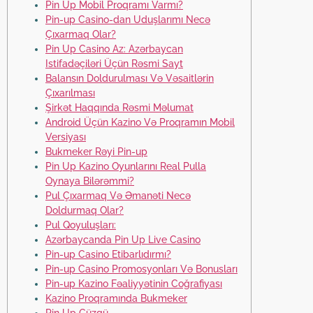
Pin Up Mobil Proqramı Varmı?
Pin-up Casino-dan Uduşlarımı Necə
Çıxarmaq Olar?
Pin Up Casino Az: Azərbaycan
Istifadəçiləri Üçün Rəsmi Sayt
Balansın Doldurulması Və Vəsaitlərin
Çıxarılması
Şirkət Haqqında Rəsmi Məlumat
Android Üçün Kazino Və Proqramın Mobil
Versiyası
Bukmeker Rəyi Pin-up
Pin Up Kazino Oyunlarını Real Pulla
Oynaya Bilərəmmi?
Pul Çıxarmaq Və Əmanəti Necə
Doldurmaq Olar?
Pul Qoyuluşları:
Azərbaycanda Pin Up Live Casino
Pin-up Casino Etibarlıdırmı?
Pin-up Casino Promosyonları Və Bonusları
Pin-up Kazino Fəaliyyətinin Coğrafiyası
Kazino Proqramında Bukmeker
Pin Up Güzgü