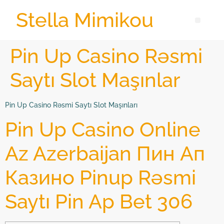
Stella Mimikou
Pin Up Casino Rəsmi
Saytı Slot Maşınlar
Pin Up Casino Rəsmi Saytı Slot Maşınları
Pin Up Casino Online
Az Azerbaijan Пин Ап
Казино Pinup Rəsmi
Saytı Pin Ap Bet 306