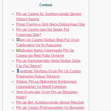
Content
Pin-up Casino Az: Azərbaycanda Qanuni
Onlayn Kazino
Pinup Casino-a Giriş Necə Doldurmaq Olar
Pin-up Casino-dan Nə Qədər Pul
Çıxarmaq Olar?
pin Up Casino Slotları Real Pul Üçün
Çəkilməklə Və Ya Pulsuzdur
uduşları Karta Çıxarmaqla Pin Up
Casino-də Real Pulla Oynayın
Pin-up Kazinolarında Hansı Slotlar Daha
Çox Pul Ödəyir?
android Telefonu Üçün Pin Up Casino
Proqramını Pulsuz Yükləyin
Xülasə: Pin-up Bukmeker Kontorunun
Üstünlükləri Və Mənfi Cəhətləri
Yeni Oyunçular Üçün Pin-up Bonusları
Nədir?
Pin-up Bet: Azərbaycanda Idman Mərcləri
Pin-up Casino Promosyonları Və Bonusları