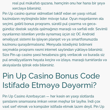
real pul mükafatı qazana, həmçinin onu hər hansı bir şeyə
xərcləyə bilərsiniz.
Pin Up casino qumar xidmətləri təklif edən ən yaxşı virtual
kazinoların reytinqində lider mövqe tutur. Oyun maşınlarının əla
seçimi, gəlirli bonus proqramı, sürətli pul çıxarma və gecə-
gündüz dəstək saytda qalmağınızı maraqlı və sərfəli edir. Sevimli
oyunlarınızı istənilən yerdə oynamaq üçün siz ОС Android
əməliyyat sistemi ilə işləyən planşet və ya smartfonunuzda
kazinonu quraşdırmalısınız. Menyuda istədiyiniz bölməni
seçməklə proqramı rəsmi internet saytından yükləyə bilərsiniz.
Sizə Pin-up casino şəxsi hesabınıza giriş veriləcək və burada siz
pul əməliyyatlarını həyata keçirə və izləyə, maraqlı turnirlərdə və
aksiyalarda iştirak edə bilərsiniz.
Pin Up Casino Bonus Code
Istifadə Etməyə Dəyərmi?
Pin Up Casino Azerbaycan — hər kəsin ən yaxşı slotlarda
şanslarını sınamasına imkan verən məşhur bir layihə. İndi çox
vaxt sərf etmək və kompüter istifadə etmək lazım deyil. Pin Up