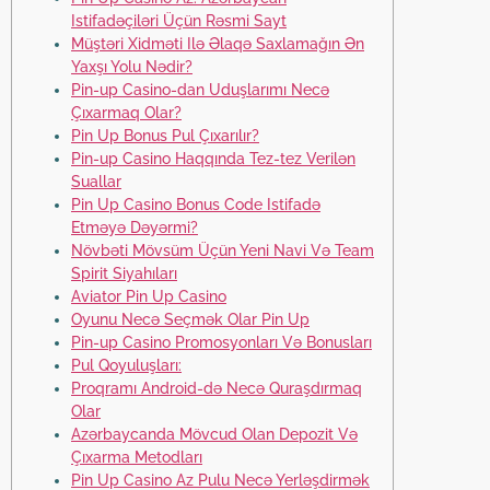
Istifadəçiləri Üçün Rəsmi Sayt
Müştəri Xidməti Ilə Əlaqə Saxlamağın Ən
Yaxşı Yolu Nədir?
Pin-up Casino-dan Uduşlarımı Necə
Çıxarmaq Olar?
Pin Up Bonus Pul Çıxarılır?
Pin-up Casino Haqqında Tez-tez Verilən
Suallar
Pin Up Casino Bonus Code Istifadə
Etməyə Dəyərmi?
Növbəti Mövsüm Üçün Yeni Navi Və Team
Spirit Siyahıları
Aviator Pin Up Casino
Oyunu Necə Seçmək Olar Pin Up
Pin-up Casino Promosyonları Və Bonusları
Pul Qoyuluşları:
Proqramı Android-də Necə Quraşdırmaq
Olar
Azərbaycanda Mövcud Olan Depozit Və
Çıxarma Metodları
Pin Up Casino Az Pulu Necə Yerləşdirmək