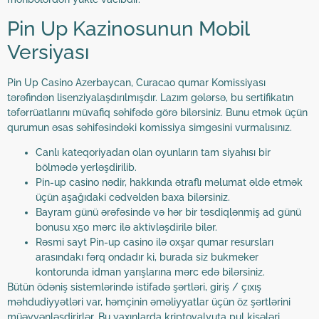
Pin Up Kazinosunun Mobil
Versiyası
Pin Up Casino Azerbaycan, Curacao qumar Komissiyası
tərəfindən lisenziyalaşdırılmışdır. Lazım gələrsə, bu sertifikatın
təfərrüatlarını müvafiq səhifədə görə bilərsiniz. Bunu etmək üçün
qurumun əsas səhifəsindəki komissiya simgəsini vurmalısınız.
Canlı kateqoriyadan olan oyunların tam siyahısı bir
bölmədə yerləşdirilib.
Pin-up casino nədir, hakkında ətraflı məlumat əldə etmək
üçün aşağıdaki cədvəldən baxa bilərsiniz.
Bayram günü ərəfəsində və hər bir təsdiqlənmiş ad günü
bonusu x50 mərc ilə aktivləşdirilə bilər.
Rəsmi sayt Pin-up casino ilə oxşar qumar resursları
arasındakı fərq ondadır ki, burada siz bukmeker
kontorunda idman yarışlarına mərc edə bilərsiniz.
Bütün ödəniş sistemlərində istifadə şərtləri, giriş / çıxış
məhdudiyyətləri var, həmçinin əməliyyatlar üçün öz şərtlərini
müəyyənləşdirirlər. Bu yaxınlarda kriptovalyuta pul kisələri