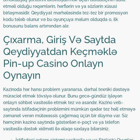
etməli olduğu rəqəmlərin, hərflərin və ya sözlərin xüsusi
birləşməsidir. Qeydiyyat mərhələsində tez-tez bir promosyon
kodu tələb olunur və bu oyunçuya məlum olduqda o, ilk
bonusunu balans artımından alır.
Çıxarma, Giriş Və Saytda
Qeydiyyatdan Keçməklə
Pin-up Casino Onlayn
Oynayın
Kazinoda hər hansı problem yaranarsa, dərhal texniki dəstəyə
müraciət etmək tövsiyə olunur. Bunu gecə-gündüz işləyən
onlayn söhbət vasitəsilə etmək tez və asandır. Kazino veb-
saytında istifadəçinin problemini mümkün qədər tez həll etməyə
zəmanət verən mütəxəssis çağırmaq üçün bir düymə var. Siz
həmçinin kazino saytında göstərilən e-poçt və ya telefon
vasitəsilə dəstək xidməti ilə əlaqə saxlaya bilərsiniz.
İstifadəçi axtarış sistemi vasitəsilə və ya Stolüstü Oyunlar