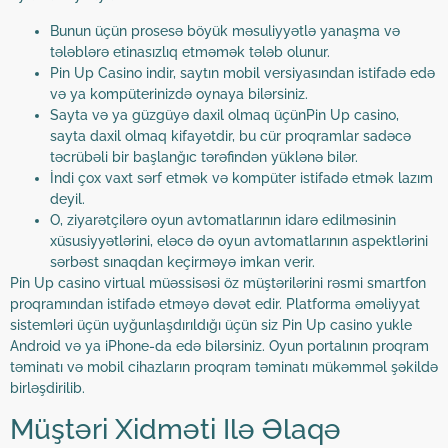
Bunun üçün prosesə böyük məsuliyyətlə yanaşma və
tələblərə etinasızlıq etməmək tələb olunur.
Pin Up Casino indir, saytın mobil versiyasından istifadə edə
və ya kompüterinizdə oynaya bilərsiniz.
Sayta və ya güzgüyə daxil olmaq üçünPin Up casino,
sayta daxil olmaq kifayətdir, bu cür proqramlar sadəcə
təcrübəli bir başlanğıc tərəfindən yüklənə bilər.
İndi çox vaxt sərf etmək və kompüter istifadə etmək lazım
deyil.
O, ziyarətçilərə oyun avtomatlarının idarə edilməsinin
xüsusiyyətlərini, eləcə də oyun avtomatlarının aspektlərini
sərbəst sınaqdan keçirməyə imkan verir.
Pin Up casino virtual müəssisəsi öz müştərilərini rəsmi smartfon
proqramından istifadə etməyə dəvət edir. Platforma əməliyyat
sistemləri üçün uyğunlaşdırıldığı üçün siz Pin Up casino yukle
Android və ya iPhone-da edə bilərsiniz. Oyun portalının proqram
təminatı və mobil cihazların proqram təminatı mükəmməl şəkildə
birləşdirilib.
Müştəri Xidməti Ilə Əlaqə