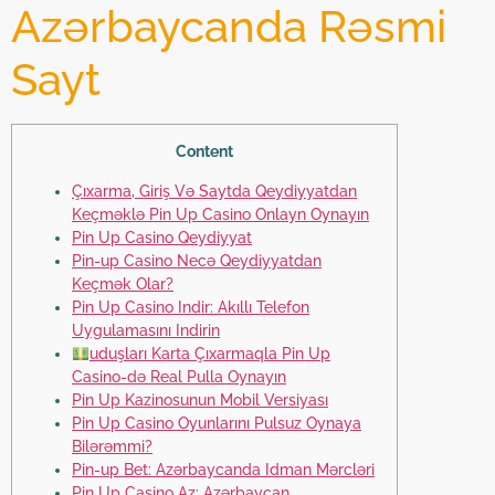
Azərbaycanda Rəsmi
Sayt
Content
Çıxarma, Giriş Və Saytda Qeydiyyatdan
Keçməklə Pin Up Casino Onlayn Oynayın
Pin Up Casino Qeydiyyat
Pin-up Casino Necə Qeydiyyatdan
Keçmək Olar?
Pin Up Casino Indir: Akıllı Telefon
Uygulamasını Indirin
uduşları Karta Çıxarmaqla Pin Up
Casino-də Real Pulla Oynayın
Pin Up Kazinosunun Mobil Versiyası
Pin Up Casino Oyunlarını Pulsuz Oynaya
Bilərəmmi?
Pin-up Bet: Azərbaycanda Idman Mərcləri
Pin Up Casino Az: Azərbaycan