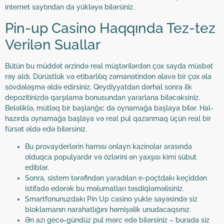
internet saytından da yükləyə bilərsiniz.
Pin-up Casino Haqqında Tez-tez
Verilən Suallar
Bütün bu müddət ərzində real müştərilərdən çox sayda müsbət
rəy aldı. Dürüstlük və etibarlılıq zəmanətindən əlavə bir çox əla
sövdələşmə əldə edirsiniz. Qeydiyyatdan dərhal sonra ilk
depozitinizdə qarşılama bonusundan yararlana biləcəksiniz.
Beləliklə, mütləq bir başlanğıc da oynamağa başlaya bilər. Hal-
hazırda oynamağa başlaya və real pul qazanmaq üçün real bir
fürsət əldə edə bilərsiniz.
Bu provayderlərin hamısı onlayn kazinolar arasında
olduqca populyardır və özlərini ən yaxşısı kimi sübut
ediblər.
Sonra, sistem tərəfindən yaradılan e-poçtdakı keçiddən
istifadə edərək bu məlumatları təsdiqləməlisiniz.
Smartfonunuzdakı Pin Up casino yukle sayəsində siz
bloklamanın narahatlığını həmişəlik unudacaqsınız.
Ən azı gecə-gündüz pul mərc edə bilərsiniz – burada siz