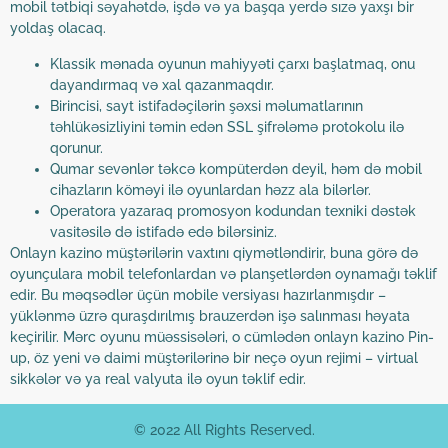
mobil tətbiqi səyahətdə, işdə və ya başqa yerdə sızə yaxşı bir
yoldaş olacaq.
Klassik mənada oyunun mahiyyəti çarxı başlatmaq, onu
dayandırmaq və xal qazanmaqdır.
Birincisi, sayt istifadəçilərin şəxsi məlumatlarının
təhlükəsizliyini təmin edən SSL şifrələmə protokolu ilə
qorunur.
Qumar sevənlər təkcə kompüterdən deyil, həm də mobil
cihazların köməyi ilə oyunlardan həzz ala bilərlər.
Operatora yazaraq promosyon kodundan texniki dəstək
vasitəsilə də istifadə edə bilərsiniz.
Onlayn kazino müştərilərin vaxtını qiymətləndirir, buna görə də
oyunçulara mobil telefonlardan və planşetlərdən oynamağı təklif
edir. Bu məqsədlər üçün mobile versiyası hazırlanmışdır –
yüklənmə üzrə quraşdırılmış brauzerdən işə salınması həyata
keçirilir. Mərc oyunu müəssisələri, o cümlədən onlayn kazino Pin-
up, öz yeni və daimi müştərilərinə bir neçə oyun rejimi – virtual
sikkələr və ya real valyuta ilə oyun təklif edir.
© 2022 All Rights Reserved.