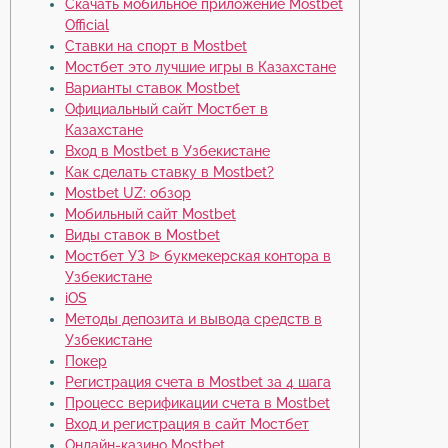
Скачать мобильное приложение Mostbet
Official
Ставки на спорт в Mostbet
Мостбет это лучшие игры в Казахстане
Варианты ставок Mostbet
Официальный сайт Мостбет в
Казахстане
Вход в Mostbet в Узбекистане
Как сделать ставку в Mostbet?
Mostbet UZ: обзор
Мобильный сайт Mostbet
Виды ставок в Mostbet
Мостбет УЗ ᐉ букмекерская контора в
Узбекистане
iOS
Методы депозита и вывода средств в
Узбекистане
Покер
Регистрация счета в Mostbet за 4 шага
Процесс верификации счета в Mostbet
Вход и регистрация в сайт Мостбет
Онлайн-казино Mostbet