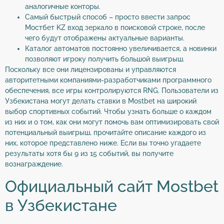
аналогичные конторы.
Самый быстрый способ – просто ввести запрос
Мостбет KZ вход зеркало в поисковой строке, после
чего будут отображены актуальные варианты.
Каталог автоматов постоянно увеличивается, а новинки
позволяют игроку получить большой выигрыш.
Поскольку все они лицензированы и управляются
авторитетными компаниями-разработчиками программного
обеспечения, все игры контролируются RNG. Пользователи из
Узбекистана могут делать ставки в Mostbet на широкий
выбор спортивных событий. Чтобы узнать больше о каждом
из них и о том, как они могут помочь вам оптимизировать свой
потенциальный выигрыш, прочитайте описание каждого из
них, которое представлено ниже. Если вы точно угадаете
результаты хотя бы 9 из 15 событий, вы получите
вознаграждение.
Официальный сайт Mostbet
в Узбекистане