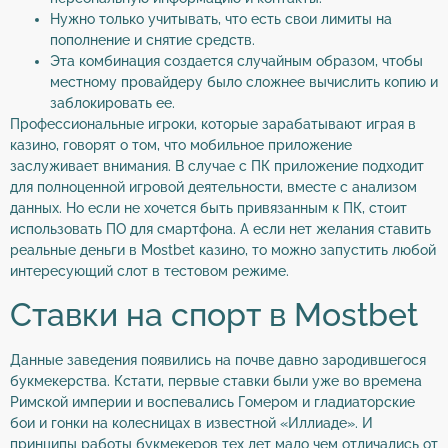
Нужно только учитывать, что есть свои лимиты на
пополнение и снятие средств.
Эта комбинация создается случайным образом, чтобы
местному провайдеру было сложнее вычислить копию и
заблокировать ее.
Профессиональные игроки, которые зарабатывают играя в
казино, говорят о том, что мобильное приложение
заслуживает внимания. В случае с ПК приложение подходит
для полноценной игровой деятельности, вместе с анализом
данных. Но если не хочется быть привязанным к ПК, стоит
использовать ПО для смартфона. А если нет желания ставить
реальные деньги в Mostbet казино, то можно запустить любой
интересующий слот в тестовом режиме.
Ставки на спорт в Mostbet
Данные заведения появились на почве давно зародившегося
букмекерства. Кстати, первые ставки были уже во времена
Римской империи и воспевались Гомером и гладиаторские
бои и гонки на колесницах в известной «Иллиаде». И
принципы работы букмекеров тех лет мало чем отличались от