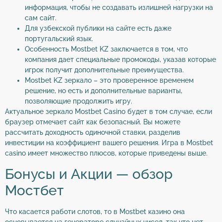
информация, чтобы не создавать излишней нагрузки на
сам сайт.
Для узбекской публики на сайте есть даже
португальский язык.
Особенность Mostbet KZ заключается в том, что
компания дает специальные промокоды, указав которые
игрок получит дополнительные преимущества.
Mostbet KZ зеркало – это проверенное временем
решение, но есть и дополнительные варианты,
позволяющие продолжить игру.
Актуальное зеркало Mostbet Casino будет в том случае, если
браузер отмечает сайт как безопасный. Вы можете
рассчитать доходность одиночной ставки, разделив
инвестиции на коэффициент вашего решения. Игра в Mostbet
casino имеет множество плюсов, которые приведены выше.
Бонусы и Акции — обзор
Мостбет
Что касается работи слотов, то в Mostbet казино она
основывается на генераторе случайных чисел, так что нет