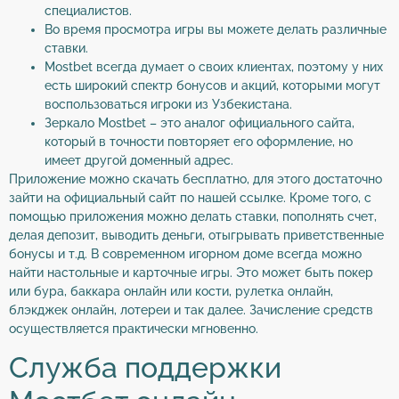
специалистов.
Во время просмотра игры вы можете делать различные
ставки.
Mostbet всегда думает о своих клиентах, поэтому у них
есть широкий спектр бонусов и акций, которыми могут
воспользоваться игроки из Узбекистана.
Зеркало Mostbet – это аналог официального сайта,
который в точности повторяет его оформление, но
имеет другой доменный адрес.
Приложение можно скачать бесплатно, для этого достаточно
зайти на официальный сайт по нашей ссылке. Кроме того, с
помощью приложения можно делать ставки, пополнять счет,
делая депозит, выводить деньги, отыгрывать приветственные
бонусы и т.д. В современном игорном доме всегда можно
найти настольные и карточные игры. Это может быть покер
или бура, баккара онлайн или кости, рулетка онлайн,
блэкджек онлайн, лотереи и так далее. Зачисление средств
осуществляется практически мгновенно.
Служба поддержки