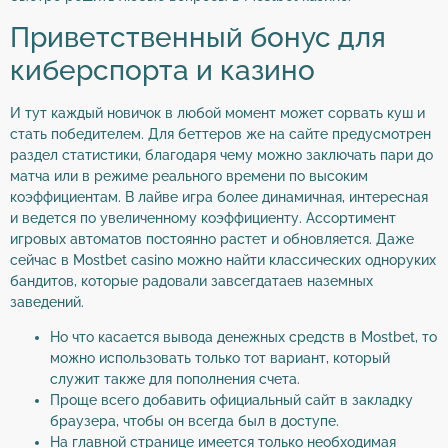
Приветственный бонус для
киберспорта и казино
И тут каждый новичок в любой момент может сорвать куш и
стать победителем. Для беттеров же на сайте предусмотрен
раздел статистики, благодаря чему можно заключать пари до
матча или в режиме реального времени по высоким
коэффициентам. В лайве игра более динамичная, интересная
и ведется по увеличенному коэффициенту. Ассортимент
игровых автоматов постоянно растет и обновляется. Даже
сейчас в Mostbet casino можно найти классических одноруких
бандитов, которые радовали завсегдатаев наземных
заведений.
Но что касается вывода денежных средств в Mostbet, то
можно использовать только тот вариант, который
служит также для пополнения счета.
Проще всего добавить официальный сайт в закладку
браузера, чтобы он всегда был в доступе.
На главной странице имеется только необходимая