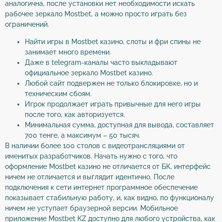
аналогична, после установки нет необходимости искать
рабочее зеркало Mostbet, а можно просто играть без
ограничений.
Найти игры в Mostbet казино, слоты и фри спины не
занимает много времени.
Даже в telegram-каналы часто выкладывают
официальное зеркало Mostbet казино.
Любой сайт подвержен не только блокировке, но и
техническим сбоям.
Игрок продолжает играть привычные для него игры
после того, как авторизуется.
Минимальная сумма, доступная для вывода, составляет
700 тенге, а максимум – 50 тысяч.
В наличии более 100 столов с видеотрансляциями от
именитых разработчиков. Начать нужно с того, что
оформление Mostbet казино не отличается от БК, интерфейс
ничем не отличается и выглядит идентично. После
подключения к сети интернет программное обеспечение
показывает стабильную работу, и, как видно, по функционалу
ничем не уступает браузерной версии. Мобильное
приложение Mostbet KZ доступно для любого устройства, как