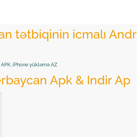
n tətbiqinin icmalı And
d APK, iPhone yükləmə AZ
rbaycan Apk & Indir Ap