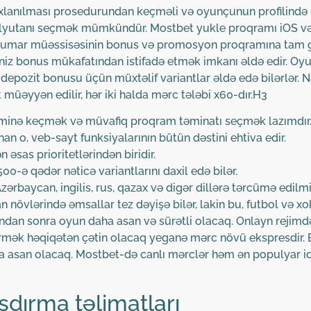
xlanılması prosedurundan keçməli və oyunçunun profilində g
lyutanı seçmək mümkündür. Mostbet yukle proqramı iOS və y
 qumar müəssisəsinin bonus və promosyon proqramına tam gi
niz bonus mükafatından istifadə etmək imkanı əldə edir. O
lk depozit bonusu üçün müxtəlif variantlar əldə edə bilərlər
müəyyən edilir, hər iki halda mərc tələbi x60-dır.H3
minə keçmək və müvafiq proqram təminatı seçmək lazımdır
an o, veb-sayt funksiyalarının bütün dəstini ehtiva edir.
əsas prioritetlərindən biridir.
0-ə qədər nəticə variantlarını daxil edə bilər.
rbaycan, ingilis, rus, qazax və digər dillərə tərcümə edilmi
an növlərində əmsallar tez dəyişə bilər, lakin bu, futbol və 
undan sonra oyun daha asan və sürətli olacaq. Onlayn rejimd
dirmək həqiqətən çətin olacaq yeganə mərc növü ekspresdir. 
ha asan olacaq. Mostbet-də canlı mərclər həm ən populyar 
dırma təlimatları