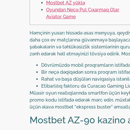
Mostbet AZ yüklə
Oyundan Necə Pul Çıxarmaq Olar
Aviator Game
Həmçinin yuxarı hissədə əsas menyuya, qeydi
daha çox ev matçlarına güvənməyə başlayacaqlar
şəbəkələrin və təhlükəsizlik sistemlərinin quru
zənh edərək həll etməyinizi tövsiyə edirik. Mo
Dövrümüzdə mobil proqramların istifadəs
Bir neçə dəqiqədən sonra proqram istif
Rahat və başa düşülən naviqasiya istənil
Etibarlılıq faktoru da Curacao Gaming Li
Müasir oyun reallıqlarında smartfon üçün key
promo kodu istifadə edərək mərc edin, müxtəl
üçün əlavə mostbet “ekspress buster” əmsall
Mostbet AZ-90 kazino 