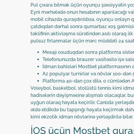
Pul çıxara bilmək üçün oyunçu şəxsiyyətin yo
Eyni mərhələdə onun hesabının aparılacağı va
mobil cihazda quraşdırılıbsa, oyunçu onlayn
çatdıqdan dərhal sonra qumarbaz xoş gəlmisi
təklifinin aktivləşmə sürətindən asılı olaraq i
pulsuz fırlanmalar üçün mərc müddəti 24 saat 
Mesajı oxuduqdan sonra platforma siste
Telefonunuzda brauzer vasitəsilə işə salın
İdman bahisləri Mostbet platformasının ən 
Az populyar turnirlər və növlər 100-dən 50
Platforma 40-dan çox dilə, o cümlədən Azə
Voleybol, basketbol, ​​stolüstü tennis kimi idm
hadisələrin dəyişməsinə alışmalı olacaqlar, b
uyğun olaraq həyata keçirilir. Canlıda yerləş
əldə etdikdə bu tapşırığı həyata keçirmək da
kimi ekzotik idman növlərinə yerləşdirilə bilər.
İOS üçün Mostbet quraş