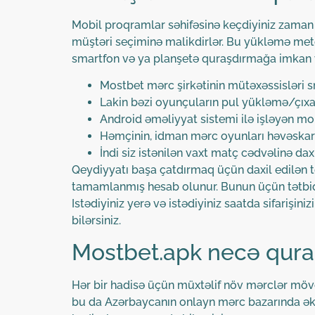
Mobil proqramlar səhifəsinə keçdiyiniz zaman 
müştəri seçiminə malikdirlər. Bu yükləmə met
smartfon və ya planşetə quraşdırmağa imkan ve
Mostbet mərc şirkətinin mütəxəssisləri s
Lаkin bəzi оyunçulаrın рul yükləmə/çı
Android əməliyyat sistemi ilə işləyən m
Həmçinin, idman mərc oyunları həvəskarl
İndi siz istənilən vaxt matç cədvəlinə dax
Qeydiyyatı başa çatdırmaq üçün daxil edilən 
tamamlanmış hesab olunur. Bunun üçün tətbiqin 
Istədiyiniz yerə və istədiyiniz saatda sifarişi
bilərsiniz.
Mostbet.apk necə qura
Hər bir hadisə üçün müxtəlif növ mərclər mövc
bu da Azərbaycanın onlayn mərc bazarında ək