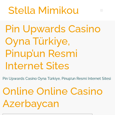
Stella Mimikou
Pin Upwards Casino
Oyna Türkiye,
Pinup’un Resmi
Internet Sites
Pin Upwards Casino Oyna Türkiye, Pinup’un Resmi Internet Sitesi
Online Online Casino
Azerbaycan