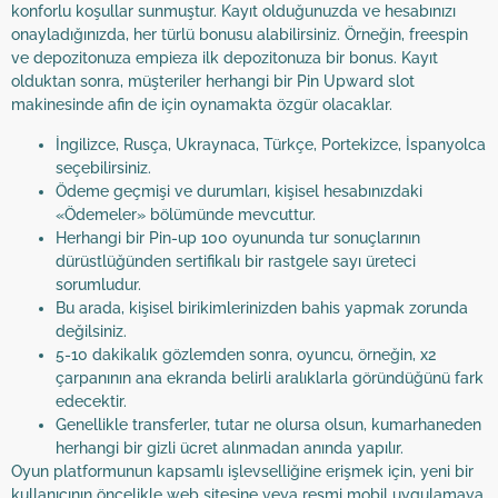
konforlu koşullar sunmuştur. Kayıt olduğunuzda ve hesabınızı
onayladığınızda, her türlü bonusu alabilirsiniz. Örneğin, freespin
ve depozitonuza empieza ilk depozitonuza bir bonus. Kayıt
olduktan sonra, müşteriler herhangi bir Pin Upward slot
makinesinde afin de için oynamakta özgür olacaklar.
İngilizce, Rusça, Ukraynaca, Türkçe, Portekizce, İspanyolca
seçebilirsiniz.
Ödeme geçmişi ve durumları, kişisel hesabınızdaki
«Ödemeler» bölümünde mevcuttur.
Herhangi bir Pin-up 100 oyununda tur sonuçlarının
dürüstlüğünden sertifikalı bir rastgele sayı üreteci
sorumludur.
Bu arada, kişisel birikimlerinizden bahis yapmak zorunda
değilsiniz.
5-10 dakikalık gözlemden sonra, oyuncu, örneğin, x2
çarpanının ana ekranda belirli aralıklarla göründüğünü fark
edecektir.
Genellikle transferler, tutar ne olursa olsun, kumarhaneden
herhangi bir gizli ücret alınmadan anında yapılır.
Oyun platformunun kapsamlı işlevselliğine erişmek için, yeni bir
kullanıcının öncelikle web sitesine veya resmi mobil uygulamaya