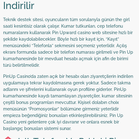
Indirilir
Teknik destek sitesi, oyuncuların tüm sorularıyla günün the girl
saati kesintisiz olarak çalışır. Kumar tutkunları, cep telefonu
numaralarını kullanarak Pin Upward casino web sitesine hızlı bir
şekilde kaydolabilecekler. Böyle hızlı bir kayıt için, “Kayıt”
menüsündeki “Telefonla” sekmesini seçmeniz yeterlidir. Açılış
ekranı formunda sadece bir telefon numarası girilmeli ve Pin Up
kumarhanesinde bir mevduat hesabı açmak için afin de birimi
türü belirtilmelidir.
PinUp Casino’da zaten açık bir hesabı olan ziyaretçilerin indirilen
uygulamaya tekrar kaydolmasına gerek yoktur. Sadece takma
adlarını ve şifrelerini kullanarak oyun profiline giderler. PinUp
kumarhanesinde kaydı tamamlayan ziyaretçiler, kumar sitesinin
çeşitli bonus programları mevcuttur. Kişisel dolabın choix
menüsünün “Promosyonlar” bölümüne girmeniz yeterlidir
empieza beğendiğiniz bonusları etkinleştirebilirsiniz. Pin Up
Casino yeni gelenlere çok iyi davranır ve onlara esnek bir
başlangıç bonusları sistemi sunar.