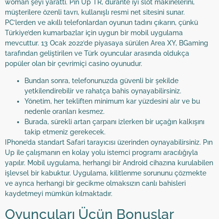
woman şeyi yarattı. Pin Up TR, durante iyi slot makinelerini,
müşterilere özenli tavrı, kullanışlı resmi net sitesini sunar.
PC’lerden ve akıllı telefonlardan oyunun tadını çıkarın, çünkü
Türkiye’den kumarbazlar için uygun bir mobil uygulama
mevcuttur. 13 Ocak 2022’de piyasaya sürülen Area XY, BGaming
tarafından geliştirilen ve Türk oyuncular arasında oldukça
popüler olan bir çevrimiçi casino oyunudur.
Bundan sonra, telefonunuzda güvenli bir şekilde
yetkilendirebilir ve rahatça bahis oynayabilirsiniz.
Yönetim, her tekliften minimum kar yüzdesini alır ve bu
nedenle oranları kesmez.
Burada, sürekli artan çarpanı izlerken bir uçağın kalkışını
takip etmeniz gerekecek.
IPhone’da standart Safari tarayıcısı üzerinden oynayabilirsiniz. Pın
Up ile çalışmanın en kolay yolu istemci programı aracılığıyla
yapılır. Mobil uygulama, herhangi bir Android cihazına kurulabilen
işlevsel bir kabuktur. Uygulama, kilitlenme sorununu çözmekte
ve ayrıca herhangi bir gecikme olmaksızın canlı bahisleri
kaydetmeyi mümkün kılmaktadır.
Oyunçuları Üçün Bonuslar