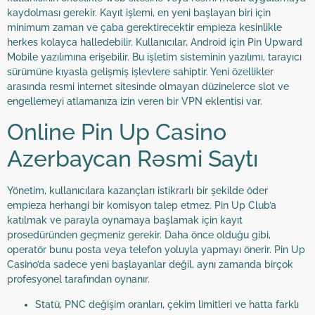
kaydolması gerekir. Kayıt işlemi, en yeni başlayan biri için
minimum zaman ve çaba gerektirecektir empieza kesinlikle
herkes kolayca halledebilir. Kullanıcılar, Android için Pin Upward
Mobile yazılımına erişebilir. Bu işletim sisteminin yazılımı, tarayıcı
sürümüne kıyasla gelişmiş işlevlere sahiptir. Yeni özellikler
arasında resmi internet sitesinde olmayan düzinelerce slot ve
engellemeyi atlamanıza izin veren bir VPN eklentisi var.
Online Pin Up Casino
Azerbaycan Rəsmi Saytı
Yönetim, kullanıcılara kazançları istikrarlı bir şekilde öder
empieza herhangi bir komisyon talep etmez. Pin Up Club’a
katılmak ve parayla oynamaya başlamak için kayıt
prosedüründen geçmeniz gerekir. Daha önce olduğu gibi,
operatör bunu posta veya telefon yoluyla yapmayı önerir. Pin Up
Casino’da sadece yeni başlayanlar değil, aynı zamanda birçok
profesyonel tarafından oynanır.
Statü, PNC değişim oranları, çekim limitleri ve hatta farklı