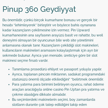
Pinup 360 Geydiyyat
Bu önemlidir, çünkü birçok kumarhane bonusu ve gerçek bir
hesabı “lehimleyerek” birleştirir ve böylece bahis oynanana
kadar kazançların çekilmesine izin vermez. Pin Upward
kumarhanesinin ana sayfasının arayüzü basit ve rahattır, bu weil
deneyimi olmayan bir oyuncunun bile web site yönetimini
anlamasına olanak tanır. Kazançların çekildiği slot makineleri,
kullanıcıların makineleri aramasını kolaylaştırmak için ayrı bir
sekmede bulunur. Ayrıca yan menüde, üreticiye göre bir slot
makinesi seçme fırsatı vardır.
Tanımlama prosedürü ehliyet ve pasaport yoluyla yapılır.
Ayrıca, toplanan pincoin miktarının, sadakat programındaki
statünüzü önemli ölçüde etkilediğini” “belirtmek önemlidir.
Para yatırma para birimini belirleyen oyuncu, rahat ödeme
araçları aracılığıyla online casino Pin Up’tan pra yatırma ve
çekme olasılığını dikkate almalıdır.
Bu seçimlerdeki makinelerin seçimi, boy zamanlarda
slotların durante çok talep edildiğini takip eden