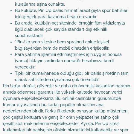
kurallarına aşina olmaktır.
Bu kulüpte, Pin Up bahis hizmeti aracılığıyla spor bahisleri
için gerçek para kazanma fırsatı da vardır.
Bu arada, kulübün net sitesinde, örneğin film yıldızlarıyla
ilgili olabilecek çok sayıda standart dışı etkinlik
sunulmaktadır.
“Pin-Up web sitesine hem sprained ankle kişisel
bilgisayardan hem de mobil cihazdan erişilebilir.
Para yatırma işlemini etkinleştirmek için uygun bonusa
(varsa) tıklayın, ardından operatör hesabınıza kredi
verecektir.
Tıpkı bir kumarhanede olduğu gibi, bir bahis şirketinin tam
olarak sah siteden oynaması çok önemlidir.
Pin Up’ta, dürüst, güvenilir ve daha da önemlisi kazanılan paranın
anında ödenmesi garantisi ile yüksek kalitede heyecan verici
oyunlara erişebileceksiniz. Bu, online casinoların günümüzde
kumar piyasasında bu kadar popüler olmasının ana
nedenlerinden biridir. Farklı ülkelerde oynayan kulüp müşterileri,
çok çeşitli konulara ve geniş bir oran yelpazesine sahip çok
çeşitli slot makinelerine erişebilecekler. Ayrıca, Pin Up sitesi
kullanıcıları bir bahisçinin ofisinin hizmetlerini kullanabilir ve spor