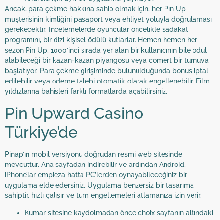
Ancak, para çekme hakkına sahip olmak için, her Pın Up
müşterisinin kimliğini pasaport veya ehliyet yoluyla doğrulaması
gerekecektir. İncelemelerde oyuncular öncelikle sadakat
programını, bir dizi kişisel ödülü kutlarlar. Hemen hemen her
sezon Pin Up, 1000’inci sırada yer alan bir kullanıcının bile ödül
alabileceği bir kazan-kazan piyangosu veya cömert bir turnuva
başlatıyor. Para çekme girişiminde bulunulduğunda bonus iptal
edilebilir veya ödeme talebi otomatik olarak engellenebilir. Film
yıldızlarına bahisleri farklı formatlarda açabilirsiniz.
Pin Upward Casino
Türkiye’de
Pinap’ın mobil versiyonu doğrudan resmi web sitesinde
mevcuttur. Ana sayfadan indirebilir ve ardından Android,
iPhone’lar empieza hatta PC’lerden oynayabileceğiniz bir
uygulama elde edersiniz. Uygulama benzersiz bir tasarıma
sahiptir, hızlı çalışır ve tüm engellemeleri atlamanıza izin verir.
Kumar sitesine kaydolmadan önce choix sayfanın altındaki