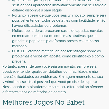
Aguarde até que o jogo termine e, em caso de sucesso,
seus ganhos aparecerão instantaneamente em seu saldo e
estarão disponíveis para saque.
Portanto, apesar de que você seja um novato, sempre será
possível entender todos os detalhes com facilidade, e não
haverá dificuldades ou problemas.
Muitos apostadores procuram casas de apostas novatas
no mercado em busca de odds mais atrativas que as
grandes e populares plataformas presentes em nosso
mercado.
O B1. BET oferece material de conscientização sobre os
problemas e vícios em aposta, como identificá-lo e como
prevenir.
Portanto, apesar de que você seja um novato, sempre será
possível entender quaisquer detalhes com facilidade, e não
haverá dificuldades ou problemas. Em algum momento da sua
vivência nesse site, é possível que você precise de suporte.
Nesse cenário, a plataforma mostra seu diferencial ao oferecer
diferentes tipos de métodos de contato.
Melhores Jogos No B1bet