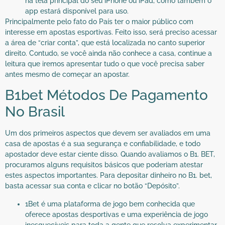
na tela principal do seu iPhone ou iPad, como também o
app estará disponível para uso.
Principalmente pelo fato do País ter o maior público com
interesse em apostas esportivas. Feito isso, será preciso acessar
a área de “criar conta”, que está localizada no canto superior
direito. Contudo, se você ainda não conhece a casa, continue a
leitura que iremos apresentar tudo o que você precisa saber
antes mesmo de começar an apostar.
B1bet Métodos De Pagamento
No Brasil
Um dos primeiros aspectos que devem ser avaliados em uma
casa de apostas é a sua segurança e confiabilidade, e todo
apostador deve estar ciente disso. Quando avaliamos o B1. BET,
procuramos alguns requisitos básicos que poderiam atestar
estes aspectos importantes. Para depositar dinheiro no B1. bet,
basta acessar sua conta e clicar no botão “Depósito”.
1Bet é uma plataforma de jogo bem conhecida que
oferece apostas desportivas e uma experiência de jogo
inesquecíveis para toda a gente que resolva experimentar.