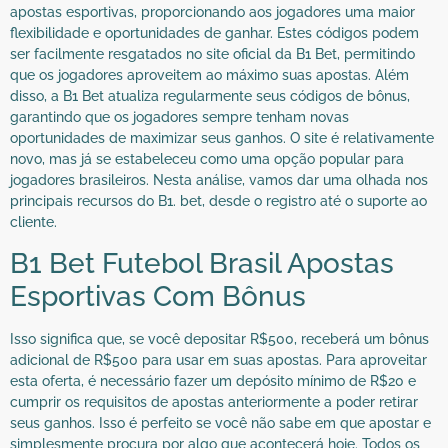
apostas esportivas, proporcionando aos jogadores uma maior
flexibilidade e oportunidades de ganhar. Estes códigos podem
ser facilmente resgatados no site oficial da B1 Bet, permitindo
que os jogadores aproveitem ao máximo suas apostas. Além
disso, a B1 Bet atualiza regularmente seus códigos de bônus,
garantindo que os jogadores sempre tenham novas
oportunidades de maximizar seus ganhos. O site é relativamente
novo, mas já se estabeleceu como uma opção popular para
jogadores brasileiros. Nesta análise, vamos dar uma olhada nos
principais recursos do B1. bet, desde o registro até o suporte ao
cliente.
B1 Bet Futebol Brasil Apostas
Esportivas Com Bônus
Isso significa que, se você depositar R$500, receberá um bônus
adicional de R$500 para usar em suas apostas. Para aproveitar
esta oferta, é necessário fazer um depósito mínimo de R$20 e
cumprir os requisitos de apostas anteriormente a poder retirar
seus ganhos. Isso é perfeito se você não sabe em que apostar e
simplesmente procura por algo que acontecerá hoje. Todos os