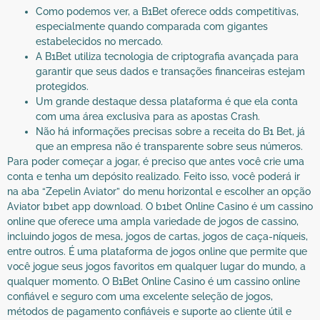
Como podemos ver, a B1Bet oferece odds competitivas,
especialmente quando comparada com gigantes
estabelecidos no mercado.
A B1Bet utiliza tecnologia de criptografia avançada para
garantir que seus dados e transações financeiras estejam
protegidos.
Um grande destaque dessa plataforma é que ela conta
com uma área exclusiva para as apostas Crash.
Não há informações precisas sobre a receita do B1 Bet, já
que an empresa não é transparente sobre seus números.
Para poder começar a jogar, é preciso que antes você crie uma
conta e tenha um depósito realizado. Feito isso, você poderá ir
na aba “Zepelin Aviator” do menu horizontal e escolher an opção
Aviator b1bet app download. O b1bet Online Casino é um cassino
online que oferece uma ampla variedade de jogos de cassino,
incluindo jogos de mesa, jogos de cartas, jogos de caça-níqueis,
entre outros. É uma plataforma de jogos online que permite que
você jogue seus jogos favoritos em qualquer lugar do mundo, a
qualquer momento. O B1Bet Online Casino é um cassino online
confiável e seguro com uma excelente seleção de jogos,
métodos de pagamento confiáveis e suporte ao cliente útil e