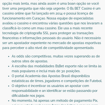
opção mais lenta, mas ainda assim é uma boan opção se você
tiver uma pergunta que não seja urgente. O B1 BET Casino é um
cassino online que foi lançado em 2014 e possui licença de
funcionamento em Curaçao. Nossa equipe de especialistas
avaliou o cassino e encontrou várias questões que nos levaram a
classificá-lo como um mau cassino. Ele usa a mais recente
tecnologia de criptografia SSL para proteger as transações
financeiras e informações pessoais do usuário. Não é necessário
ser um apostador experiente no mercado de apostas esportivas
para perceber o alto nível de competitividade apresentado.
As odds são competitivas, muitas vezes superando as de
outros sites de apostas.
A escolha das modalidades B1Bet esporte não se limita às
mais populares e inclui mais de 30 posições.
O portal Academia das Apostas Brasil disponibiliza
estatísticas de times, jogadores e competições de Futebol.
O objetivo é incentivar os usuários an apostar com
responsabilidade e an identificar se estão passando por
dificuldade nos jogos.
No momento, há apenas um método de pagamento Pix,