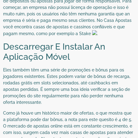
de depósitos ou apostas para jogar de forma responsável. Para
começar, an empresa não possui licença de operação e isso é
muito ruim, pois os usuários não têm nenhuma garantia que an
empresa é séria e paga mesmo seus clientes. No Casa Apostas
você encontra casas de apostas e cassinos confiáveis e que
pagam mesmo, como por exemplo a Stake
.
Descarregar E Instalar An
Aplicação Móvel
Eles também têm uma série de promoções e bônus para os
jogadores existentes. Estes podem variar de bônus de recarga,
rodadas grátis em slots selecionados, até cashbacks em
apostas perdidas. É sempre uma boa ideia verificar a seção de
promoções do site regularmente para não perder nenhuma
oferta interessante.
Como já houve um histórico maior de ofertas, o que mostra que
a plataforma pode dar bônus, a nota para este quesito é 4 de 5.
O mercado de apostas online está em constante crescimento, e
com isso, surgem cada vez mais casas de apostas para atender