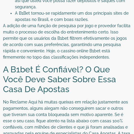
así que usted você possa fazer depósitos e saques com
segurança.
A B1Bet tornou-se rapidamente um dos principais sites de
apostas no Brasil, e com boas razões.
A adição de uma função de pesquisa por jogo e provedor facilita
muito o processo de escolha do entretenimento certo. Isso
permite que os usuários da B1bet filtrem efetivamente os jogos
de acordo com suas preferências, garantindo uma pesquisa
rápida e conveniente. Hoje, o cassino online B1bet está
firmemente no topo das classificações independentes.
A B1bet É Confiável? O Que
Você Deve Saber Sobre Essa
Casa De Apostas
No Reclame Aqui há muitas queixas em relação justamente aos
pagamentos, alguns alegam não conseguirem sacar e outros
que tiveram sua conta bloqueada sem motivo aparente. Se é
esse o seu caso, fique atento na lista abaixo com casas 100%
confiáveis, com milhões de clientes e que já foram analisadas e
aprovadas pela equipe de especialistas do Casa Apostas. A taxa