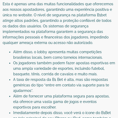
Esta é apenas uma das muitas funcionalidades que oferecemos
aos nossos apostadores, garantindo uma experiência positiva e
única no website. O nível de segurança na plataforma B1bet
atinge altos padrões, garantindo a proteção confiável de todos
os dados dos usuários. Os sistemas de segurança
implementados na plataforma garantem a segurança das
informações pessoais e financeiras dos jogadores, impedindo
qualquer ameaça externa ou acesso não autorizado.
Além disso, o lobby apresenta muitas competições
brasileiras locais, bem como torneios internacionais.
Os jogadores também podem fazer apostas esportivas em
uma ampla variedade de esportes, incluindo futebol,
basquete, tênis, corrida de cavalos e muito mais.
A taxa de resposta da B1 Bet é alta, mas são respostas
genéricas do tipo “entre em contato via suporte para te
ajudarmos”.
Além de fornecer uma plataforma segura para apostas,
ela oferece uma vasta gama de jogos e eventos
esportivos para escolher.
Imediatamente depois disso, você verá o ícone do B1Bet