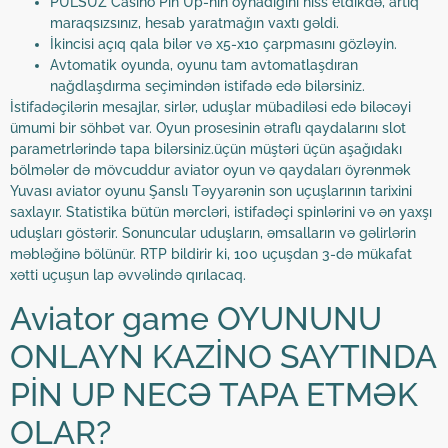
PULSUZ Casino Pin Up-nin oynadığını hiss etdikdə, artıq
maraqsızsınız, hesab yaratmağın vaxtı gəldi.
İkincisi açıq qala bilər və x5-x10 çarpmasını gözləyin.
Avtomatik oyunda, oyunu tam avtomatlaşdıran
nağdlaşdırma seçimindən istifadə edə bilərsiniz.
İstifadəçilərin mesajlar, sirlər, uduşlar mübadiləsi edə biləcəyi
ümumi bir söhbət var. Oyun prosesinin ətraflı qaydalarını slot
parametrlərində tapa bilərsiniz.üçün müştəri üçün aşağıdakı
bölmələr də mövcuddur aviator oyun və qaydaları öyrənmək
Yuvası aviator oyunu Şanslı Təyyarənin son uçuşlarının tarixini
saxlayır. Statistika bütün mərcləri, istifadəçi spinlərini və ən yaxşı
uduşları göstərir. Sonuncular uduşların, əmsalların və gəlirlərin
məbləğinə bölünür. RTP bildirir ki, 100 uçuşdan 3-də mükafat
xətti uçuşun lap əvvəlində qırılacaq.
Aviator game OYUNUNU
ONLAYN KAZİNO SAYTINDA
PİN UP NECƏ TAPA ETMƏK
OLAR?