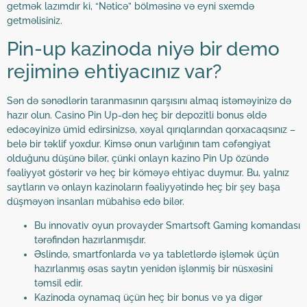
getmək lazımdır ki, “Nəticə” bölməsinə və eyni sxemdə
getməlisiniz.
Pin-up kazinoda niyə bir demo
rejiminə ehtiyacınız var?
Sən də sənədlərin taranmasının qarşısını almaq istəməyinizə də
hazır olun. Casino Pin Up-dən heç bir depozitli bonus əldə
edəcəyinizə ümid edirsinizsə, xəyal qırıqlarından qorxacaqsınız –
belə bir təklif yoxdur. Kimsə onun varlığının tam cəfəngiyat
olduğunu düşünə bilər, çünki onlayn kazino Pin Up özündə
fəaliyyət göstərir və heç bir köməyə ehtiyac duymur. Bu, yalnız
saytların və onlayn kazinoların fəaliyyətində heç bir şey başa
düşməyən insanları mübahisə edə bilər.
Bu innovativ oyun provayder Smartsoft Gaming komandası
tərəfindən hazırlanmışdır.
Əslində, smartfonlarda və ya tabletlərdə işləmək üçün
hazırlanmış əsas saytın yenidən işlənmiş bir nüsxəsini
təmsil edir.
Kazinoda oynamaq üçün heç bir bonus və ya digər