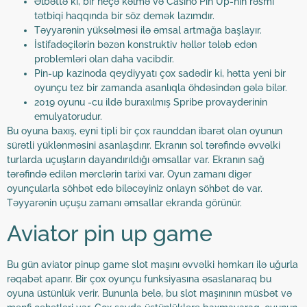
Əlbəttə ki, bir neçə kəlmə və Casino Pin Up-nin rəsmi
tətbiqi haqqında bir söz demək lazımdır.
Təyyarənin yüksəlməsi ilə əmsal artmağa başlayır.
İstifadəçilərin bəzən konstruktiv həllər tələb edən
problemləri olan daha vacibdir.
Pin-up kazinoda qeydiyyatı çox sadədir ki, hətta yeni bir
oyunçu tez bir zamanda asanlıqla öhdəsindən gələ bilər.
2019 oyunu -cu ildə buraxılmış Spribe provayderinin
emulyatorudur.
Bu oyuna baxış, eyni tipli bir çox raunddan ibarət olan oyunun
sürətli yüklənməsini asanlaşdırır. Ekranın sol tərəfində əvvəlki
turlarda uçuşların dayandırıldığı əmsallar var. Ekranın sağ
tərəfində edilən mərclərin tarixi var. Oyun zamanı digər
oyunçularla söhbət edə biləcəyiniz onlayn söhbət də var.
Təyyarənin uçuşu zamanı əmsallar ekranda görünür.
Aviator pin up game
Bu gün aviator pinup game slot maşını əvvəlki həmkarı ilə uğurla
rəqabət aparır. Bir çox oyunçu funksiyasına əsaslanaraq bu
oyuna üstünlük verir. Bununla belə, bu slot maşınının müsbət və