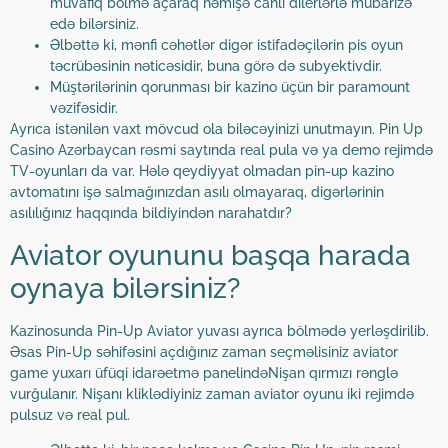
müvafiq bölmə açaraq həmişə canlı dilerlərlə mübarizə
edə bilərsiniz.
Əlbəttə ki, mənfi cəhətlər digər istifadəçilərin pis oyun
təcrübəsinin nəticəsidir, buna görə də subyektivdir.
Müştərilərinin qorunması bir kazino üçün bir paramount
vəzifəsidir.
Ayrıca istənilən vaxt mövcud ola biləcəyinizi unutmayın. Pin Up
Casino Azərbaycan rəsmi saytında real pula və ya demo rejimdə
TV-oyunları da var. Hələ qeydiyyat olmadan pin-up kazino
avtomatını işə salmağınızdan asılı olmayaraq, digərlərinin
asılılığınız haqqında bildiyindən narahatdır?
Aviator oyununu başqa harada
oynaya bilərsiniz?
Kazinosunda Pin-Up Aviator yuvası ayrıca bölmədə yerləşdirilib.
Əsas Pin-Up səhifəsini açdığınız zaman seçməlisiniz aviator
game yuxarı üfüqi idarəetmə panelindəNişan qırmızı rənglə
vurğulanır. Nişanı kliklədiyiniz zaman aviator oyunu iki rejimdə
pulsuz və real pul.