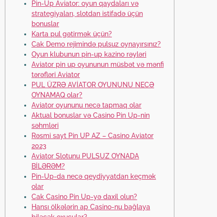
Pin-Up Aviator: oyun qaydaları və
strategiyaları, slotdan istifadə üçün
bonuslar
Karta pul gətirmək üçün?
Cak Demo rejimində pulsuz oynayırsınız?
Oyun klubunun pin-up kazino rəyləri
Aviator pin up oyununun müsbət və mənfi
tərəfləri Aviator
PUL ÜZRƏ AVİATOR OYUNUNU NECƏ
OYNAMAQ olar?
Aviator oyununu necə tapmaq olar
Aktual bonuslar və Casino Pin Up-nin
səhmləri
Rəsmi sayt Pin UP AZ – Casino Aviator
2023
Aviator Slotunu PULSUZ OYNADA
BİLƏRƏM?
Pin-Up-da necə qeydiyyatdan keçmək
olar
Cak Casino Pin Up-yə daxil olun?
Hansı ölkələrin ap Casino-nu bağlaya
biləcək oxucular?