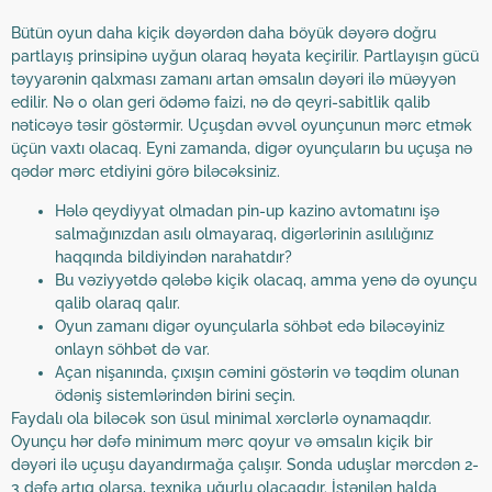
Bütün oyun daha kiçik dəyərdən daha böyük dəyərə doğru
partlayış prinsipinə uyğun olaraq həyata keçirilir. Partlayışın gücü
təyyarənin qalxması zamanı artan əmsalın dəyəri ilə müəyyən
edilir. Nə 0 olan geri ödəmə faizi, nə də qeyri-sabitlik qalib
nəticəyə təsir göstərmir. Uçuşdan əvvəl oyunçunun mərc etmək
üçün vaxtı olacaq. Eyni zamanda, digər oyunçuların bu uçuşa nə
qədər mərc etdiyini görə biləcəksiniz.
Hələ qeydiyyat olmadan pin-up kazino avtomatını işə
salmağınızdan asılı olmayaraq, digərlərinin asılılığınız
haqqında bildiyindən narahatdır?
Bu vəziyyətdə qələbə kiçik olacaq, amma yenə də oyunçu
qalib olaraq qalır.
Oyun zamanı digər oyunçularla söhbət edə biləcəyiniz
onlayn söhbət də var.
Açan nişanında, çıxışın cəmini göstərin və təqdim olunan
ödəniş sistemlərindən birini seçin.
Faydalı ola biləcək son üsul minimal xərclərlə oynamaqdır.
Oyunçu hər dəfə minimum mərc qoyur və əmsalın kiçik bir
dəyəri ilə uçuşu dayandırmağa çalışır. Sonda uduşlar mərcdən 2-
3 dəfə artıq olarsa, texnika uğurlu olacaqdır. İstənilən halda