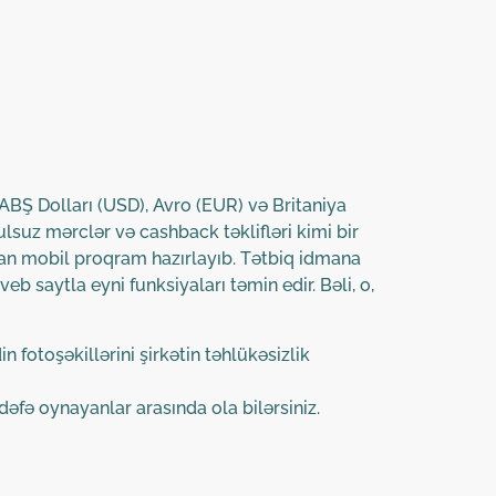
 ABŞ Dolları (USD), Avro (EUR) və Britaniya
ulsuz mərclər və cashback təklifləri kimi bir
çatan mobil proqram hazırlayıb. Tətbiq idmana
 saytla eyni funksiyaları təmin edir. Bəli, o,
fotoşəkillərini şirkətin təhlükəsizlik
dəfə oynayanlar arasında ola bilərsiniz.