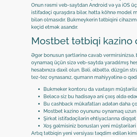
Onun rəsmi veb-saytdan Android və ya iOS üçün
istifadəçi quraşdıra bilər, hətta köhnə model 
bilən olmasıdır. Bukmeykerin tətbiqini cihaz
keçid etmək asandır.
Mostbet tətbiqi kazino 
Əgər bonusun şərtlərinə cavab vermirsinizsə, 
oynamaq üçün sizə veb-saytda yaradılmış hesa
hesabınıza daxil olun. Bəli, əlbəttə, düzgün s
tez-tez oynasanız, qumarın mahiyyətinə o qədə
Bukmeker kontoru da vaxtaşırı müştərilər
Beləcə siz bu hadisəyə ani çıxış əldə edəc
Bu cashback mükafatları adətən daha çox 
Mostbet kazino oyununu oynamaq uzun müd
Şirkət istifadəçilərin ehtiyaclarına diqqə
Xoş gəlmisiniz bonusları yeni müştərilər
Artıq tətbiqin yeni versiyası təqdim edilən ki