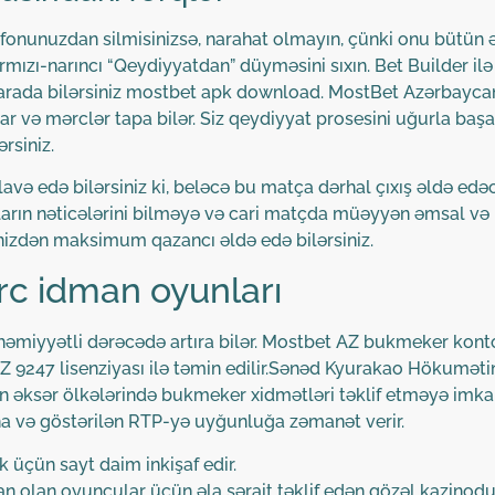
fonunuzdan silmisinizsə, narahat olmayın, çünki onu bütün 
zı-narıncı “Qeydiyyatdan” düyməsini sıxın. Bet Builder ilə s
yarada bilərsiniz mostbet apk download. MostBet Azərbay
lar və mərclər tapa bilər. Siz qeydiyyat prosesini uğurla ba
rsiniz.
lavə edə bilərsiniz ki, beləcə bu matça dərhal çıxış əldə edə
ların nəticələrini bilməyə və cari matçda müəyyən əmsal və 
nizdən maksimum qazancı əldə edə bilərsiniz.
rc idman oyunları
əhəmiyyətli dərəcədə artıra bilər. Mostbet AZ bukmeker kon
Z 9247 lisenziyası ilə təmin edilir.Sənəd Kyurakao Hökuməti
n əksər ölkələrində bukmeker xidmətləri təklif etməyə imkan v
una və göstərilən RTP-yə uyğunluğa zəmanət verir.
üçün sayt daim inkişaf edir.
olan oyunçular üçün əla şərait təklif edən gözəl kazinodu