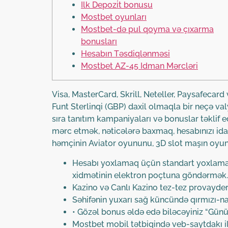
Ilk Depozi̇t bonusu
Mostbet oyunları
Mostbet-də pul qoyma və çıxarma
bonusları
Hesabın Təsdiqlənməsi
Mostbet AZ-45 Idman Mərcləri
Visa, MasterCard, Skrill, Neteller, Paysafecard
Funt Sterlinqi (GBP) daxil olmaqla bir neçə val
sıra tanıtım kampaniyaları və bonuslar təklif 
mərc etmək, nəticələrə baxmaq, hesabınızı idar
həmçinin Aviator oyununu, 3D slot maşın oyunu
Hesabı yoxlamaq üçün standart yoxlama is
xidmətinin elektron poçtuna göndərmək.
Kazino və Canlı Kazino tez-tez provayderlə
Səhifənin yuxarı sağ küncündə qırmızı-na
• Gözəl bonus əldə edə biləcəyiniz “Gün
Mostbet mobil tətbiqində veb-saytdakı ilə