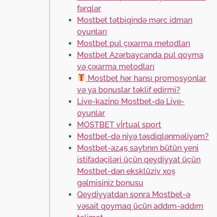
fərqlər
Mostbet tətbiqində mərc idman
oyunları
Mostbet pul çıxarma metodları
Mostbet Azərbaycanda pul qoyma
və çıxarma metodları
Mostbet hər hansı promosyonlar
və ya bonuslar təklif edirmi?
Li̇ve-kazi̇no Mostbet-də Li̇ve-
oyunlar
MOSTBET vİrtual sport
Mostbet-də niyə təsdiqlənməliyəm?
Mostbet-az45 saytının bütün yeni
istifadəçiləri üçün qeydiyyat üçün
Mostbet-dən eksklüziv xoş
gəlmisiniz bonusu
Qeydiyyatdan sonra Mostbet-ə
vəsait qoymaq ücün addım-addım