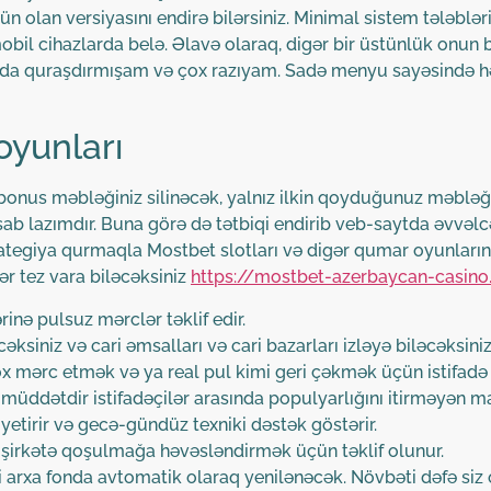
 olan versiyasını endirə bilərsiniz. Minimal sistem tələblə
mobil cihazlarda belə. Əlavə olaraq, digər bir üstünlük onu
ımda quraşdırmışam və çox razıyam. Sadə menyu sayəsində hə
oyunları
bonus məbləğiniz silinəcək, yalnız ilkin qoyduğunuz məbləğ q
b lazımdır. Buna görə də tətbiqi endirib veb-saytda əvvəlcə
trategiya qurmaqla Mostbet slotları və digər qumar oyunların
r tez vara biləcəksiniz
https://mostbet-azerbaycan-casin
inə pulsuz mərclər təklif edir.
əksiniz və cari əmsalları və cari bazarları izləyə biləcəksiniz
mərc etmək və ya real pul kimi geri çəkmək üçün istifadə o
dətdir istifadəçilər arasında populyarlığını itirməyən mar
t yetirir və gecə-gündüz texniki dəstək göstərir.
i şirkətə qoşulmağa həvəsləndirmək üçün təklif olunur.
mi arxa fonda avtomatik olaraq yenilənəcək. Növbəti dəfə siz 