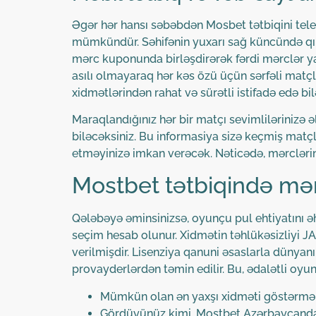
Əgər hər hansı səbəbdən Mosbet tətbiqini tele
mümkündür. Səhifənin yuxarı sağ küncündə qırmı
mərc kuponunda birləşdirərək fərdi mərclər 
asılı olmayaraq hər kəs özü üçün sərfəli matç
xidmətlərindən rahat və sürətli istifadə edə bilə
Maraqlandığınız hər bir matçı sevimlilərinizə ə
biləcəksiniz. Bu informasiya sizə keçmiş matç
etməyinizə imkan verəcək. Nəticədə, mərcləri
Mostbet tətbiqində mə
Qələbəyə əminsinizsə, oyunçu pul ehtiyatını 
seçim hesab olunur. Xidmətin təhlükəsizliyi JA
verilmişdir. Lisenziya qanuni əsaslarla dünyanı
provayderlərdən təmin edilir. Bu, ədalətli oy
Mümkün olan ən yaxşı xidməti göstərmək 
Gördüyünüz kimi, Mostbet Azərbaycandan 